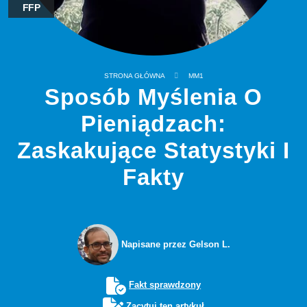
FFP
STRONA GŁÓWNA
MM1
Sposób Myślenia O
Pieniądzach:
Zaskakujące Statystyki I
Fakty
Napisane przez Gelson L.
Fakt sprawdzony
Zacytuj ten artykuł