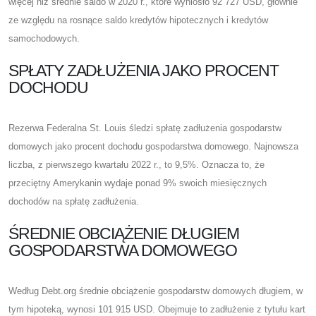
więcej niż średnie saldo w 2020 r., które wyniosło 92 727 USD, głównie
ze względu na rosnące saldo kredytów hipotecznych i kredytów
samochodowych.
SPŁATY ZADŁUŻENIA JAKO PROCENT
DOCHODU
Rezerwa Federalna St. Louis śledzi spłatę zadłużenia gospodarstw
domowych jako procent dochodu gospodarstwa domowego. Najnowsza
liczba, z pierwszego kwartału 2022 r., to 9,5%. Oznacza to, że
przeciętny Amerykanin wydaje ponad 9% swoich miesięcznych
dochodów na spłatę zadłużenia.
ŚREDNIE OBCIĄŻENIE DŁUGIEM
GOSPODARSTWA DOMOWEGO
Według Debt.org średnie obciążenie gospodarstw domowych długiem, w
tym hipoteką, wynosi 101 915 USD. Obejmuje to zadłużenie z tytułu kart