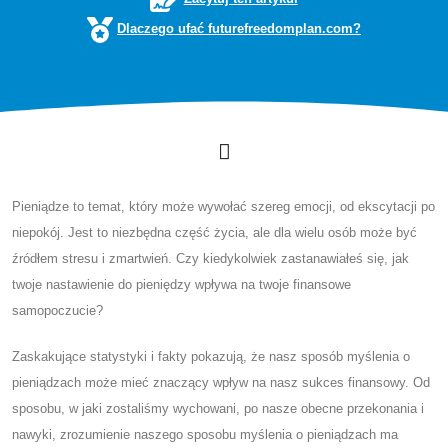
Dlaczego ufać futurefreedomplan.com?
Pieniądze to temat, który może wywołać szereg emocji, od ekscytacji po
niepokój. Jest to niezbędna część życia, ale dla wielu osób może być
źródłem stresu i zmartwień. Czy kiedykolwiek zastanawiałeś się, jak
twoje nastawienie do pieniędzy wpływa na twoje finansowe
samopoczucie?
Zaskakujące statystyki i fakty pokazują, że nasz sposób myślenia o
pieniądzach może mieć znaczący wpływ na nasz sukces finansowy. Od
sposobu, w jaki zostaliśmy wychowani, po nasze obecne przekonania i
nawyki, zrozumienie naszego sposobu myślenia o pieniądzach ma