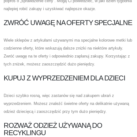
poproś o „sprawdzenie ceny”. Mogą Ci powiedzieć, w jaki dzień tygodnia
najlepiej robić zakupy i uzyskiwać najlepsze okazje.
ZWRÓĆ UWAGĘ NA OFERTY SPECJALNE
Wiele sklepów z artykułami używanymi ma specjalne kolorowe metki lub
codzienne oferty, które wskazują dalsze zniżki na niektóre artykuły.
Zwróć uwagę na te oferty i odpowiednio zaplanuj zakupy. Korzystając z
tych zniżek, możesz zaoszczędzić dużo pieniędzy.
KUPUJ Z WYPRZEDZENIEM DLA DZIECI
Dzieci szybko rosną, więc zastanów się nad zakupem ubrań z
wyprzedzeniem. Możesz znaleźć świetne oferty na delikatnie używaną
odzież dziecięcą i zaoszczędzić przy tym dużo pieniędzy.
ROZWAŻ ODZIEŻ UŻYWANĄ DO
RECYKLINGU