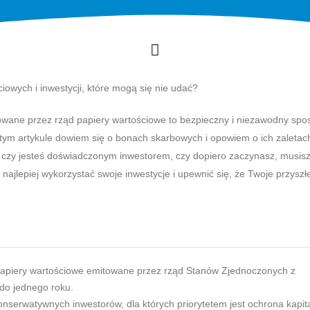
wych i inwestycji, które mogą się nie udać?
owane przez rząd papiery wartościowe to bezpieczny i niezawodny spo
tym artykule dowiem się o bonach skarbowych i opowiem o ich zaletac
, czy jesteś doświadczonym inwestorem, czy dopiero zaczynasz, musis
k najlepiej wykorzystać swoje inwestycje i upewnić się, że Twoje przyszł
papiery wartościowe emitowane przez rząd Stanów Zjednoczonych z
do jednego roku.
nserwatywnych inwestorów, dla których priorytetem jest ochrona kapita