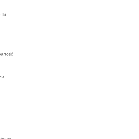
tki.
wartość
ko
rbowe i