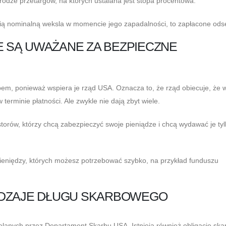
dze przetargów, na których ustalana jest stopa procentowa.
ścią nominalną weksla w momencie jego zapadalności, to zapłacone odse
 SĄ UWAŻANE ZA BEZPIECZNE
m, ponieważ wspiera je rząd USA. Oznacza to, że rząd obiecuje, że 
terminie płatności. Ale zwykle nie dają zbyt wiele.
orów, którzy chcą zabezpieczyć swoje pieniądze i chcą wydawać je tyl
niędzy, których możesz potrzebować szybko, na przykład funduszu
ODZAJE DŁUGU SKARBOWEGO
lanych przez Departament Skarbu USA. Istnieją również obligacje ska