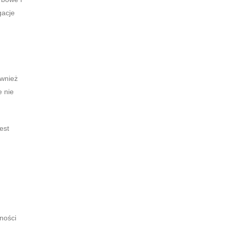
gacje
ównież
e nie
est
ności