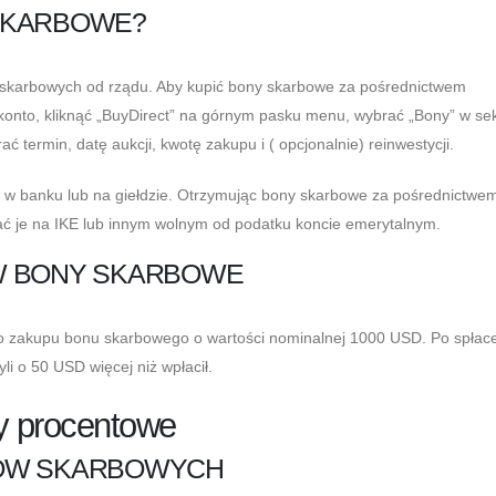
SKARBOWE?
 skarbowych od rządu. Aby kupić bony skarbowe za pośrednictwem
konto, kliknąć „BuyDirect” na górnym pasku menu, wybrać „Bony” w sek
 termin, datę aukcji, kwotę zakupu i ( opcjonalnie) reinwestycji.
w banku lub na giełdzie. Otrzymując bony skarbowe za pośrednictwe
ć je na IKE lub innym wolnym od podatku koncie emerytalnym.
W BONY SKARBOWE
 zakupu bonu skarbowego o wartości nominalnej 1000 USD. Po spłac
i o 50 USD więcej niż wpłacił.
py procentowe
NÓW SKARBOWYCH