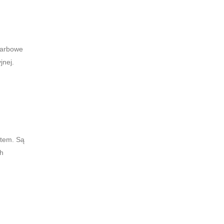
karbowe
jnej.
ytem. Są
ch