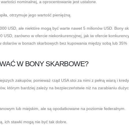
wartości nominalnej, a oprocentowanie jest ustalone.
upiła, otrzymuje jego wartość pieniężną.
00 USD, ale niektóre mogą być warte nawet 5 milionów USD. Bony s
USD, zarówno w ofercie niekonkurencyjnej, jak iw ofercie konkurency
nów dolarów w bonach skarbowych bez kupowania między sobą lub 35%
OWAĆ W BONY SKARBOWE?
jszych zakupów, ponieważ rząd USA stoi za nimi z pełną wiarą i kred
ów, którym bardziej zależy na bezpieczeństwie niż na zarabianiu duży
anowym lub miejskim, ale są opodatkowane na poziomie federalnym.
ną, ich stawki mogą nie być tak dobre.