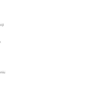
cji
m
eniu