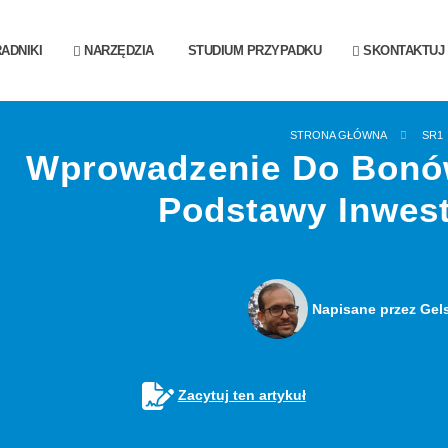
ADNIKI
NARZĘDZIA
STUDIUM PRZYPADKU
SKONTAKTUJ S
STRONA GŁÓWNA
SR1
Wprowadzenie Do Bonó
Podstawy Inwes
Napisane przez Gel
Zacytuj ten artykuł