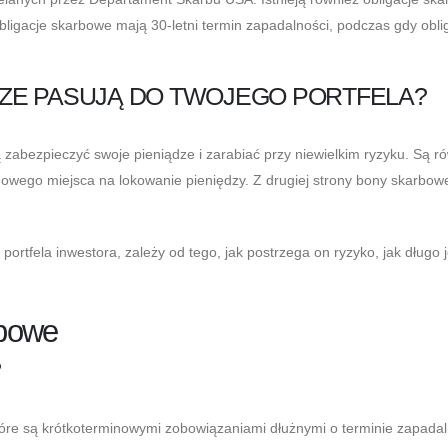
ligacje skarbowe mają 30-letni termin zapadalności, podczas gdy obli
ZE PASUJĄ DO TWOJEGO PORTFELA?
zabezpieczyć swoje pieniądze i zarabiać przy niewielkim ryzyku. Są r
nowego miejsca na lokowanie pieniędzy. Z drugiej strony bony skarbow
ortfela inwestora, zależy od tego, jak postrzega on ryzyko, jak długo j
rbowe
?
re są krótkoterminowymi zobowiązaniami dłużnymi o terminie zapadal