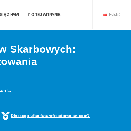
IĘ Z NAMI
O TEJ WITRYNIE
Polski
w Skarbowych:
towania
son L.
Dlaczego ufać futurefreedomplan.com?