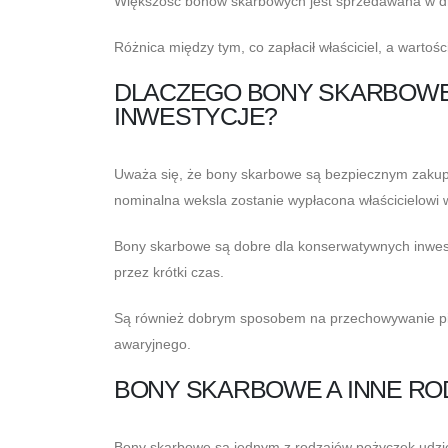
Większość bonów skarbowych jest sprzedawana w dro
Różnica między tym, co zapłacił właściciel, a warto
DLACZEGO BONY SKARBOWE
INWESTYCJE?
Uważa się, że bony skarbowe są bezpiecznym zakupe
nominalna weksla zostanie wypłacona właścicielowi w 
Bony skarbowe są dobre dla konserwatywnych inwest
przez krótki czas.
Są również dobrym sposobem na przechowywanie pie
awaryjnego.
BONY SKARBOWE A INNE R
Bony skarbowe są jednym z rodzajów pożyczek udzie