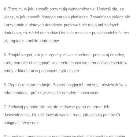
4. Zrozum, w jaki sposób otrzymują wynagrodzenie: Upewnij się, że
wiesz, w jaki sposób doradca zarabia pieniądze. Zasadniczo zaleca się
korzystanie z płatnych doradców, ponieważ nie mają oni żadnych
dodatkowych źródeł dochodów i istnieje mniejsze prawdopodobieństwo
wystąpienia konfliktu interesów.
5. Znajdź kogoś, kto jest zgodny z twoimi celami: poszukaj doradcy,
który pomoże ci osiągnąć twoje cele finansowe i ma doświadczenie w
pracy z klientami w podobnych sytuacjach.
6. Poproś o rekomendacje: Poproś przyjaciół, rodzinę i rówieśników o
rekomendacje, próbując znaleźć doradcę finansowego.
7. Zadawaj pytania: Nie bój się zadawać pytań na temat ich
doświadczenia, filozofii inwestowania i tego, jak planują pomóc Ci
osiągnąć Twoje cele.
Rozumiejąc konsekwencje podatkowe swoich inwestycji i wybierając