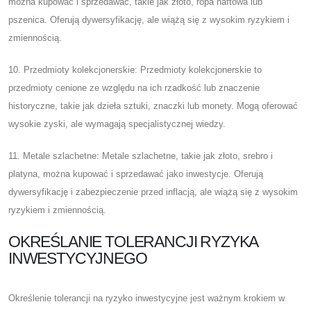
można kupować i sprzedawać, takie jak złoto, ropa naftowa lub
pszenica. Oferują dywersyfikację, ale wiążą się z wysokim ryzykiem i
zmiennością.
10. Przedmioty kolekcjonerskie: Przedmioty kolekcjonerskie to
przedmioty cenione ze względu na ich rzadkość lub znaczenie
historyczne, takie jak dzieła sztuki, znaczki lub monety. Mogą oferować
wysokie zyski, ale wymagają specjalistycznej wiedzy.
11. Metale szlachetne: Metale szlachetne, takie jak złoto, srebro i
platyna, można kupować i sprzedawać jako inwestycje. Oferują
dywersyfikację i zabezpieczenie przed inflacją, ale wiążą się z wysokim
ryzykiem i zmiennością.
OKREŚLANIE TOLERANCJI RYZYKA
INWESTYCYJNEGO
Określenie tolerancji na ryzyko inwestycyjne jest ważnym krokiem w