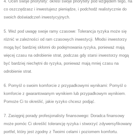
4. Oceń swoje priorytety: określ swoje priorytety pod względem tego, na
co oszczędzasz i inwestujesz pieniądze, i podchodź realistycznie do
swoich doświadczeń inwestycyjnych.
5. Weź pod uwagę swoje ramy czasowe: Tolerancja ryzyka może się
różnić w zależności od ram czasowych inwestycji. Młodsi inwestorzy
mogą być bardziej skłonni do podejmowania ryzyka, ponieważ mają
więcej czasu na odrobienie strat, podczas gdy starsi inwestorzy mogą
być bardziej niechętni do ryzyka, ponieważ mają mniej czasu na
odrobienie strat.
6. Pomyśl o swoim komforcie z przypadkowymi wynikami: Pomyśl o
komforcie z gwarantowanym wynikiem lub przypadkowym wynikiem.
Pomoże Ci to określić, jakie ryzyko chcesz podjąć.
7. Zasięgnij porady profesjonalisty finansowego: Doradca finansowy
może pomóc Ci określić tolerancję ryzyka i stworzyć zdywersyfikowany
portfel, który jest zgodny z Twoimi celami i poziomem komfortu.