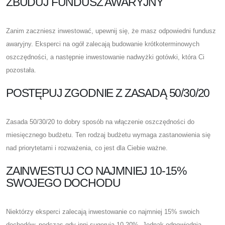
ZBUDUJ FUNDUSZ AWARYJNY
Zanim zaczniesz inwestować, upewnij się, że masz odpowiedni fundusz
awaryjny. Eksperci na ogół zalecają budowanie krótkoterminowych
oszczędności, a następnie inwestowanie nadwyżki gotówki, która Ci
pozostała.
POSTĘPUJ ZGODNIE Z ZASADĄ 50/30/20
Zasada 50/30/20 to dobry sposób na włączenie oszczędności do
miesięcznego budżetu. Ten rodzaj budżetu wymaga zastanowienia się
nad priorytetami i rozważenia, co jest dla Ciebie ważne.
ZAINWESTUJ CO NAJMNIEJ 10-15%
SWOJEGO DOCHODU
Niektórzy eksperci zalecają inwestowanie co najmniej 15% swoich
dochodów, podczas gdy inni sugerują 10-20%. Jednak odpowiednia