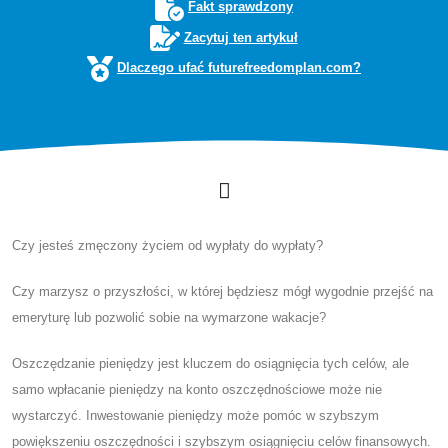
Fakt sprawdzony
Zacytuj ten artykuł
Dlaczego ufać futurefreedomplan.com?
Czy jesteś zmęczony życiem od wypłaty do wypłaty?
Czy marzysz o przyszłości, w której będziesz mógł wygodnie przejść na
emeryturę lub pozwolić sobie na wymarzone wakacje?
Oszczędzanie pieniędzy jest kluczem do osiągnięcia tych celów, ale
samo wpłacanie pieniędzy na konto oszczędnościowe może nie
wystarczyć. Inwestowanie pieniędzy może pomóc w szybszym
powiększeniu oszczędności i szybszym osiągnięciu celów finansowych.