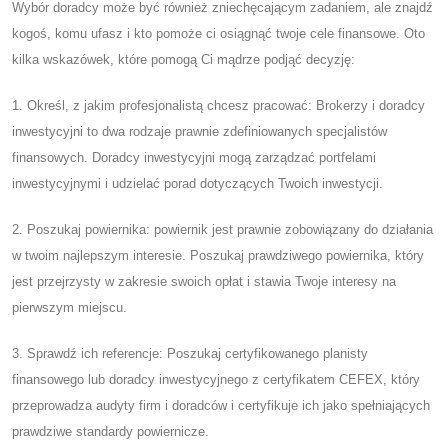
Wybór doradcy może być również zniechęcającym zadaniem, ale znajdź
kogoś, komu ufasz i kto pomoże ci osiągnąć twoje cele finansowe. Oto
kilka wskazówek, które pomogą Ci mądrze podjąć decyzję:
1. Określ, z jakim profesjonalistą chcesz pracować: Brokerzy i doradcy
inwestycyjni to dwa rodzaje prawnie zdefiniowanych specjalistów
finansowych. Doradcy inwestycyjni mogą zarządzać portfelami
inwestycyjnymi i udzielać porad dotyczących Twoich inwestycji.
2. Poszukaj powiernika: powiernik jest prawnie zobowiązany do działania
w twoim najlepszym interesie. Poszukaj prawdziwego powiernika, który
jest przejrzysty w zakresie swoich opłat i stawia Twoje interesy na
pierwszym miejscu.
3. Sprawdź ich referencje: Poszukaj certyfikowanego planisty
finansowego lub doradcy inwestycyjnego z certyfikatem CEFEX, który
przeprowadza audyty firm i doradców i certyfikuje ich jako spełniających
prawdziwe standardy powiernicze.