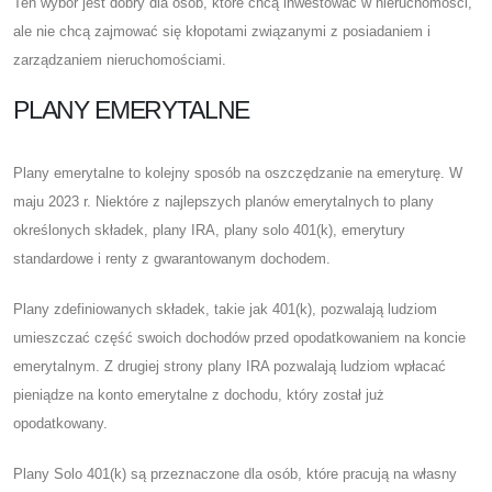
Ten wybór jest dobry dla osób, które chcą inwestować w nieruchomości,
ale nie chcą zajmować się kłopotami związanymi z posiadaniem i
zarządzaniem nieruchomościami.
PLANY EMERYTALNE
Plany emerytalne to kolejny sposób na oszczędzanie na emeryturę. W
maju 2023 r. Niektóre z najlepszych planów emerytalnych to plany
określonych składek, plany IRA, plany solo 401(k), emerytury
standardowe i renty z gwarantowanym dochodem.
Plany zdefiniowanych składek, takie jak 401(k), pozwalają ludziom
umieszczać część swoich dochodów przed opodatkowaniem na koncie
emerytalnym. Z drugiej strony plany IRA pozwalają ludziom wpłacać
pieniądze na konto emerytalne z dochodu, który został już
opodatkowany.
Plany Solo 401(k) są przeznaczone dla osób, które pracują na własny