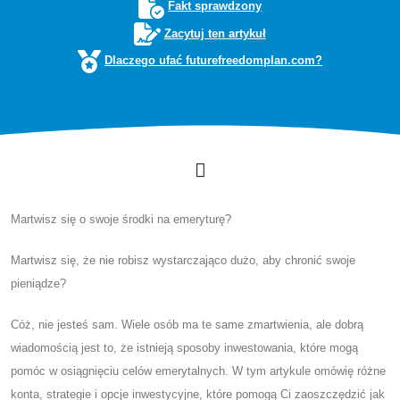
Fakt sprawdzony
Zacytuj ten artykuł
Dlaczego ufać futurefreedomplan.com?
Martwisz się o swoje środki na emeryturę?
Martwisz się, że nie robisz wystarczająco dużo, aby chronić swoje
pieniądze?
Cóż, nie jesteś sam. Wiele osób ma te same zmartwienia, ale dobrą
wiadomością jest to, że istnieją sposoby inwestowania, które mogą
pomóc w osiągnięciu celów emerytalnych. W tym artykule omówię różne
konta, strategie i opcje inwestycyjne, które pomogą Ci zaoszczędzić jak