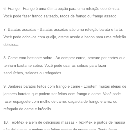
6. Frango - Frango é uma ótima opção para uma refeição econômica.
Você pode fazer frango salteado, tacos de frango ou frango assado.
7. Batatas assadas - Batatas assadas são uma refeição barata e farta.
Você pode cobri-los com queijo, creme azedo e bacon para uma refeição
deliciosa.
8. Carne com bastante sobra - Ao comprar carne, procure por cortes que
tenham bastante sobra. Você pode usar as sobras para fazer
sanduíches, saladas ou refogados.
9. Jantares baratos feitos com frango e carne - Existem muitas ideias de
jantares baratos que podem ser feitos com frango e carne. Você pode
fazer espaguete com molho de carne, caçarola de frango e arroz ou
refogado de carne e brócolis.
10. Tex-Mex e além de deliciosas massas - Tex-Mex e pratos de massa
são deliciosos e podem ser feitos dentro do orçamento. Tente fazer