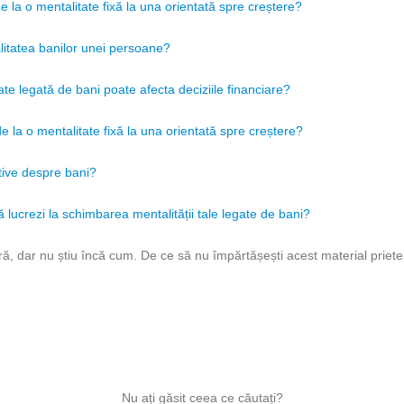
de la o mentalitate fixă ​​la una orientată spre creștere?
alitatea banilor unei persoane?
te legată de bani poate afecta deciziile financiare?
de la o mentalitate fixă ​​la una orientată spre creștere?
tive despre bani?
lucrezi la schimbarea mentalității tale legate de bani?
ă, dar nu știu încă cum. De ce să nu împărtășești acest material priete
Nu ați găsit ceea ce căutați?