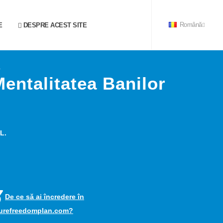
E
DESPRE ACEST SITE
Română
1
entalitatea Banilor
L.
De ce să ai încredere în
turefreedomplan.com?