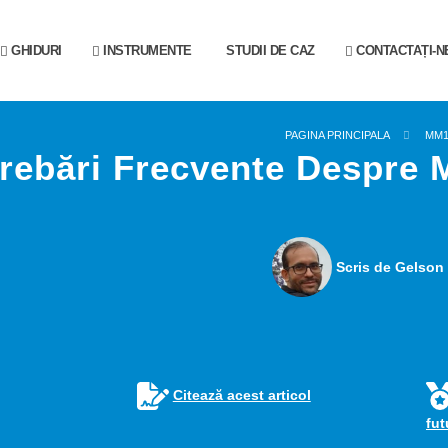
GHIDURI
INSTRUMENTE
STUDII DE CAZ
CONTACTAȚI-N
PAGINA PRINCIPALA
MM
trebări Frecvente Despre M
Scris de Gelson 
Citează acest articol
fu