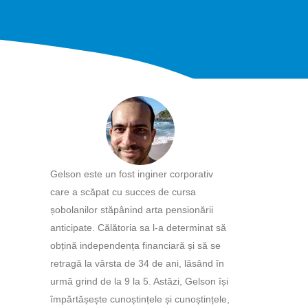
Gelson este un fost inginer corporativ
care a scăpat cu succes de cursa
șobolanilor stăpânind arta pensionării
anticipate. Călătoria sa l-a determinat să
obțină independența financiară și să se
retragă la vârsta de 34 de ani, lăsând în
urmă grind de la 9 la 5. Astăzi, Gelson își
împărtășește cunoștințele și cunoștințele,