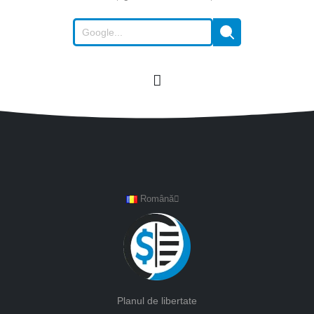
Română
Planul de libertate