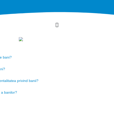
de bani?
ani?
ntalitatea privind banii?
 a banilor?