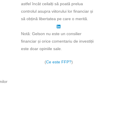
astfel încât ceilalți să poată prelua
controlul asupra viitorului lor financiar și
să obțină libertatea pe care o merită.
Notă: Gelson nu este un consilier
financiar și orice comentariu de investiții
este doar opiniile sale.
(
Ce este FFP?
)
nilor