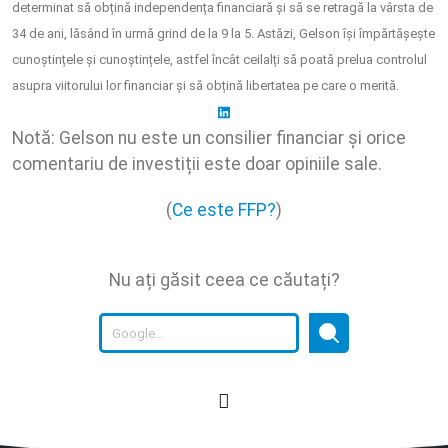
determinat să obțină independența financiară și să se retragă la vârsta de
34 de ani, lăsând în urmă grind de la 9 la 5. Astăzi, Gelson își împărtășește
cunoștințele și cunoștințele, astfel încât ceilalți să poată prelua controlul
asupra viitorului lor financiar și să obțină libertatea pe care o merită.
Notă: Gelson nu este un consilier financiar și orice
comentariu de investiții este doar opiniile sale.
(
Ce este FFP?
)
Nu ați găsit ceea ce căutați?