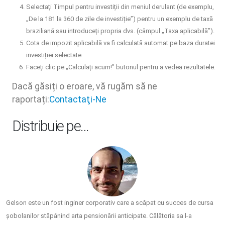
Selectați Timpul pentru investiții din meniul derulant (de exemplu,
„De la 181 la 360 de zile de investiție”) pentru un exemplu de taxă
braziliană sau introduceți propria dvs. (câmpul „Taxa aplicabilă”).
Cota de impozit aplicabilă va fi calculată automat pe baza duratei
investiției selectate.
Faceți clic pe „Calculați acum!” butonul pentru a vedea rezultatele.
Dacă găsiți o eroare, vă rugăm să ne
raportați:
Contactaţi-Ne
Distribuie pe…
Gelson este un fost inginer corporativ care a scăpat cu succes de cursa
șobolanilor stăpânind arta pensionării anticipate. Călătoria sa l-a