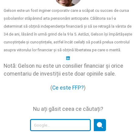
Gelson este un fost inginer corporativ care a scăpat cu succes de cursa
șobolanilor stăpânind arta pensionării anticipate. Călătoria sa l-a
determinat să obțină independența financiară și să se retragă la vârsta de
34 de ani, lăsând în urmă grind de la 9 la 5. Astăzi, Gelson își împărtășește
cunoștințele și cunoștințele, astfel încât ceilalți să poată prelua controlul
asupra viitorului lor financiar și să obțină libertatea pe care o merită.
Notă: Gelson nu este un consilier financiar și orice
comentariu de investiții este doar opiniile sale.
(
Ce este FFP?
)
Nu ați găsit ceea ce căutați?