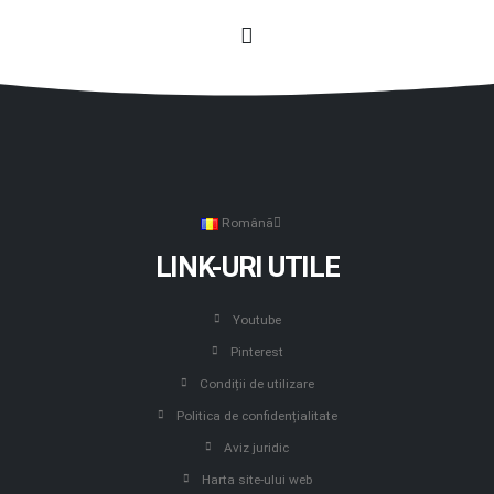
Română
LINK-URI UTILE
Youtube
Pinterest
Condiții de utilizare
Politica de confidențialitate
Aviz juridic
Harta site-ului web