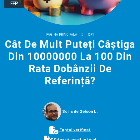
FFP
PAGINA PRINCIPALA
QR1
Cât De Mult Puteți Câștiga
Din 10000000 La 100 Din
Rata Dobânzii De
Referință?
Scris de Gelson L.
Faptul verificat
Citează acest articol