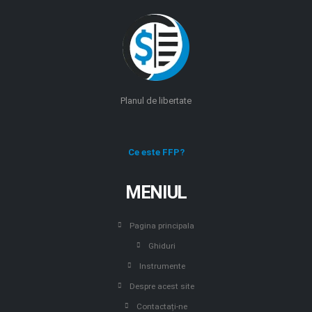
Planul de libertate
Ce este FFP?
MENIUL
Pagina principala
Ghiduri
Instrumente
Despre acest site
Contactați-ne