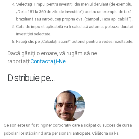
Selectați Timpul pentru investiții din meniul derulant (de exemplu,
„De la 181 la 360 de zile de investiție”) pentru un exemplu de taxă
braziliană sau introduceți propria dvs. (câmpul „Taxa aplicabilă”).
Cota de impozit aplicabilă va fi calculată automat pe baza duratei
investiției selectate.
Faceți clic pe „Calculați acum!” butonul pentru a vedea rezultatele.
Dacă găsiți o eroare, vă rugăm să ne
raportați:
Contactaţi-Ne
Distribuie pe…
Gelson este un fost inginer corporativ care a scăpat cu succes de cursa
șobolanilor stăpânind arta pensionării anticipate. Călătoria sa l-a