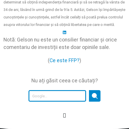
determinat să obțină independența financiară și să se retragă la vârsta de
34 de ani, lăsând în urmă grind de la 9 la 5. Astăzi, Gelson își împărtășește
cunoștințele și cunoștințele, astfel încât ceilalți să poată prelua controlul
asupra viitorului lor financiar și să obțină libertatea pe care o merită.
Notă: Gelson nu este un consilier financiar și orice
comentariu de investiții este doar opiniile sale.
(
Ce este FFP?
)
Nu ați găsit ceea ce căutați?