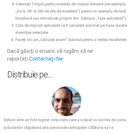
Selectați Timpul pentru investiții din meniul derulant (de exemplu,
„De la 181 la 360 de zile de investiție”) pentru un exemplu de taxă
braziliană sau introduceți propria dvs. (câmpul „Taxa aplicabilă”).
Cota de impozit aplicabilă va fi calculată automat pe baza duratei
investiției selectate.
Faceți clic pe „Calculați acum!” butonul pentru a vedea rezultatele.
Dacă găsiți o eroare, vă rugăm să ne
raportați:
Contactaţi-Ne
Distribuie pe…
Gelson este un fost inginer corporativ care a scăpat cu succes de cursa
șobolanilor stăpânind arta pensionării anticipate. Călătoria sa l-a