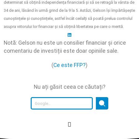
determinat să obțină independența financiară și să se retragă la vârsta de
34 de ani, lăsând în urmă grind de la 9 la 5. Astăzi, Gelson își împărtășește
cunoștințele și cunoștințele, astfel încât ceilalți să poată prelua controlul
asupra viitorului lor financiar și să obțină libertatea pe care o merită.
Notă: Gelson nu este un consilier financiar și orice
comentariu de investiții este doar opiniile sale.
(
Ce este FFP?
)
Nu ați găsit ceea ce căutați?