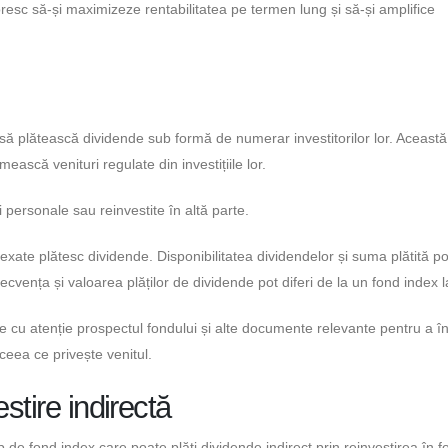
doresc să-și maximizeze rentabilitatea pe termen lung și să-și amplifice
să plătească dividende sub formă de numerar investitorilor lor. Această
ească venituri regulate din investițiile lor.
i personale sau reinvestite în altă parte.
exate plătesc dividende. Disponibilitatea dividendelor și suma plătită po
recvența și valoarea plăților de dividende pot diferi de la un fond index la
ze cu atenție prospectul fondului și alte documente relevante pentru a î
 ceea ce privește venitul.
stire indirectă
p de fond index care poate plăti dividende indirect prin reinvestirea în f