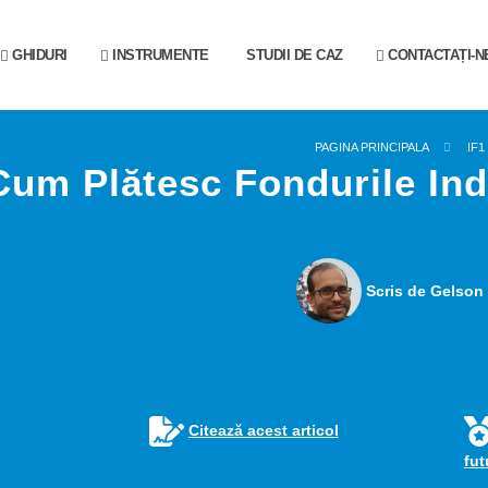
GHIDURI
INSTRUMENTE
STUDII DE CAZ
CONTACTAȚI-N
PAGINA PRINCIPALA
IF1
Cum Plătesc Fondurile In
Scris de Gelson 
Citează acest articol
fu