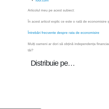
fool.com
Articolul meu pe acest subiect:
În acest articol explic ce este o rată de economisire ș
Întrebări frecvente despre rata de economisire
Mulți oameni ar dori să obțină independența financiar
tăi?
Distribuie pe…