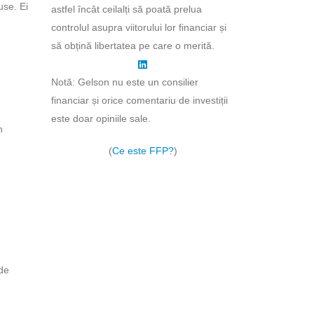
use. Ei
astfel încât ceilalți să poată prelua
controlul asupra viitorului lor financiar și
să obțină libertatea pe care o merită.
Notă: Gelson nu este un consilier
financiar și orice comentariu de investiții
este doar opiniile sale.
n
(
Ce este FFP?
)
 de