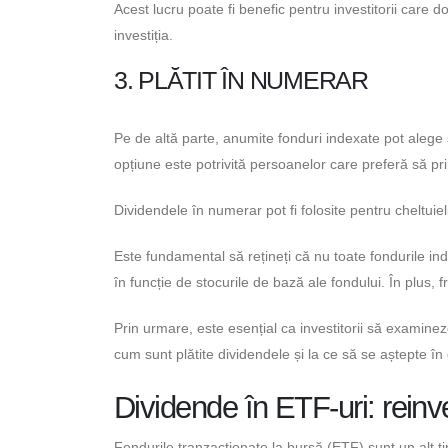
Acest lucru poate fi benefic pentru investitorii care 
investiția.
3. PLĂTIT ÎN NUMERAR
Pe de altă parte, anumite fonduri indexate pot alege 
opțiune este potrivită persoanelor care preferă să prim
Dividendele în numerar pot fi folosite pentru cheltuiel
Este fundamental să rețineți că nu toate fondurile ind
în funcție de stocurile de bază ale fondului. În plus, f
Prin urmare, este esențial ca investitorii să examine
cum sunt plătite dividendele și la ce să se aștepte în
Dividende în ETF-uri: reinve
Fondurile tranzacționate la bursă (ETF) sunt un alt ti