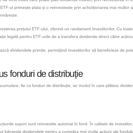
ETF-ul primește plata și o reinvestește prin achiziționarea mai multor a
urmărește.
eșterea prețului ETF-ului, oferind un randament investitorilor. Cu toate
ație legală pentru ETF-urile de a transfera dividende direct către acționa
ască dividendele primite, permițând investitorilor să beneficieze de pote
 fonduri de distribuție
 acumulare, fie ca fonduri de distribuție, iar modul în care plătesc divide
țiunile suport sunt reinvestite automat în fond. În calitate de investitor,
dul folosește dividendele pentru a cumpăra mai multe acțiuni ale fondulu