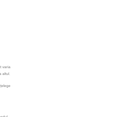
t varia
 altul.
nțelege
ondul