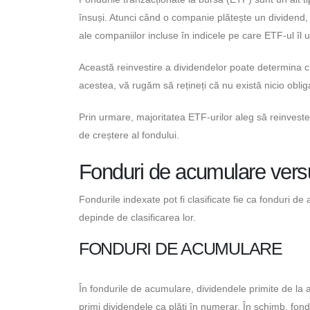
însuși. Atunci când o companie plătește un dividend, 
ale companiilor incluse în indicele pe care ETF-ul îl 
Această reinvestire a dividendelor poate determina cr
acestea, vă rugăm să rețineți că nu există nicio oblig
Prin urmare, majoritatea ETF-urilor aleg să reinveste
de creștere al fondului.
Fonduri de acumulare versus
Fondurile indexate pot fi clasificate fie ca fonduri de
depinde de clasificarea lor.
FONDURI DE ACUMULARE
În fondurile de acumulare, dividendele primite de la ac
primi dividendele ca plăți în numerar. În schimb, fon