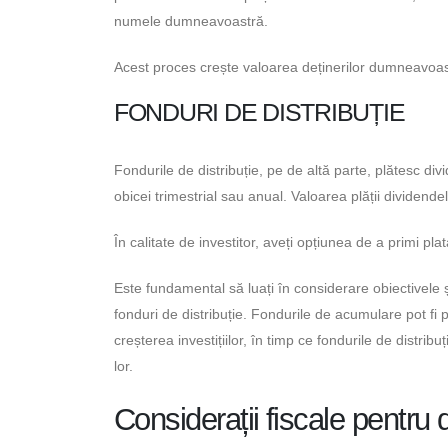
numele dumneavoastră.
Acest proces crește valoarea deținerilor dumneavoastr
FONDURI DE DISTRIBUȚIE
Fondurile de distribuție, pe de altă parte, plătesc div
obicei trimestrial sau anual. Valoarea plății dividend
În calitate de investitor, aveți opțiunea de a primi pl
Este fundamental să luați în considerare obiectivele și
fonduri de distribuție. Fondurile de acumulare pot fi 
creșterea investițiilor, în timp ce fondurile de distribu
lor.
Considerații fiscale pentru 