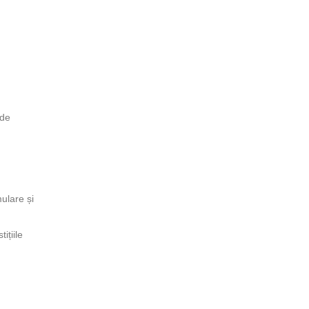
 de
mulare și
ițiile