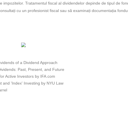
 impozitelor. Tratamentul fiscal al dividendelor depinde de tipul de fon
consultați cu un profesionist fiscal sau să examinați documentația fondu
vidends of a Dividend Approach
ividends: Past, Present, and Future
r Active Investors by IFA.com
 and 'Index' Investing by NYU Law
rrel