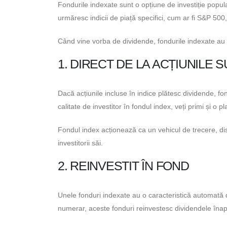
Fondurile indexate sunt o opțiune de investiție popu
urmăresc indicii de piață specifici, cum ar fi S&P 50
Când vine vorba de dividende, fondurile indexate au 
1. DIRECT DE LA ACȚIUNILE 
Dacă acțiunile incluse în indice plătesc dividende, f
calitate de investitor în fondul index, veți primi și o p
Fondul index acționează ca un vehicul de trecere, dis
investitorii săi.
2. REINVESTIT ÎN FOND
Unele fonduri indexate au o caracteristică automată d
numerar, aceste fonduri reinvestesc dividendele înapo