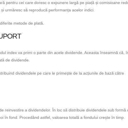
lară pentru cei care doresc o expunere largă pe piață și comisioane red
0, și urmăresc să reproducă performanța acelor indici.
diferite metode de plată.
SUPORT
ondul index va primi o parte din acele dividende. Aceasta înseamnă că, î
lată de dividende.
tribuind dividendele pe care le primește de la acțiunile de bază către
e reinvestire a dividendelor. În loc să distribuie dividendele sub formă
i în fond. Procedând astfel, valoarea totală a fondului crește în timp.