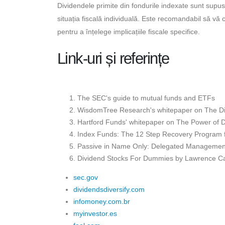
Dividendele primite din fondurile indexate sunt supuse
situația fiscală individuală. Este recomandabil să vă 
pentru a înțelege implicațiile fiscale specifice.
Link-uri și referințe
The SEC's guide to mutual funds and ETFs
WisdomTree Research's whitepaper on The Di
Hartford Funds' whitepaper on The Power of D
Index Funds: The 12 Step Recovery Program fo
Passive in Name Only: Delegated Management
Dividend Stocks For Dummies by Lawrence Ca
sec.gov
dividendsdiversify.com
infomoney.com.br
myinvestor.es