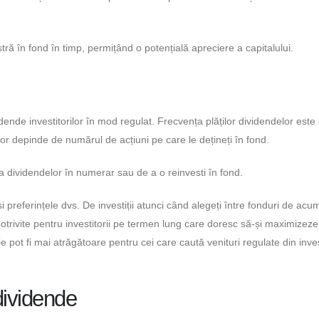
ă în fond în timp, permițând o potențială apreciere a capitalului.
idende investitorilor în mod regulat. Frecvența plăților dividendelor este
elor depinde de numărul de acțiuni pe care le dețineți în fond.
ata dividendelor în numerar sau de a o reinvesti în fond.
 preferințele dvs. De investiții atunci când alegeți între fonduri de acu
potrivite pentru investitorii pe termen lung care doresc să-și maximizeze
ție pot fi mai atrăgătoare pentru cei care caută venituri regulate din invest
dividende