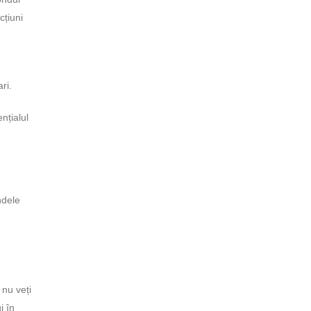
cțiuni
ri.
nțialul
ndele
 nu veți
i în