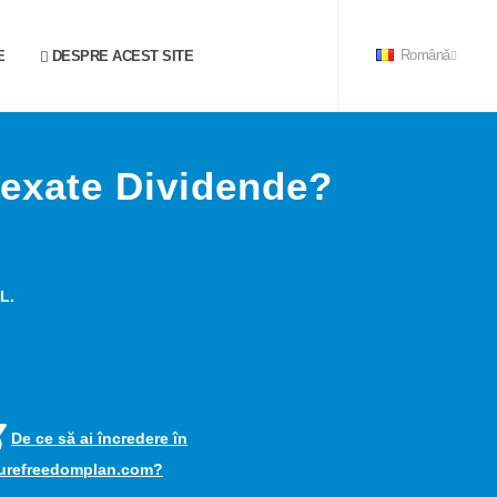
E
DESPRE ACEST SITE
Română
dexate Dividende?
L.
De ce să ai încredere în
turefreedomplan.com?