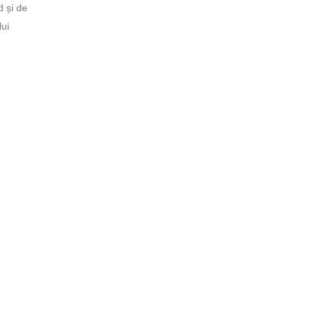
d și de
lui