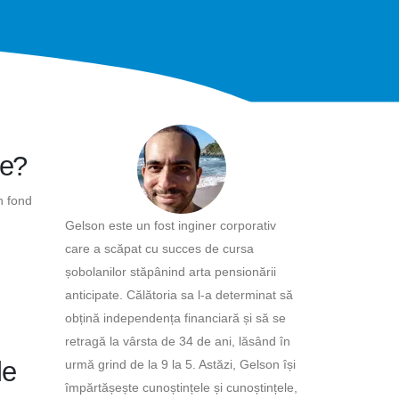
le?
n fond
Gelson este un fost inginer corporativ
care a scăpat cu succes de cursa
șobolanilor stăpânind arta pensionării
anticipate. Călătoria sa l-a determinat să
obțină independența financiară și să se
retragă la vârsta de 34 de ani, lăsând în
le
urmă grind de la 9 la 5. Astăzi, Gelson își
împărtășește cunoștințele și cunoștințele,