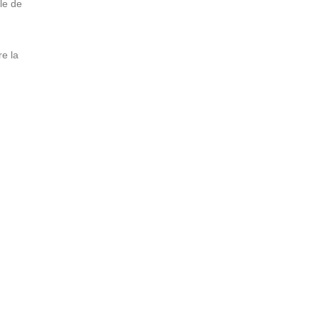
le de
re la