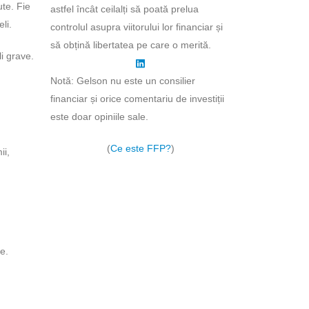
te. Fie
astfel încât ceilalți să poată prelua
li.
controlul asupra viitorului lor financiar și
să obțină libertatea pe care o merită.
i grave.
Notă: Gelson nu este un consilier
financiar și orice comentariu de investiții
este doar opiniile sale.
(
Ce este FFP?
)
ii,
e.