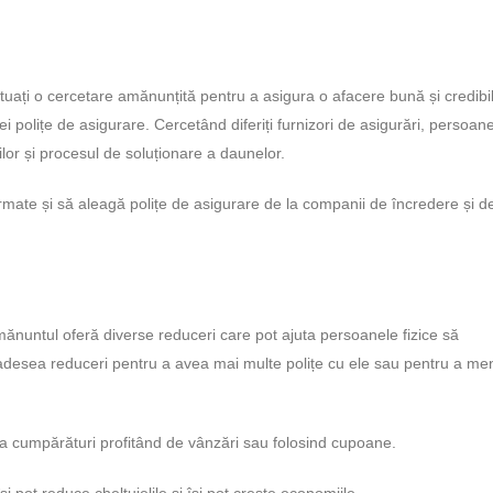
ectuați o cercetare amănunțită pentru a asigura o afacere bună și credibil
i polițe de asigurare. Cercetând diferiți furnizori de asigurări, persoan
ților și procesul de soluționare a daunelor.
nformate și să aleagă polițe de asigurare de la companii de încredere și d
amănuntul oferă diverse reduceri care pot ajuta persoanele fizice să
desea reduceri pentru a avea mai multe polițe cu ele sau pentru a me
 la cumpărături profitând de vânzări sau folosind cupoane.
și pot reduce cheltuielile și își pot crește economiile.