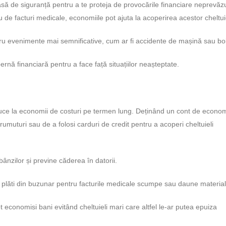
să de siguranță pentru a te proteja de provocările financiare neprevăzu
 de facturi medicale, economiile pot ajuta la acoperirea acestor cheltuie
tru evenimente mai semnificative, cum ar fi accidente de mașină sau bol
rnă financiară pentru a face față situațiilor neașteptate.
uce la economii de costuri pe termen lung. Deținând un cont de econom
umuturi sau de a folosi carduri de credit pentru a acoperi cheltuieli
bânzilor și previne căderea în datorii.
 plăti din buzunar pentru facturile medicale scumpe sau daune material
 economisi bani evitând cheltuieli mari care altfel le-ar putea epuiza