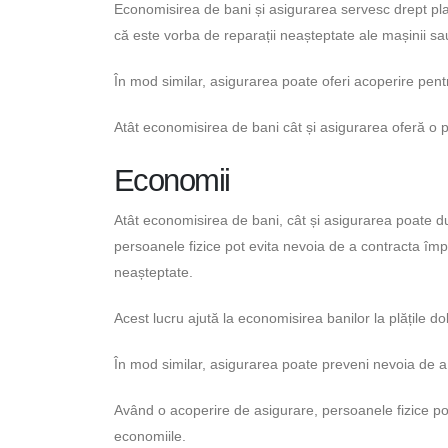
Economisirea de bani și asigurarea servesc drept pla
că este vorba de reparații neașteptate ale mașinii sau
În mod similar, asigurarea poate oferi acoperire pen
Atât economisirea de bani cât și asigurarea oferă o pe
Economii
Atât economisirea de bani, cât și asigurarea poate d
persoanele fizice pot evita nevoia de a contracta împr
neașteptate.
Acest lucru ajută la economisirea banilor la plățile do
În mod similar, asigurarea poate preveni nevoia de a
Având o acoperire de asigurare, persoanele fizice pot
economiile.