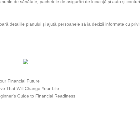
urile de sănătate, pachetele de asigurări de locuință și auto și conturi
ră detaliile planului și ajută persoanele să ia decizii informate cu privi
our Financial Future
ve That Will Change Your Life
ginner's Guide to Financial Readiness