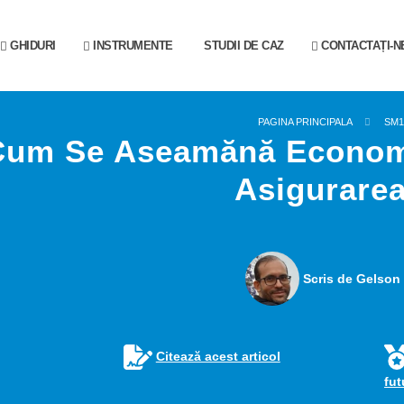
GHIDURI
INSTRUMENTE
STUDII DE CAZ
CONTACTAȚI-N
PAGINA PRINCIPALA
SM1
Cum Se Aseamănă Economi
Asigurare
Scris de Gelson 
Citează acest articol
fu