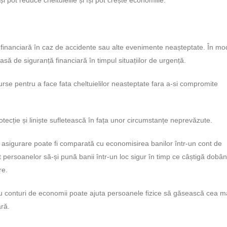
ție financiară în caz de accidente sau alte evenimente neașteptate. În mo
asă de siguranță financiară în timpul situațiilor de urgență.
urse pentru a face fata cheltuielilor neasteptate fara a-si compromite
tecție și liniște sufletească în fața unor circumstanțe neprevăzute.
e asigurare poate fi comparată cu economisirea banilor într-un cont de
 persoanelor să-și pună banii într-un loc sigur în timp ce câștigă dobâ
re.
sau conturi de economii poate ajuta persoanele fizice să găsească cea 
ară.