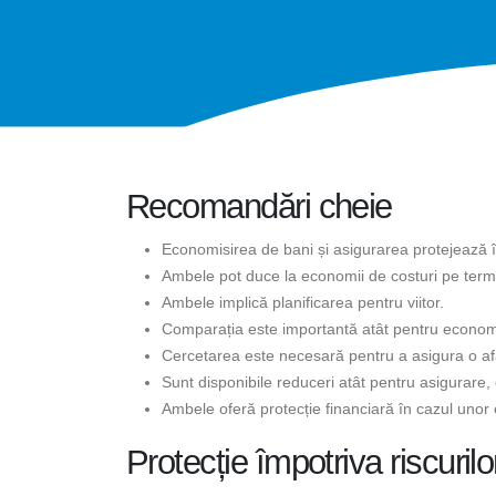
Recomandări cheie
Economisirea de bani și asigurarea protejează împ
Ambele pot duce la economii de costuri pe term
Ambele implică planificarea pentru viitor.
Comparația este importantă atât pentru economis
Cercetarea este necesară pentru a asigura o a
Sunt disponibile reduceri atât pentru asigurare,
Ambele oferă protecție financiară în cazul uno
Protecție împotriva riscurilo