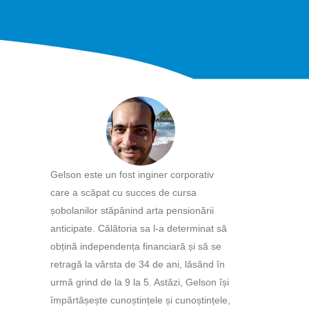
Gelson este un fost inginer corporativ
care a scăpat cu succes de cursa
șobolanilor stăpânind arta pensionării
anticipate. Călătoria sa l-a determinat să
obțină independența financiară și să se
retragă la vârsta de 34 de ani, lăsând în
urmă grind de la 9 la 5. Astăzi, Gelson își
împărtășește cunoștințele și cunoștințele,