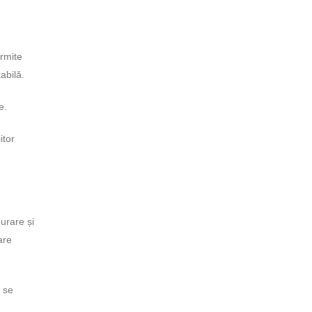
ermite
abilă.
e.
itor
urare și
are
e se