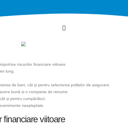
otriva riscurilor financiare viitoare.
en lung.
irea de bani, cât și pentru selectarea polițelor de asigurare.
facere bună și o companie de renume.
 cât și pentru cumpărături.
r evenimente neașteptate.
r financiare viitoare