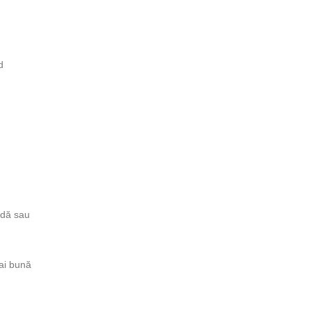
d
ndă sau
mai bună