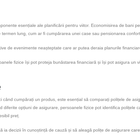
nente esențiale ale planificării pentru viitor. Economisirea de bani p
pe termen lung, cum ar fi cumpărarea unei case sau pensionarea confort
tive de evenimente neașteptate care ar putea deraia planurile financiar
le fizice își pot proteja bunăstarea financiară și își pot asigura un vi
e
nci când cumpărați un produs, este esențial să comparați polițele de asig
diferite opțiuni de asigurare, persoanele fizice pot identifica polițele c
sibil preț.
 ia decizii în cunoștință de cauză și să aleagă polițe de asigurare car