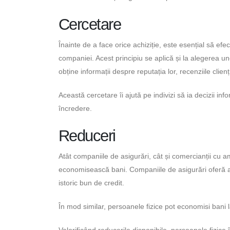
Cercetare
Înainte de a face orice achiziție, este esențial să ef
companiei. Acest principiu se aplică și la alegerea une
obține informații despre reputația lor, recenziile clien
Această cercetare îi ajută pe indivizi să ia decizii i
încredere.
Reduceri
Atât companiile de asigurări, cât și comercianții cu 
economisească bani. Companiile de asigurări oferă a
istoric bun de credit.
În mod similar, persoanele fizice pot economisi bani
Valorificând reducerile disponibile, persoanele fizice î