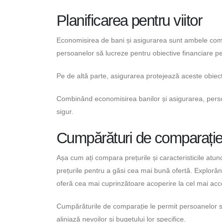
Planificarea pentru viitor
Economisirea de bani și asigurarea sunt ambele compo
persoanelor să lucreze pentru obiective financiare 
Pe de altă parte, asigurarea protejează aceste obiec
Combinând economisirea banilor și asigurarea, persoane
sigur.
Cumpărături de comparați
Așa cum ați compara prețurile și caracteristicile atu
prețurile pentru a găsi cea mai bună ofertă. Explorând 
oferă cea mai cuprinzătoare acoperire la cel mai acce
Cumpărăturile de comparație le permit persoanelor să
aliniază nevoilor și bugetului lor specifice.