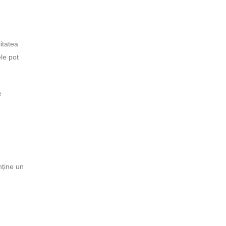
itatea
ele pot
e
nține un