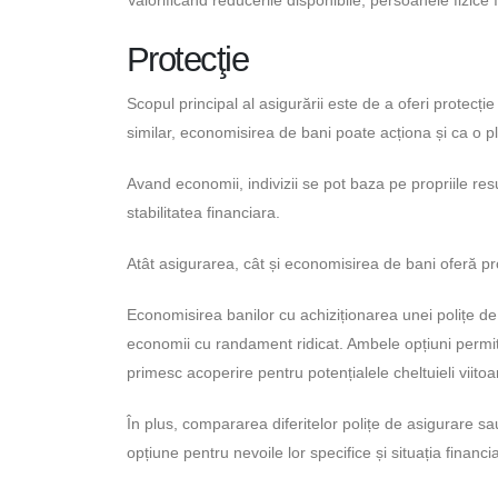
Protecţie
Scopul principal al asigurării este de a oferi protec
similar, economisirea de bani poate acționa și ca o pl
Avand economii, indivizii se pot baza pe propriile res
stabilitatea financiara.
Atât asigurarea, cât și economisirea de bani oferă pro
Economisirea banilor cu achiziționarea unei polițe d
economii cu randament ridicat. Ambele opțiuni permit
primesc acoperire pentru potențialele cheltuieli viitoa
În plus, compararea diferitelor polițe de asigurare 
opțiune pentru nevoile lor specifice și situația financi