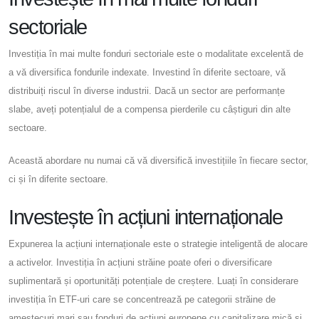
sectoriale
Investiția în mai multe fonduri sectoriale este o modalitate excelentă de
a vă diversifica fondurile indexate. Investind în diferite sectoare, vă
distribuiți riscul în diverse industrii. Dacă un sector are performanțe
slabe, aveți potențialul de a compensa pierderile cu câștiguri din alte
sectoare.
Această abordare nu numai că vă diversifică investițiile în fiecare sector,
ci și în diferite sectoare.
Investește în acțiuni internaționale
Expunerea la acțiuni internaționale este o strategie inteligentă de alocare
a activelor. Investiția în acțiuni străine poate oferi o diversificare
suplimentară și oportunități potențiale de creștere. Luați în considerare
investiția în ETF-uri care se concentrează pe categorii străine de
amestecuri mari sau fonduri de acțiuni europene cu capitalizare mică și