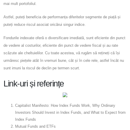
mai mult portofoliul.
Astfel, puteți beneficia de performanța diferitelor segmente de piață și
puteți reduce riscul asociat oricărui singur indice.
Fondurile indexate oferă o diversificare imediată, sunt eficiente din punct
de vedere al costurilor, eficiente din punct de vedere fiscal și au rate
scăzute ale cheltuielilor. Cu toate acestea, vă rugăm să rețineți că își
urmăresc piețele atât în ​​vremuri bune, cât și în cele rele, astfel încât nu
sunt imuni la riscul de declin pe termen scurt.
Link-uri și referințe
Capitalist Manifesto: How Index Funds Work, Why Ordinary
Investors Should Invest in Index Funds, and What to Expect from
Index Funds
Mutual Funds and ETFs