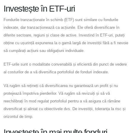
Investește în ETF-uri
Fondurile tranzacționate în schimb (ETF) sunt similare cu fondurile
indexate, dar tranzacționează ca acțiunile. Ele oferă diversificare în
diferite sectoare, regiuni și clase de active. Investind în ETF-uri, puteți
obține cu ușurință expunerea la o gamă largă de investiții fără a fi nevoie
să cumpărați acțiuni sau obligațiuni individuale.
ETF-urile sunt o modalitate convenabilă și eficientă din punct de vedere
al costurilor de a vă diversifica portofoliul de fonduri indexate.
Vă rugăm să rețineți că diversificarea nu garantează un profit și nu
protejează împotriva pierderilor. Vă rugăm să revizuiți și să vă
reechilibrați în mod regulat portofoliul pentru a vă asigura că rămâne
diversificat și aliniat cu obiectivele dvs. De investiții, toleranța la risc și
orizontul de timp.
Investește în mai multe fonduri