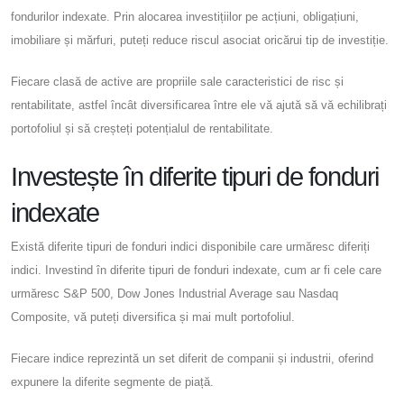
fondurilor indexate. Prin alocarea investițiilor pe acțiuni, obligațiuni,
imobiliare și mărfuri, puteți reduce riscul asociat oricărui tip de investiție.
Fiecare clasă de active are propriile sale caracteristici de risc și
rentabilitate, astfel încât diversificarea între ele vă ajută să vă echilibrați
portofoliul și să creșteți potențialul de rentabilitate.
Investește în diferite tipuri de fonduri
indexate
Există diferite tipuri de fonduri indici disponibile care urmăresc diferiți
indici. Investind în diferite tipuri de fonduri indexate, cum ar fi cele care
urmăresc S&P 500, Dow Jones Industrial Average sau Nasdaq
Composite, vă puteți diversifica și mai mult portofoliul.
Fiecare indice reprezintă un set diferit de companii și industrii, oferind
expunere la diferite segmente de piață.