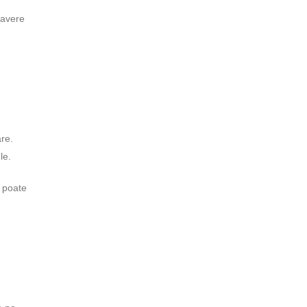
 avere
are.
le.
i poate