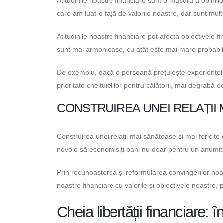
Atitudinile noastre financiare sunt o măsură a opiniilo
care am luat-o față de valorile noastre, dar sunt mult 
Atitudinile noastre financiare pot afecta obiectivele fin
sunt mai armonioase, cu atât este mai mare probabili
De exemplu, dacă o persoană prețuiește experiențele 
prioritate cheltuielilor pentru călătorii, mai degrab
CONSTRUIREA UNEI RELAȚII M
Construirea unei relații mai sănătoase și mai fericite c
nevoie să economisiți bani nu doar pentru un anumit ob
Prin recunoașterea și reformularea convingerilor noastr
noastre financiare cu valorile și obiectivele noastre,
Cheia libertății financiare: î