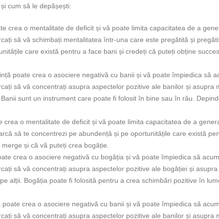
 și cum să le depășești:
te crea o mentalitate de deficit și vă poate limita capacitatea de a gene
cați să vă schimbați mentalitatea într-una care este pregătită și pregăti
itățile care există pentru a face bani și credeți că puteți obține succes
dință poate crea o asociere negativă cu banii și vă poate împiedica să a
cați să vă concentrați asupra aspectelor pozitive ale banilor și asupra
i. Banii sunt un instrument care poate fi folosit în bine sau în rău. Depin
 crea o mentalitate de deficit și vă poate limita capacitatea de a gener
arcă să te concentrezi pe abundență și pe oportunitățile care există pen
a merge și că vă puteți crea bogăție.
ate crea o asociere negativă cu bogăția și vă poate împiedica să acum
cați să vă concentrați asupra aspectelor pozitive ale bogăției și asupra
 pe alții. Bogăția poate fi folosită pentru a crea schimbări pozitive în lum
ă poate crea o asociere negativă cu banii și vă poate împiedica să acum
cați să vă concentrați asupra aspectelor pozitive ale banilor și asupra