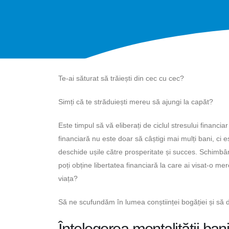
Te-ai săturat să trăiești din cec cu cec?
Simți că te străduiești mereu să ajungi la capăt?
Este timpul să vă eliberați de ciclul stresului financia
financiară nu este doar să câștigi mai mulți bani, ci e
deschide ușile către prosperitate și succes. Schimbân
poți obține libertatea financiară la care ai visat-o mer
viața?
Să ne scufundăm în lumea conștiinței bogăției și să d