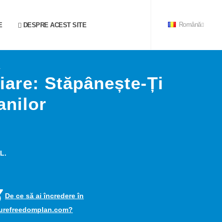
E
DESPRE ACEST SITE
Română
1
iare: Stăpânește-Ți
anilor
L.
De ce să ai încredere în
turefreedomplan.com?