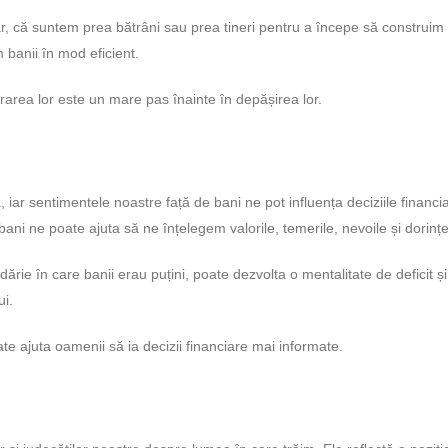
 că suntem prea bătrâni sau prea tineri pentru a începe să construim
 banii în mod eficient.
drarea lor este un mare pas înainte în depășirea lor.
 iar sentimentele noastre față de bani ne pot influența deciziile financi
i ne poate ajuta să ne înțelegem valorile, temerile, nevoile și dorințe
ie în care banii erau puțini, poate dezvolta o mentalitate de deficit ș
ui.
e ajuta oamenii să ia decizii financiare mai informate.