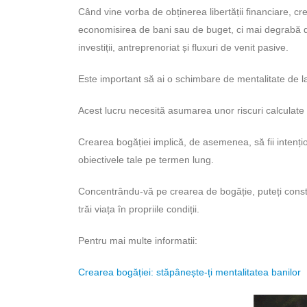
Când vine vorba de obținerea libertății financiare, 
economisirea de bani sau de buget, ci mai degrabă de
investiții, antreprenoriat și fluxuri de venit pasive.
Este important să ai o schimbare de mentalitate de la
Acest lucru necesită asumarea unor riscuri calculate și
Crearea bogăției implică, de asemenea, să fii intenționa
obiectivele tale pe termen lung.
Concentrându-vă pe crearea de bogăție, puteți construi
trăi viața în propriile condiții.
Pentru mai multe informatii:
Crearea bogăției: stăpânește-ți mentalitatea banilor