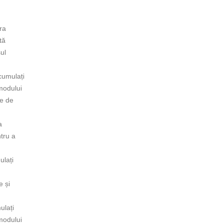
ra
tă
ul
cumulați
 modului
de de
a
tru a
ulați
e și
ulați
 modului