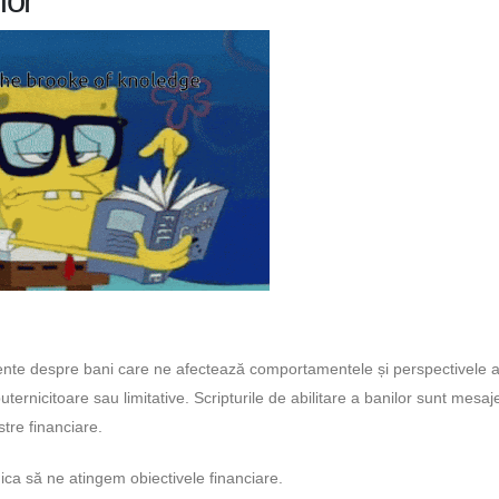
lor
iente despre bani care ne afectează comportamentele și perspectivele ad
uternicitoare sau limitative. Scripturile de abilitare a banilor sunt mesaj
stre financiare.
dica să ne atingem obiectivele financiare.