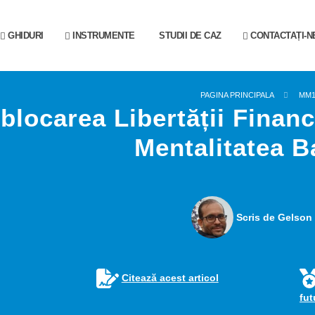
GHIDURI
INSTRUMENTE
STUDII DE CAZ
CONTACTAȚI-N
PAGINA PRINCIPALA
MM
blocarea Libertății Financ
Mentalitatea B
Scris de Gelson 
Citează acest articol
fu