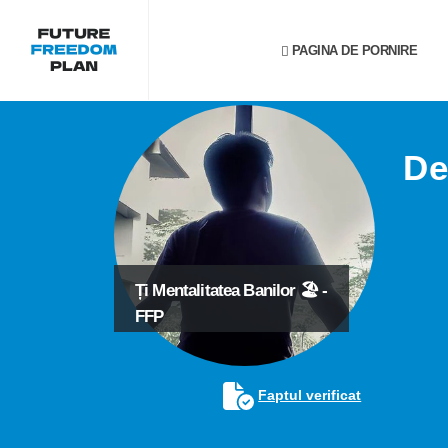
PAGINA DE PORNIRE
De
Ți Mentalitatea Banilor 🏖️ -
FFP
Faptul verificat