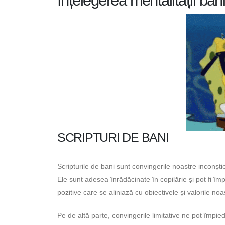
Înțelegerea mentalității bani
SCRIPTURI DE BANI
Scripturile de bani sunt convingerile noastre inconșt
Ele sunt adesea înrădăcinate în copilărie și pot fi împ
pozitive care se aliniază cu obiectivele și valorile noa
Pe de altă parte, convingerile limitative ne pot împie