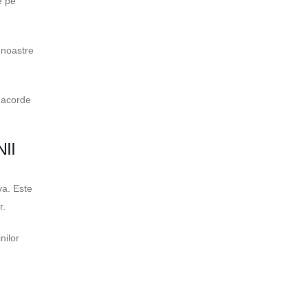
e pe
e noastre
ă acorde
II
va. Este
r.
nilor