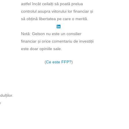
astfel încât ceilalți să poată prelua
controlul asupra viitorului lor financiar și
să obțină libertatea pe care o merită.
Notă: Gelson nu este un consilier
financiar și orice comentariu de investiții
este doar opiniile sale.
(
Ce este FFP?
)
ulților.
e