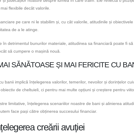
r și judecăților noastre despre lumea în care trăim. Ele reflectă o poziți
mai flexibile decât valorile.
anciare pe care ni le stabilim și, cu cât valorile, atitudinile și obiectivel
tatea de a le atinge.
în detrimentul bunurilor materiale, atitudinea sa financiară poate fi s
ă decât să cumpere o mașină nouă.
AI SĂNĂTOASE ȘI MAI FERICITE CU BAN
u banii implică înțelegerea valorilor, temerilor, nevoilor și dorințelor cui
iectiv de cheltuieli, ci pentru mai multe opțiuni și creștere pentru viito
e limitative, înțelegerea scenariilor noastre de bani și alinierea atitudi
 putem face pași către obținerea succesului financiar.
nțelegerea creării avuției