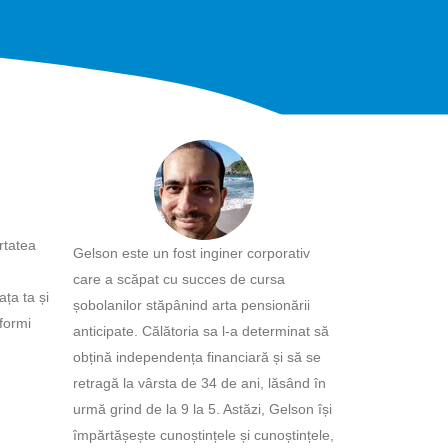
ertatea
Gelson este un fost inginer corporativ
care a scăpat cu succes de cursa
ța ta și
șobolanilor stăpânind arta pensionării
sformi
anticipate. Călătoria sa l-a determinat să
obțină independența financiară și să se
retragă la vârsta de 34 de ani, lăsând în
urmă grind de la 9 la 5. Astăzi, Gelson își
împărtășește cunoștințele și cunoștințele,