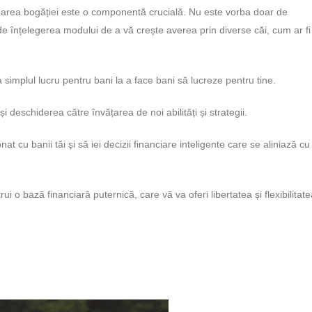
crearea bogăției este o componentă crucială. Nu este vorba doar de
 înțelegerea modului de a vă crește averea prin diverse căi, cum ar fi
 simplul lucru pentru bani la a face bani să lucreze pentru tine.
 deschiderea către învățarea de noi abilități și strategii.
t cu banii tăi și să iei decizii financiare inteligente care se aliniază cu
 o bază financiară puternică, care vă va oferi libertatea și flexibilitat