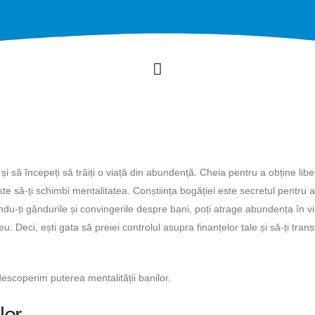
r și să începeți să trăiți o viață din abundență. Cheia pentru a obține lib
ste să-ți schimbi mentalitatea. Conștiința bogăției este secretul pentru a
du-ți gândurile și convingerile despre bani, poți atrage abundența în via
eu. Deci, ești gata să preiei controlul asupra finanțelor tale și să-ți tran
escoperim puterea mentalității banilor.