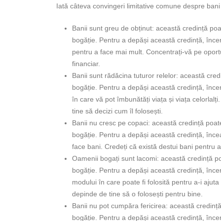
Iată câteva convingeri limitative comune despre bani
Banii sunt greu de obținut: această credință poa
bogăție. Pentru a depăși această credință, încer
pentru a face mai mult. Concentrați-vă pe oportun
financiar.
Banii sunt rădăcina tuturor relelor: această cre
bogăție. Pentru a depăși această credință, încer
în care vă pot îmbunătăți viața și viața celorlalț
tine să decizi cum îl folosești.
Banii nu cresc pe copaci: această credință poate
bogăție. Pentru a depăși această credință, înce
face bani. Credeți că există destui bani pentru 
Oamenii bogați sunt lacomi: această credință po
bogăție. Pentru a depăși această credință, încer
modului în care poate fi folosită pentru a-i ajuta
depinde de tine să o folosești pentru bine.
Banii nu pot cumpăra fericirea: această credinț
bogăție. Pentru a depăși această credință, încer