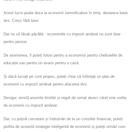
Acest lucru poate duce la economii semnificative în timp, deoarece banii
dvs. Cresc fără taxe.
Dar nu vă lăsați păcăliți - economiile cu impozit amânat nu sunt doar
pentru pensie.
De asemenea, îl puteți folosi pentru a economisi pentru cheltuielile de
educație sau pentru un avans pentru o casă.
Și dacă lucrați pe cont propriu, puteți chiar să înființați un plan de
economii cu impozit amânat pentru afacerea dvs.
Desigur, există anumite limitări și reguli de urmat atunci când vine vorba
de economii cu impozit amânat.
Dar, cu puțină cercetare și îndrumări de la un consilier financiar, puteți
profita de această strategie inteligentă de economii și puteți urmări cum