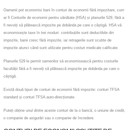
Oamenii pot economisi bani în conturi de economii fără impozitare, cum
ar fi Conturile de economii pentru sănătate (HSA) și planurile 529, fără a
fi nevoiți să plătească impozite pe dobânda pe care o câștigă. HSA vă
economisește taxe în trei moduri: contribuțiile sunt deductibile din
impozite, banii cresc fără impozite, iar retragerile sunt scutite de
impozite atunci când sunt utilizate pentru costuri medicale calificate.
Planurile 529 le permit oamenilor să economisească pentru costurile
facultății fără a fi nevoiți să plătească impozite pe dobânda pe care o
câștigă.
Există două tipuri de conturi de economii fără impozite: conturi TFSA
standard și conturi TFSA auto-direcționate.
Puteți obține unul dintre aceste conturi de la o bancă, o uniune de credit,
o companie de asigurări sau o companie de încredere.