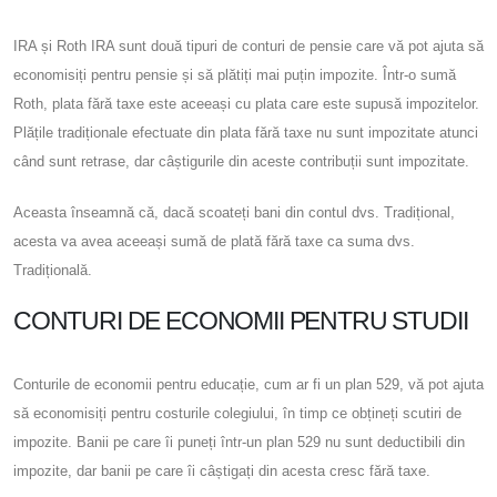
IRA și Roth IRA sunt două tipuri de conturi de pensie care vă pot ajuta să
economisiți pentru pensie și să plătiți mai puțin impozite. Într-o sumă
Roth, plata fără taxe este aceeași cu plata care este supusă impozitelor.
Plățile tradiționale efectuate din plata fără taxe nu sunt impozitate atunci
când sunt retrase, dar câștigurile din aceste contribuții sunt impozitate.
Aceasta înseamnă că, dacă scoateți bani din contul dvs. Tradițional,
acesta va avea aceeași sumă de plată fără taxe ca suma dvs.
Tradițională.
CONTURI DE ECONOMII PENTRU STUDII
Conturile de economii pentru educație, cum ar fi un plan 529, vă pot ajuta
să economisiți pentru costurile colegiului, în timp ce obțineți scutiri de
impozite. Banii pe care îi puneți într-un plan 529 nu sunt deductibili din
impozite, dar banii pe care îi câștigați din acesta cresc fără taxe.