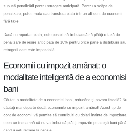
supusă penalizării pentru retragere anticipată. Pentru a scăpa de
penalizare, puteți muta sau transfera plata într-un alt cont de economii
fără taxe.
Dacă nu reportați plata, este posibil să trebuiască să plătiți o taxă de
penalizare de ieșire anticipată de 10% pentru orice parte a distribuirii sau
retragerii care este impozabilă.
Economii cu impozit amânat: o
modalitate inteligentă de a economisi
bani
Căutați o modalitate de a economisi bani, reducând și povara fiscală? Nu
căutați mai departe decât economiile cu impozit amânat! Acest tip de
cont de economii vă permite să contribuiți cu dolari înainte de impozitare,
ceea ce înseamnă că nu va trebui să plătiți impozite pe acești bani până
când îi veți retrage la pensie.