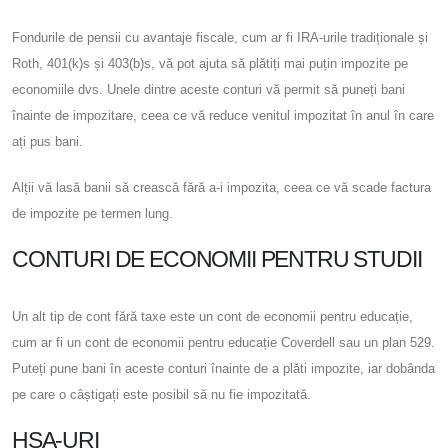
Fondurile de pensii cu avantaje fiscale, cum ar fi IRA-urile tradiționale și
Roth, 401(k)s și 403(b)s, vă pot ajuta să plătiți mai puțin impozite pe
economiile dvs. Unele dintre aceste conturi vă permit să puneți bani
înainte de impozitare, ceea ce vă reduce venitul impozitat în anul în care
ați pus bani.
Alții vă lasă banii să crească fără a-i impozita, ceea ce vă scade factura
de impozite pe termen lung.
CONTURI DE ECONOMII PENTRU STUDII
Un alt tip de cont fără taxe este un cont de economii pentru educație,
cum ar fi un cont de economii pentru educație Coverdell sau un plan 529.
Puteți pune bani în aceste conturi înainte de a plăti impozite, iar dobânda
pe care o câștigați este posibil să nu fie impozitată.
HSA-URI