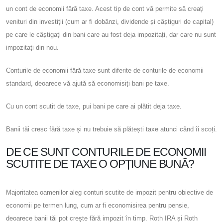
un cont de economii fără taxe. Acest tip de cont vă permite să creați
venituri din investiții (cum ar fi dobânzi, dividende și câștiguri de capital)
pe care le câștigați din bani care au fost deja impozitați, dar care nu sunt
impozitați din nou.
Conturile de economii fără taxe sunt diferite de conturile de economii
standard, deoarece vă ajută să economisiți bani pe taxe.
Cu un cont scutit de taxe, pui bani pe care ai plătit deja taxe.
Banii tăi cresc fără taxe și nu trebuie să plătești taxe atunci când îi scoți.
DE CE SUNT CONTURILE DE ECONOMII
SCUTITE DE TAXE O OPȚIUNE BUNĂ?
Majoritatea oamenilor aleg conturi scutite de impozit pentru obiective de
economii pe termen lung, cum ar fi economisirea pentru pensie,
deoarece banii tăi pot crește fără impozit în timp. Roth IRA și Roth