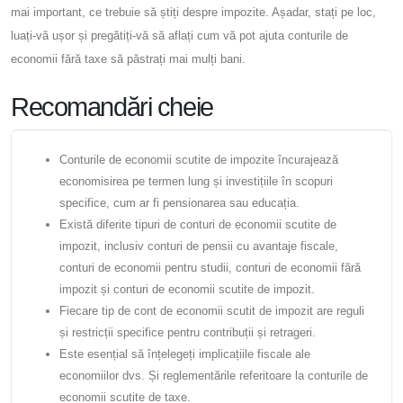
mai important, ce trebuie să știți despre impozite. Așadar, stați pe loc,
luați-vă ușor și pregătiți-vă să aflați cum vă pot ajuta conturile de
economii fără taxe să păstrați mai mulți bani.
Recomandări cheie
Conturile de economii scutite de impozite încurajează
economisirea pe termen lung și investițiile în scopuri
specifice, cum ar fi pensionarea sau educația.
Există diferite tipuri de conturi de economii scutite de
impozit, inclusiv conturi de pensii cu avantaje fiscale,
conturi de economii pentru studii, conturi de economii fără
impozit și conturi de economii scutite de impozit.
Fiecare tip de cont de economii scutit de impozit are reguli
și restricții specifice pentru contribuții și retrageri.
Este esențial să înțelegeți implicațiile fiscale ale
economiilor dvs. Și reglementările referitoare la conturile de
economii scutite de taxe.