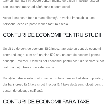
Oamenii pun bani în aceste conturi înainte de a plăti impozite, așa că
banii nu sunt impozitați până când nu sunt scoși.
Acest lucru poate face o mare diferență în venitul impozabil al unei
persoane, ceea ce poate reduce factura fiscală.
CONTURI DE ECONOMII PENTRU STUDII
Un alt tip de cont de economii fără impozitare este un cont de economii
pentru educație, cum ar fi un plan 529 sau un cont de economii pentru
educație Coverdell. Oamenii pot economisi pentru costurile școlare și pot
plăti mai puțin taxe cu aceste conturi.
Donațiile către aceste conturi se fac cu bani care au fost deja impozitați,
dar banii cresc fără taxe și pot fi scoși fără taxe dacă sunt folosiți pentru
costuri de educație calificată.
CONTURI DE ECONOMII FĂRĂ TAXE