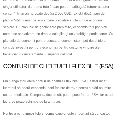
singur utilizator, dar suma totală care poate fi adăugată tuturor acestor
conturi într-un an nu poate depăși 2.000 USD. Există două tipuri de
planuri 529: planuri de școlarizare preplătite și planuri de economii
școlare. Cu planurile de școlarizare preplătite, economisitorii pot plăti
taxele de școlarizare din timp la colegiile și universitățile participante. Cu
planurile de economii pentru educație, economisitorii pot deschide un
cont de investiții pentru a economisi pentru costurile viitoare ale
beneficiarului învățământului superior calificat.
CONTURI DE CHELTUIELI FLEXIBILE (FSA)
Mulți angajatori oferă conturi de cheltuieli flexibile (FSA), astfel încât
lucrătorii să poată economisi bani înainte de taxe pentru a plăti anumite
costuri medicale. Compania decide cât puteți pune într-un FSA, iar acest
lucru se poate schimba de la an la an.
Pentru a evita impozitele și comisioanele, este important să cunoașteți