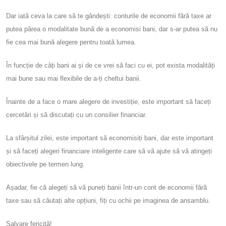
Dar iată ceva la care să te gândești: conturile de economii fără taxe ar
putea părea o modalitate bună de a economisi bani, dar s-ar putea să nu
fie cea mai bună alegere pentru toată lumea.
În funcție de câți bani ai și de ce vrei să faci cu ei, pot exista modalități
mai bune sau mai flexibile de a-ți cheltui banii.
Înainte de a face o mare alegere de investiție, este important să faceți
cercetări și să discutați cu un consilier financiar.
La sfârșitul zilei, este important să economisiți bani, dar este important
și să faceți alegeri financiare inteligente care să vă ajute să vă atingeți
obiectivele pe termen lung.
Așadar, fie că alegeți să vă puneți banii într-un cont de economii fără
taxe sau să căutați alte opțiuni, fiți cu ochii pe imaginea de ansamblu.
Salvare fericită!