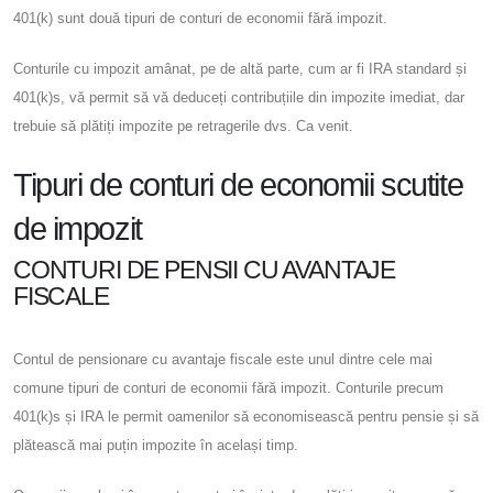
401(k) sunt două tipuri de conturi de economii fără impozit.
Conturile cu impozit amânat, pe de altă parte, cum ar fi IRA standard și
401(k)s, vă permit să vă deduceți contribuțiile din impozite imediat, dar
trebuie să plătiți impozite pe retragerile dvs. Ca venit.
Tipuri de conturi de economii scutite
de impozit
CONTURI DE PENSII CU AVANTAJE
FISCALE
Contul de pensionare cu avantaje fiscale este unul dintre cele mai
comune tipuri de conturi de economii fără impozit. Conturile precum
401(k)s și IRA le permit oamenilor să economisească pentru pensie și să
plătească mai puțin impozite în același timp.