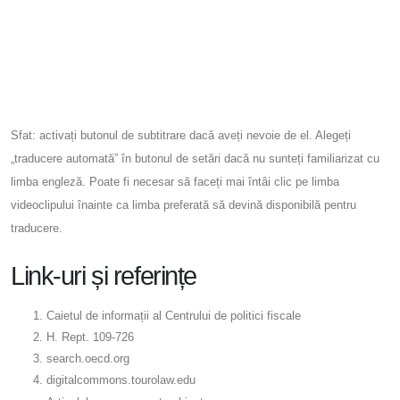
Sfat: activați butonul de subtitrare dacă aveți nevoie de el. Alegeți
„traducere automată” în butonul de setări dacă nu sunteți familiarizat cu
limba engleză. Poate fi necesar să faceți mai întâi clic pe limba
videoclipului înainte ca limba preferată să devină disponibilă pentru
traducere.
Link-uri și referințe
Caietul de informații al Centrului de politici fiscale
H. Rept. 109-726
search.oecd.org
digitalcommons.tourolaw.edu