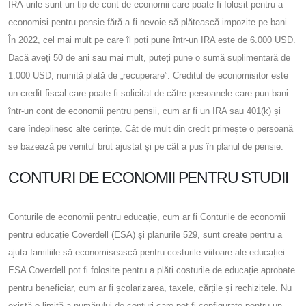
IRA-urile sunt un tip de cont de economii care poate fi folosit pentru a
economisi pentru pensie fără a fi nevoie să plătească impozite pe bani.
În 2022, cel mai mult pe care îl poți pune într-un IRA este de 6.000 USD.
Dacă aveți 50 de ani sau mai mult, puteți pune o sumă suplimentară de
1.000 USD, numită plată de „recuperare”. Creditul de economisitor este
un credit fiscal care poate fi solicitat de către persoanele care pun bani
într-un cont de economii pentru pensii, cum ar fi un IRA sau 401(k) și
care îndeplinesc alte cerințe. Cât de mult din credit primește o persoană
se bazează pe venitul brut ajustat și pe cât a pus în planul de pensie.
CONTURI DE ECONOMII PENTRU STUDII
Conturile de economii pentru educație, cum ar fi Conturile de economii
pentru educație Coverdell (ESA) și planurile 529, sunt create pentru a
ajuta familiile să economisească pentru costurile viitoare ale educației.
ESA Coverdell pot fi folosite pentru a plăti costurile de educație aprobate
pentru beneficiar, cum ar fi școlarizarea, taxele, cărțile și rechizitele. Nu
există o limită a numărului de conturi care pot fi configurate pentru un