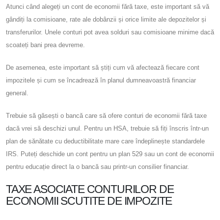
Atunci când alegeți un cont de economii fără taxe, este important să vă
gândiți la comisioane, rate ale dobânzii și orice limite ale depozitelor și
transferurilor. Unele conturi pot avea solduri sau comisioane minime dacă
scoateți bani prea devreme.
De asemenea, este important să știți cum vă afectează fiecare cont
impozitele și cum se încadrează în planul dumneavoastră financiar
general.
Trebuie să găsești o bancă care să ofere conturi de economii fără taxe
dacă vrei să deschizi unul. Pentru un HSA, trebuie să fiți înscris într-un
plan de sănătate cu deductibilitate mare care îndeplinește standardele
IRS. Puteți deschide un cont pentru un plan 529 sau un cont de economii
pentru educație direct la o bancă sau printr-un consilier financiar.
TAXE ASOCIATE CONTURILOR DE
ECONOMII SCUTITE DE IMPOZITE