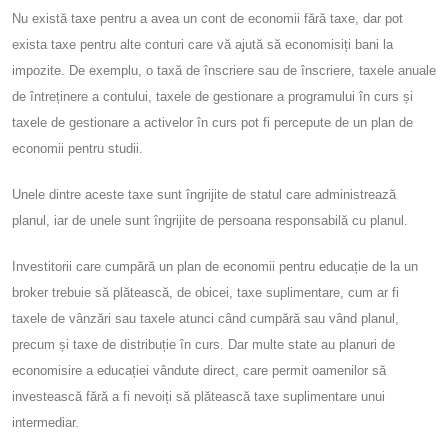
Nu există taxe pentru a avea un cont de economii fără taxe, dar pot
exista taxe pentru alte conturi care vă ajută să economisiți bani la
impozite. De exemplu, o taxă de înscriere sau de înscriere, taxele anuale
de întreținere a contului, taxele de gestionare a programului în curs și
taxele de gestionare a activelor în curs pot fi percepute de un plan de
economii pentru studii.
Unele dintre aceste taxe sunt îngrijite de statul care administrează
planul, iar de unele sunt îngrijite de persoana responsabilă cu planul.
Investitorii care cumpără un plan de economii pentru educație de la un
broker trebuie să plătească, de obicei, taxe suplimentare, cum ar fi
taxele de vânzări sau taxele atunci când cumpără sau vând planul,
precum și taxe de distribuție în curs. Dar multe state au planuri de
economisire a educației vândute direct, care permit oamenilor să
investească fără a fi nevoiți să plătească taxe suplimentare unui
intermediar.