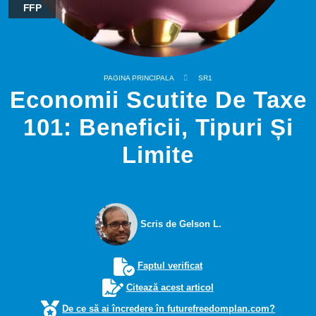
FFP
PAGINA PRINCIPALA
SR1
Economii Scutite De Taxe
101: Beneficii, Tipuri Și
Limite
Scris de Gelson L.
Faptul verificat
Citează acest articol
De ce să ai încredere în futurefreedomplan.com?