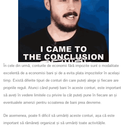
În cele din urmă, conturile de economii fără impozite sunt o modalitate
excelentă de a economisi bani și de a evita plata impozitelor în același
timp. Există diferite tipuri de conturi din care puteți alege și fiecare are
propriile reguli. Atunci când puneți bani în aceste conturi, este important
să aveți în vedere limitele cu privire la cât puteți pune în fiecare an și
eventualele amenzi pentru scoaterea de bani prea devreme.
De asemenea, poate fi dificil să urmăriți aceste conturi, așa că este
important să rămâneți organizat și să urmăriți toate activitățile.