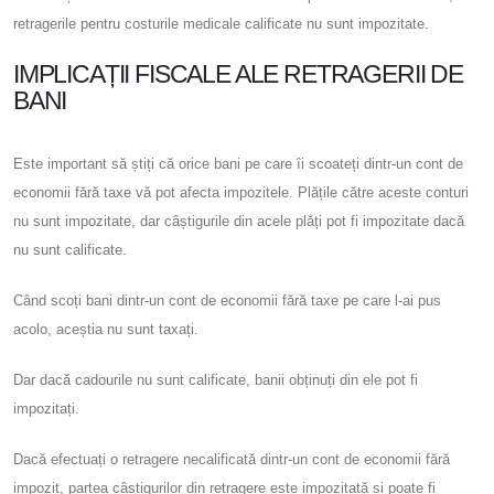
retragerile pentru costurile medicale calificate nu sunt impozitate.
IMPLICAȚII FISCALE ALE RETRAGERII DE
BANI
Este important să știți că orice bani pe care îi scoateți dintr-un cont de
economii fără taxe vă pot afecta impozitele. Plățile către aceste conturi
nu sunt impozitate, dar câștigurile din acele plăți pot fi impozitate dacă
nu sunt calificate.
Când scoți bani dintr-un cont de economii fără taxe pe care l-ai pus
acolo, aceștia nu sunt taxați.
Dar dacă cadourile nu sunt calificate, banii obținuți din ele pot fi
impozitați.
Dacă efectuați o retragere necalificată dintr-un cont de economii fără
impozit, partea câștigurilor din retragere este impozitată și poate fi