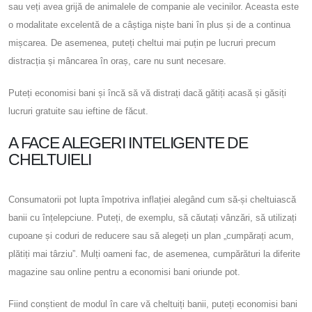
sau veți avea grijă de animalele de companie ale vecinilor. Aceasta este
o modalitate excelentă de a câștiga niște bani în plus și de a continua
mișcarea. De asemenea, puteți cheltui mai puțin pe lucruri precum
distracția și mâncarea în oraș, care nu sunt necesare.
Puteți economisi bani și încă să vă distrați dacă gătiți acasă și găsiți
lucruri gratuite sau ieftine de făcut.
A FACE ALEGERI INTELIGENTE DE
CHELTUIELI
Consumatorii pot lupta împotriva inflației alegând cum să-și cheltuiască
banii cu înțelepciune. Puteți, de exemplu, să căutați vânzări, să utilizați
cupoane și coduri de reducere sau să alegeți un plan „cumpărați acum,
plătiți mai târziu”. Mulți oameni fac, de asemenea, cumpărături la diferite
magazine sau online pentru a economisi bani oriunde pot.
Fiind conștient de modul în care vă cheltuiți banii, puteți economisi bani