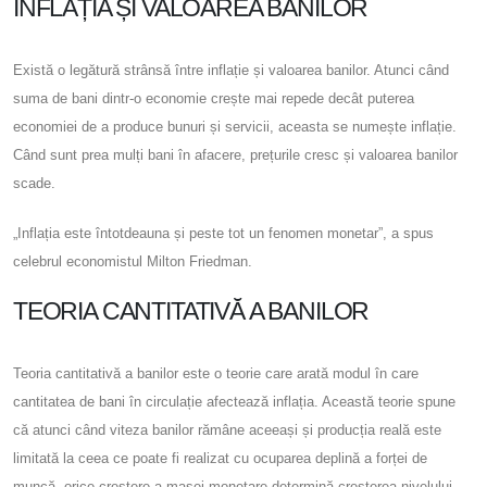
INFLAȚIA ȘI VALOAREA BANILOR
Există o legătură strânsă între inflație și valoarea banilor. Atunci când
suma de bani dintr-o economie crește mai repede decât puterea
economiei de a produce bunuri și servicii, aceasta se numește inflație.
Când sunt prea mulți bani în afacere, prețurile cresc și valoarea banilor
scade.
„Inflația este întotdeauna și peste tot un fenomen monetar”, a spus
celebrul economistul Milton Friedman.
TEORIA CANTITATIVĂ A BANILOR
Teoria cantitativă a banilor este o teorie care arată modul în care
cantitatea de bani în circulație afectează inflația. Această teorie spune
că atunci când viteza banilor rămâne aceeași și producția reală este
limitată la ceea ce poate fi realizat cu ocuparea deplină a forței de
muncă, orice creștere a masei monetare determină creșterea nivelului