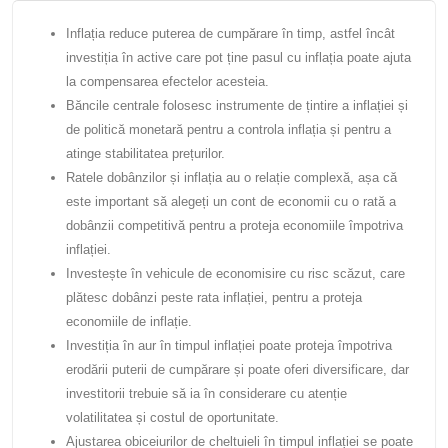
Inflația reduce puterea de cumpărare în timp, astfel încât
investiția în active care pot ține pasul cu inflația poate ajuta
la compensarea efectelor acesteia.
Băncile centrale folosesc instrumente de țintire a inflației și
de politică monetară pentru a controla inflația și pentru a
atinge stabilitatea prețurilor.
Ratele dobânzilor și inflația au o relație complexă, așa că
este important să alegeți un cont de economii cu o rată a
dobânzii competitivă pentru a proteja economiile împotriva
inflației.
Investește în vehicule de economisire cu risc scăzut, care
plătesc dobânzi peste rata inflației, pentru a proteja
economiile de inflație.
Investiția în aur în timpul inflației poate proteja împotriva
erodării puterii de cumpărare și poate oferi diversificare, dar
investitorii trebuie să ia în considerare cu atenție
volatilitatea și costul de oportunitate.
Ajustarea obiceiurilor de cheltuieli în timpul inflației se poate