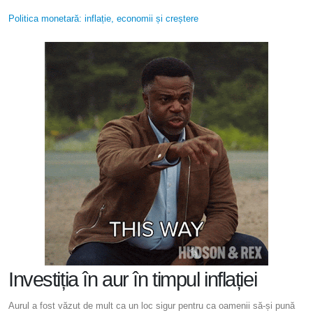
Politica monetară: inflație, economii și creștere
Investiția în aur în timpul inflației
Aurul a fost văzut de mult ca un loc sigur pentru ca oamenii să-și pună