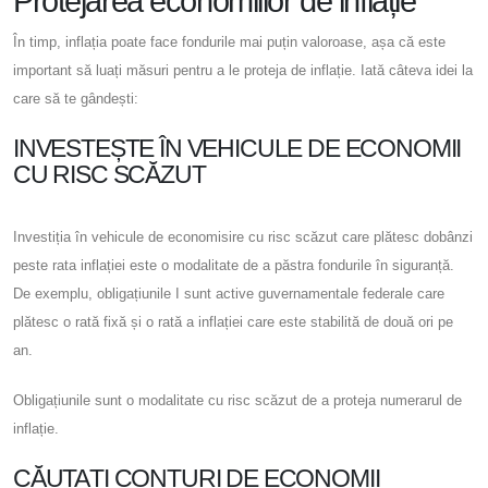
Protejarea economiilor de inflație
În timp, inflația poate face fondurile mai puțin valoroase, așa că este
important să luați măsuri pentru a le proteja de inflație. Iată câteva idei la
care să te gândești:
INVESTEȘTE ÎN VEHICULE DE ECONOMII
CU RISC SCĂZUT
Investiția în vehicule de economisire cu risc scăzut care plătesc dobânzi
peste rata inflației este o modalitate de a păstra fondurile în siguranță.
De exemplu, obligațiunile I sunt active guvernamentale federale care
plătesc o rată fixă ​​și o rată a inflației care este stabilită de două ori pe
an.
Obligațiunile sunt o modalitate cu risc scăzut de a proteja numerarul de
inflație.
CĂUTAȚI CONTURI DE ECONOMII