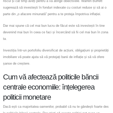
riscul și cât timp aveți pentru a vă atinge obiectivele. Warren Buffett
sugerează să investești în fonduri indexate cu costuri reduse și să ai o
parte din „o afacere minunată” pentru a te proteja împotriva inflației.
Dar mai spune că cel mai bun lucru de făcut este să investești în tine
devenind mai bun în ceea ce faci și încercând să fii cel mai bun în zona
ta.
Investiția într-un portofoliu diversificat de acțiuni, obligațiuni și proprietăți
imobiliare vă poate ajuta să vă protejați banii de inflație și să vă ofere
șanse de creștere.
Cum vă afectează politicile băncii
centrale economiile: înțelegerea
politicii monetare
Dacă ești ca majoritatea oamenilor, probabil că nu te gândești foarte des