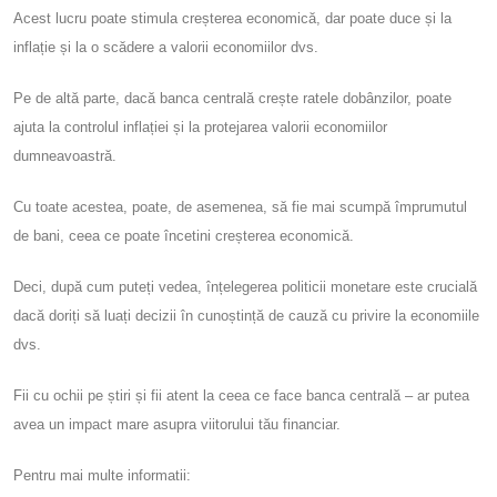
Acest lucru poate stimula creșterea economică, dar poate duce și la
inflație și la o scădere a valorii economiilor dvs.
Pe de altă parte, dacă banca centrală crește ratele dobânzilor, poate
ajuta la controlul inflației și la protejarea valorii economiilor
dumneavoastră.
Cu toate acestea, poate, de asemenea, să fie mai scumpă împrumutul
de bani, ceea ce poate încetini creșterea economică.
Deci, după cum puteți vedea, înțelegerea politicii monetare este crucială
dacă doriți să luați decizii în cunoștință de cauză cu privire la economiile
dvs.
Fii cu ochii pe știri și fii atent la ceea ce face banca centrală – ar putea
avea un impact mare asupra viitorului tău financiar.
Pentru mai multe informatii: