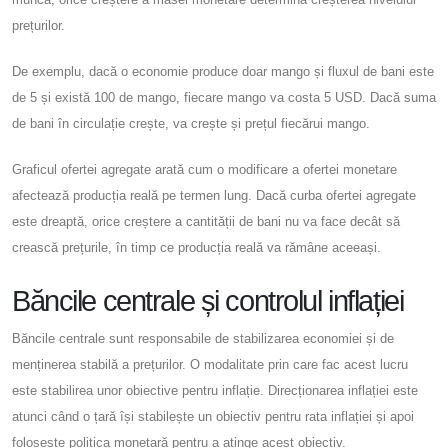
prețurilor.
De exemplu, dacă o economie produce doar mango și fluxul de bani este
de 5 și există 100 de mango, fiecare mango va costa 5 USD. Dacă suma
de bani în circulație crește, va crește și prețul fiecărui mango.
Graficul ofertei agregate arată cum o modificare a ofertei monetare
afectează producția reală pe termen lung. Dacă curba ofertei agregate
este dreaptă, orice creștere a cantității de bani nu va face decât să
crească prețurile, în timp ce producția reală va rămâne aceeași.
Băncile centrale și controlul inflației
Băncile centrale sunt responsabile de stabilizarea economiei și de
menținerea stabilă a prețurilor. O modalitate prin care fac acest lucru
este stabilirea unor obiective pentru inflație. Direcționarea inflației este
atunci când o țară își stabilește un obiectiv pentru rata inflației și apoi
folosește politica monetară pentru a atinge acest obiectiv.