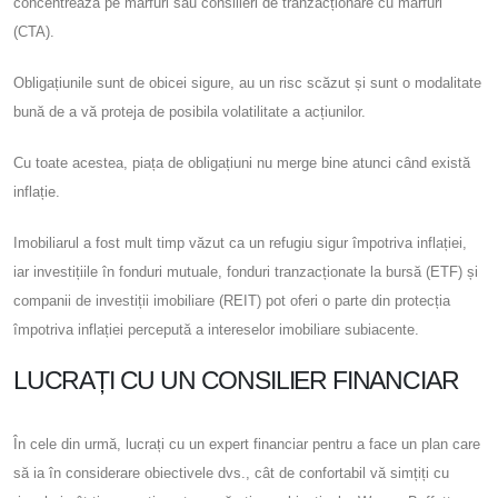
concentrează pe mărfuri sau consilieri de tranzacționare cu mărfuri
(CTA).
Obligațiunile sunt de obicei sigure, au un risc scăzut și sunt o modalitate
bună de a vă proteja de posibila volatilitate a acțiunilor.
Cu toate acestea, piața de obligațiuni nu merge bine atunci când există
inflație.
Imobiliarul a fost mult timp văzut ca un refugiu sigur împotriva inflației,
iar investițiile în fonduri mutuale, fonduri tranzacționate la bursă (ETF) și
companii de investiții imobiliare (REIT) pot oferi o parte din protecția
împotriva inflației percepută a intereselor imobiliare subiacente.
LUCRAȚI CU UN CONSILIER FINANCIAR
În cele din urmă, lucrați cu un expert financiar pentru a face un plan care
să ia în considerare obiectivele dvs., cât de confortabil vă simțiți cu