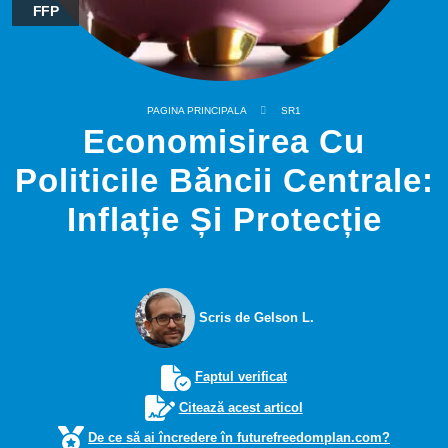
FFP
PAGINA PRINCIPALA
SR1
Economisirea Cu
Politicile Băncii Centrale:
Inflație Și Protecție
Scris de Gelson L.
Faptul verificat
Citează acest articol
De ce să ai încredere în futurefreedomplan.com?