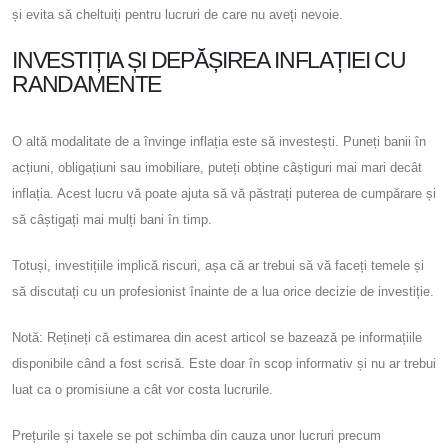
și evita să cheltuiți pentru lucruri de care nu aveți nevoie.
INVESTIȚIA ȘI DEPĂȘIREA INFLAȚIEI CU
RANDAMENTE
O altă modalitate de a învinge inflația este să investești. Puneți banii în
acțiuni, obligațiuni sau imobiliare, puteți obține câștiguri mai mari decât
inflația. Acest lucru vă poate ajuta să vă păstrați puterea de cumpărare și
să câștigați mai mulți bani în timp.
Totuși, investițiile implică riscuri, așa că ar trebui să vă faceți temele și
să discutați cu un profesionist înainte de a lua orice decizie de investiție.
Notă: Rețineți că estimarea din acest articol se bazează pe informațiile
disponibile când a fost scrisă. Este doar în scop informativ și nu ar trebui
luat ca o promisiune a cât vor costa lucrurile.
Prețurile și taxele se pot schimba din cauza unor lucruri precum