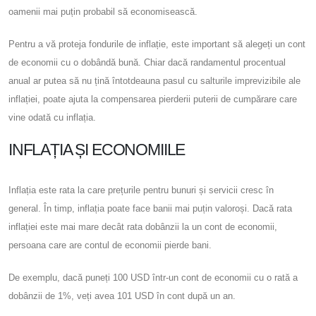
oamenii mai puțin probabil să economisească.
Pentru a vă proteja fondurile de inflație, este important să alegeți un cont
de economii cu o dobândă bună. Chiar dacă randamentul procentual
anual ar putea să nu țină întotdeauna pasul cu salturile imprevizibile ale
inflației, poate ajuta la compensarea pierderii puterii de cumpărare care
vine odată cu inflația.
INFLAȚIA ȘI ECONOMIILE
Inflația este rata la care prețurile pentru bunuri și servicii cresc în
general. În timp, inflația poate face banii mai puțin valoroși. Dacă rata
inflației este mai mare decât rata dobânzii la un cont de economii,
persoana care are contul de economii pierde bani.
De exemplu, dacă puneți 100 USD într-un cont de economii cu o rată a
dobânzii de 1%, veți avea 101 USD în cont după un an.