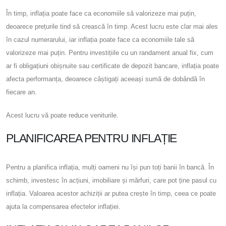
În timp, inflația poate face ca economiile să valorizeze mai puțin,
deoarece prețurile tind să crească în timp. Acest lucru este clar mai ales
în cazul numerarului, iar inflația poate face ca economiile tale să
valorizeze mai puțin. Pentru investițiile cu un randament anual fix, cum
ar fi obligațiuni obișnuite sau certificate de depozit bancare, inflația poate
afecta performanța, deoarece câștigați aceeași sumă de dobândă în
fiecare an.
Acest lucru vă poate reduce veniturile.
PLANIFICAREA PENTRU INFLAȚIE
Pentru a planifica inflația, mulți oameni nu își pun toți banii în bancă. În
schimb, investesc în acțiuni, imobiliare și mărfuri, care pot ține pasul cu
inflația. Valoarea acestor achiziții ar putea crește în timp, ceea ce poate
ajuta la compensarea efectelor inflației.