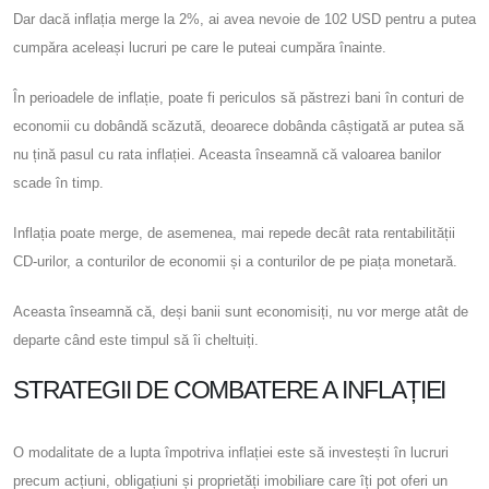
Dar dacă inflația merge la 2%, ai avea nevoie de 102 USD pentru a putea
cumpăra aceleași lucruri pe care le puteai cumpăra înainte.
În perioadele de inflație, poate fi periculos să păstrezi bani în conturi de
economii cu dobândă scăzută, deoarece dobânda câștigată ar putea să
nu țină pasul cu rata inflației. Aceasta înseamnă că valoarea banilor
scade în timp.
Inflația poate merge, de asemenea, mai repede decât rata rentabilității
CD-urilor, a conturilor de economii și a conturilor de pe piața monetară.
Aceasta înseamnă că, deși banii sunt economisiți, nu vor merge atât de
departe când este timpul să îi cheltuiți.
STRATEGII DE COMBATERE A INFLAȚIEI
O modalitate de a lupta împotriva inflației este să investești în lucruri
precum acțiuni, obligațiuni și proprietăți imobiliare care îți pot oferi un