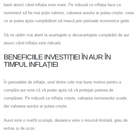
banii atunci când inflația este mare. Pe măsură ce inflația face ca
numerarul să fie mai puțin valoros, valoarea aurului ar putea crește, ceea
ce ar putea ajuta cumpărătorii să treacă prin perioade economice grele.
Să ne uităm mai atent la avantajele și dezavantajele cumpărării de aur
atunci când inflația este ridicată.
BENEFICIILE INVESTIȚIEI ÎN AUR ÎN
TIMPUL INFLAȚIEI
În perioadele de inflație, unul dintre cele mai bune motive pentru a
cumpăra aur este că vă poate ajuta să vă protejați puterea de
cumpărare. Pe măsură ce inflația crește, valoarea numerarului scade,
dar valoarea aurului ar putea crește.
Aurul este o marfă scumpă, deoarece este o resursă limitată, greu de
extras și de scos.