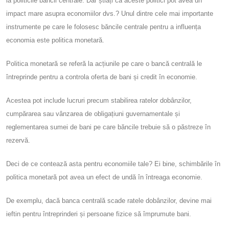
la politicile băncii centrale. Dar știați că aceste politici pot avea un
impact mare asupra economiilor dvs.? Unul dintre cele mai importante
instrumente pe care le folosesc băncile centrale pentru a influența
economia este politica monetară.
Politica monetară se referă la acțiunile pe care o bancă centrală le
întreprinde pentru a controla oferta de bani și credit în economie.
Acestea pot include lucruri precum stabilirea ratelor dobânzilor,
cumpărarea sau vânzarea de obligațiuni guvernamentale și
reglementarea sumei de bani pe care băncile trebuie să o păstreze în
rezervă.
Deci de ce contează asta pentru economiile tale? Ei bine, schimbările în
politica monetară pot avea un efect de undă în întreaga economie.
De exemplu, dacă banca centrală scade ratele dobânzilor, devine mai
ieftin pentru întreprinderi și persoane fizice să împrumute bani.