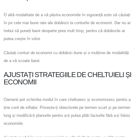
O altă modalitate de a vă păstra economiile în siguranță este să căutați
în jur cele mai bune rate ale dobânzii la conturile de economii. Dar nu ar
trebui să puneți banii deoparte prea mult timp, pentru că dobânzile ar
putea crește în viitor.
Căutați conturi de economii cu dobânzi bune și o mulțime de modalități
de a vă scoate banii.
AJUSTAȚI STRATEGIILE DE CHELTUIELI ȘI
ECONOMII
Oamenii pot schimba modul în care cheltuiesc și economisesc pentru a
ține cont de inflație. Privește-ți obiectivele pe termen scurt și pe termen
lung și modifică-ți planurile pentru a-ți putea plăti facturile fără a-ți folosi
economiile.