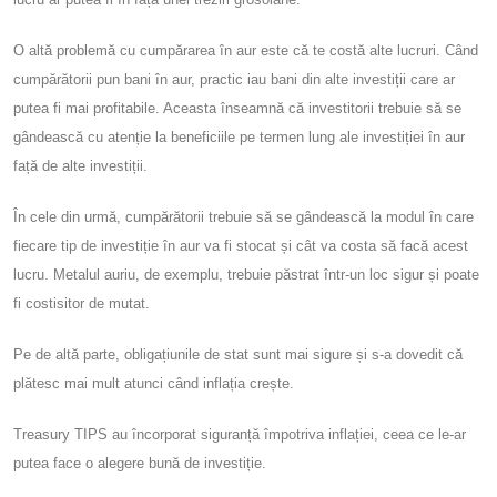
O altă problemă cu cumpărarea în aur este că te costă alte lucruri. Când
cumpărătorii pun bani în aur, practic iau bani din alte investiții care ar
putea fi mai profitabile. Aceasta înseamnă că investitorii trebuie să se
gândească cu atenție la beneficiile pe termen lung ale investiției în aur
față de alte investiții.
În cele din urmă, cumpărătorii trebuie să se gândească la modul în care
fiecare tip de investiție în aur va fi stocat și cât va costa să facă acest
lucru. Metalul auriu, de exemplu, trebuie păstrat într-un loc sigur și poate
fi costisitor de mutat.
Pe de altă parte, obligațiunile de stat sunt mai sigure și s-a dovedit că
plătesc mai mult atunci când inflația crește.
Treasury TIPS au încorporat siguranță împotriva inflației, ceea ce le-ar
putea face o alegere bună de investiție.