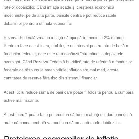
ratelor dobânzilor. Când inflația scade și creșterea economică
încetinește, pe de altă parte, băncile centrale pot reduce ratele
dobânzilor pentru a stimula economia.
Rezerva Federală vrea ca inflația să ajungă în medie la 2% în timp.
Pentru a face acest lucru, stabilește un interval pentru rata de bază a
fondurilor federale, care este rata dobânzii între bănci la depozitele
overnight. Când Rezerva Federală își ridică rata de referință a fondurilor
federale ca răspuns la amenințările inflaționiste mai mari, crește
cantitatea de rezerve fără risc din sistemul financiar.
Acest lucru reduce suma de bani care poate fi folosită pentru a cumpăra
active mai riscante.
Acest lucru îi poate face pe creditori să fie mai atenți cui dau bani și să
arate că banca centrală va continua să crească ratele dobânzilor.