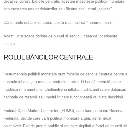
decât își doresc băncile centrale, acestea înăsprește politica monetară
prin creșterea ratelor dobânzilor sau făcând alte lucruri „solicite”.
Când ratele dobânzilor cresc, costă mai mult să împrumuți bani.
Acest lucru scade dorința de bunuri și servicii, ceea ce încetinește
inflația.
ROLUL BĂNCILOR CENTRALE
Instrumentele politicii monetare sunt folosite de băncile centrale pentru a
controla inflația și a menține prețurile stabile. O bancă centrală poate
modifica împrumuturile, cheltuielile și inflația modificând ratele dobânzii,
cerințele de rezervă sau modul în care funcționează cu piața deschisă.
Federal Open Market Committee (FOMC), care face parte din Rezerva
Federală, decide care va fi politica monetară a țării, astfel încât
obiectivele Fed de prețuri stabile și ocupare deplină a forței de muncă să