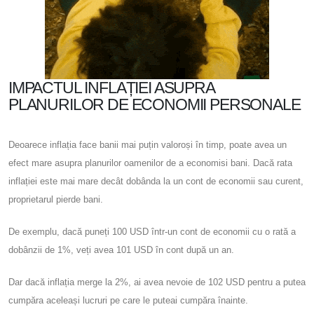
IMPACTUL INFLAȚIEI ASUPRA
PLANURILOR DE ECONOMII PERSONALE
Deoarece inflația face banii mai puțin valoroși în timp, poate avea un
efect mare asupra planurilor oamenilor de a economisi bani. Dacă rata
inflației este mai mare decât dobânda la un cont de economii sau curent,
proprietarul pierde bani.
De exemplu, dacă puneți 100 USD într-un cont de economii cu o rată a
dobânzii de 1%, veți avea 101 USD în cont după un an.
Dar dacă inflația merge la 2%, ai avea nevoie de 102 USD pentru a putea
cumpăra aceleași lucruri pe care le puteai cumpăra înainte.