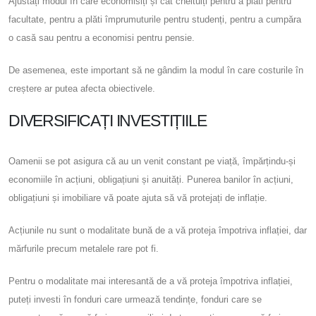
Ajustați modul în care economisiți și cât cheltuiți pentru a plăti pentru
facultate, pentru a plăti împrumuturile pentru studenți, pentru a cumpăra
o casă sau pentru a economisi pentru pensie.
De asemenea, este important să ne gândim la modul în care costurile în
creștere ar putea afecta obiectivele.
DIVERSIFICAȚI INVESTIȚIILE
Oamenii se pot asigura că au un venit constant pe viață, împărțindu-și
economiile în acțiuni, obligațiuni și anuități. Punerea banilor în acțiuni,
obligațiuni și imobiliare vă poate ajuta să vă protejați de inflație.
Acțiunile nu sunt o modalitate bună de a vă proteja împotriva inflației, dar
mărfurile precum metalele rare pot fi.
Pentru o modalitate mai interesantă de a vă proteja împotriva inflației,
puteți investi în fonduri care urmează tendințe, fonduri care se