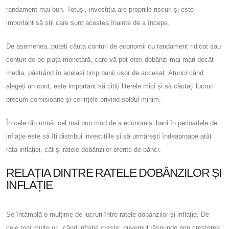
randament mai bun. Totuși, investiția are propriile riscuri și este
important să știi care sunt acestea înainte de a începe.
De asemenea, puteți căuta conturi de economii cu randament ridicat sau
conturi de pe piața monetară, care vă pot oferi dobânzi mai mari decât
media, păstrând în același timp banii ușor de accesat. Atunci când
alegeți un cont, este important să citiți literele mici și să căutați lucruri
precum comisioane și cerințele privind soldul minim.
În cele din urmă, cel mai bun mod de a economisi bani în perioadele de
inflație este să îți distribui investițiile și să urmărești îndeaproape atât
rata inflației, cât și ratele dobânzilor oferite de bănci.
RELAȚIA DINTRE RATELE DOBÂNZILOR ȘI
INFLAȚIE
Se întâmplă o mulțime de lucruri între ratele dobânzilor și inflație. De
cele mai multe ori, când inflația crește, guvernul răspunde prin creșterea