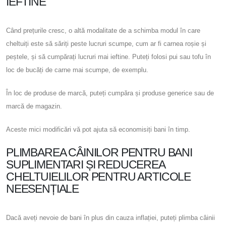
IEFTINE
Când prețurile cresc, o altă modalitate de a schimba modul în care
cheltuiți este să săriți peste lucruri scumpe, cum ar fi carnea roșie și
peștele, și să cumpărați lucruri mai ieftine. Puteți folosi pui sau tofu în
loc de bucăți de carne mai scumpe, de exemplu.
În loc de produse de marcă, puteți cumpăra și produse generice sau de
marcă de magazin.
Aceste mici modificări vă pot ajuta să economisiți bani în timp.
PLIMBAREA CÂINILOR PENTRU BANI
SUPLIMENTARI ȘI REDUCEREA
CHELTUIELILOR PENTRU ARTICOLE
NEESENȚIALE
Dacă aveți nevoie de bani în plus din cauza inflației, puteți plimba câinii