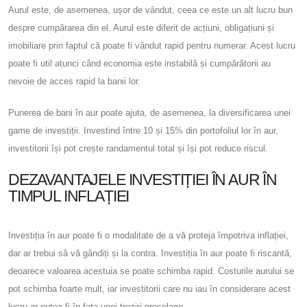
Aurul este, de asemenea, ușor de vândut, ceea ce este un alt lucru bun
despre cumpărarea din el. Aurul este diferit de acțiuni, obligațiuni și
imobiliare prin faptul că poate fi vândut rapid pentru numerar. Acest lucru
poate fi util atunci când economia este instabilă și cumpărătorii au
nevoie de acces rapid la banii lor.
Punerea de bani în aur poate ajuta, de asemenea, la diversificarea unei
game de investiții. Investind între 10 și 15% din portofoliul lor în aur,
investitorii își pot crește randamentul total și își pot reduce riscul.
DEZAVANTAJELE INVESTIȚIEI ÎN AUR ÎN
TIMPUL INFLAȚIEI
Investiția în aur poate fi o modalitate de a vă proteja împotriva inflației,
dar ar trebui să vă gândiți și la contra. Investiția în aur poate fi riscantă,
deoarece valoarea acestuia se poate schimba rapid. Costurile aurului se
pot schimba foarte mult, iar investitorii care nu iau în considerare acest
lucru ar putea fi în fața unei treziri grosolane.