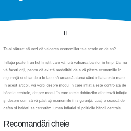
Te-ai săturat să vezi că valoarea economiilor tale scade an de an?
Inflația poate fi un hoț liniștit care vă fură valoarea banilor în timp. Dar nu
vă faceți griji, pentru că există modalități de a vă păstra economiile în
siguranță și chiar de a le face să crească atunci când inflația este mare.
În acest articol, voi vorbi despre modul în care inflația este controlată de
băncile centrale, despre modul în care ratele dobânzilor afectează inflația
și despre cum să vă păstrați economiile în siguranță. Luați o ceașcă de
cafea și haideți să cercetăm lumea inflației și politicile băncii centrale.
Recomandări cheie