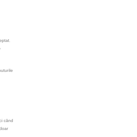
eptat.
e
uturile
nci când
 doar