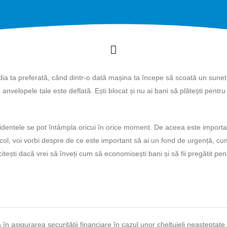
a ta preferată, când dintr-o dată mașina ta începe să scoată un sunet
anvelopele tale este deflată. Ești blocat și nu ai bani să plătești pentru
cidentele se pot întâmpla oricui în orice moment. De aceea este importa
ticol, voi vorbi despre de ce este important să ai un fond de urgență, c
citești dacă vrei să înveți cum să economisești bani și să fii pregătit pen
în asigurarea securității financiare în cazul unor cheltuieli neașteptate.