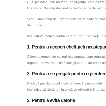
O „zi ploioasă” sau un fond „de urgență” este o rez
financiare. Nu este destinat să fie folosit pentru excu
Scopul unui fond de urgență este să vă ajute să plătiț
de muncă.
Iată câteva motive pentru care ar trebui să aveți un f
1. Pentru a acoperi cheltuieli neaștepta
Câteva exemple de costuri neașteptate sunt reparațiile
urgență, nu va trebui să folosești carduri de credit s
2. Pentru a se pregăti pentru o pierdere
Dacă vă pierdeți rapid locul de muncă sau obțineți mai
împiedice să rămâneți în urmă cu obligațiile financiar
3. Pentru a evita datoria