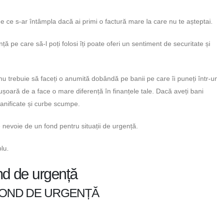
de ce s-ar întâmpla dacă ai primi o factură mare la care nu te așteptai.
ă pe care să-l poți folosi îți poate oferi un sentiment de securitate și
u trebuie să faceți o anumită dobândă pe banii pe care îi puneți într-u
șoară de a face o mare diferență în finanțele tale. Dacă aveți bani
lanificate și curbe scumpe.
 nevoie de un fond pentru situații de urgență.
lu.
nd de urgență
 FOND DE URGENȚĂ