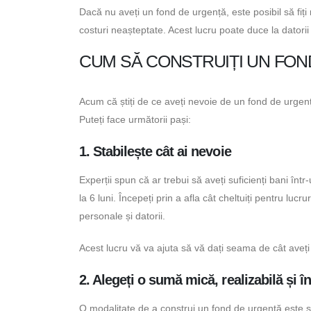
Dacă nu aveți un fond de urgență, este posibil să fiți 
costuri neașteptate. Acest lucru poate duce la datorii
CUM SĂ CONSTRUIȚI UN FO
Acum că știți de ce aveți nevoie de un fond de urgen
Puteți face următorii pași:
1. Stabilește cât ai nevoie
Experții spun că ar trebui să aveți suficienți bani înt
la 6 luni. Începeți prin a afla cât cheltuiți pentru lucru
personale și datorii.
Acest lucru vă va ajuta să vă dați seama de cât aveți
2. Alegeți o sumă mică, realizabilă și î
O modalitate de a construi un fond de urgență este 