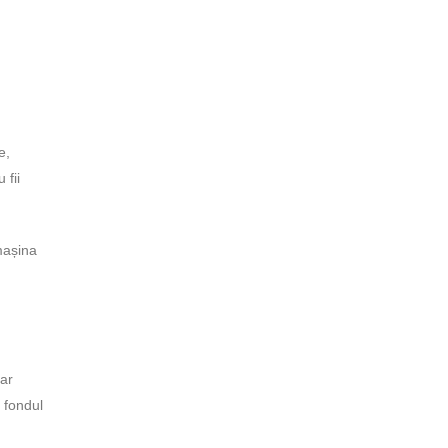
e,
 fii
mașina
 ar
e fondul