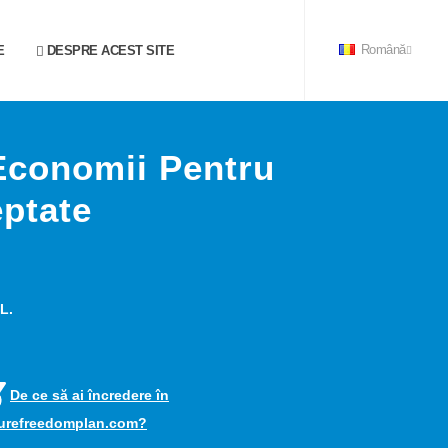
E
DESPRE ACEST SITE
Română
Economii Pentru
eptate
L.
De ce să ai încredere în
turefreedomplan.com?