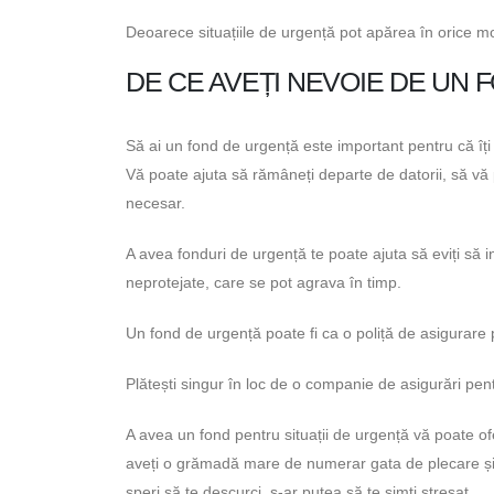
Deoarece situațiile de urgență pot apărea în orice mom
DE CE AVEȚI NEVOIE DE UN
Să ai un fond de urgență este important pentru că îți 
Vă poate ajuta să rămâneți departe de datorii, să vă pro
necesar.
A avea fonduri de urgență te poate ajuta să eviți să i
neprotejate, care se pot agrava în timp.
Un fond de urgență poate fi ca o poliță de asigurare p
Plătești singur în loc de o companie de asigurări pe
A avea un fond pentru situații de urgență vă poate ofer
aveți o grămadă mare de numerar gata de plecare și 
speri să te descurci, s-ar putea să te simți stresat.