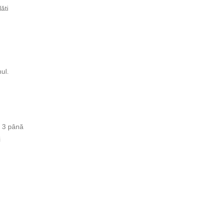
ăti
ul.
n 3 până
i