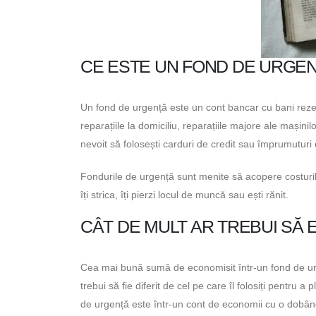
CE ESTE UN FOND DE URGE
Un fond de urgență este un cont bancar cu bani rezerv
reparațiile la domiciliu, reparațiile majore ale mașinilo
nevoit să folosești carduri de credit sau împrumutur
Fondurile de urgență sunt menite să acopere costurile
îți strica, îți pierzi locul de muncă sau ești rănit.
CÂT DE MULT AR TREBUI SĂ 
Cea mai bună sumă de economisit într-un fond de urge
trebui să fie diferit de cel pe care îl folosiți pentru
de urgență este într-un cont de economii cu o dobân