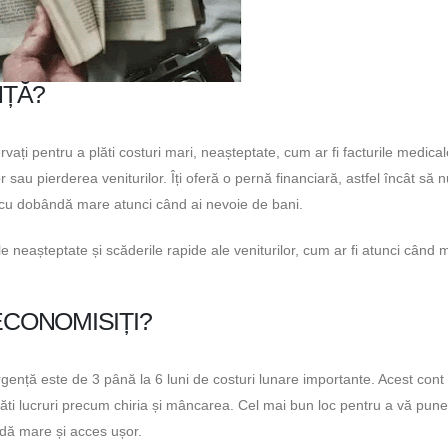
NȚĂ?
ați pentru a plăti costuri mari, neașteptate, cum ar fi facturile medical
r sau pierderea veniturilor. Îți oferă o pernă financiară, astfel încât să nu
i cu dobândă mare atunci când ai nevoie de bani.
 neașteptate și scăderile rapide ale veniturilor, cum ar fi atunci când 
ECONOMISIȚI?
nță este de 3 până la 6 luni de costuri lunare importante. Acest cont
 a plăti lucruri precum chiria și mâncarea. Cel mai bun loc pentru a vă pun
dă mare și acces ușor.