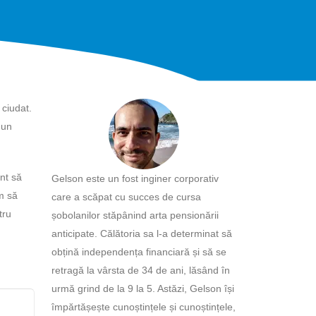
 ciudat.
 un
nt să
Gelson este un fost inginer corporativ
um să
care a scăpat cu succes de cursa
tru
șobolanilor stăpânind arta pensionării
anticipate. Călătoria sa l-a determinat să
obțină independența financiară și să se
retragă la vârsta de 34 de ani, lăsând în
urmă grind de la 9 la 5. Astăzi, Gelson își
împărtășește cunoștințele și cunoștințele,