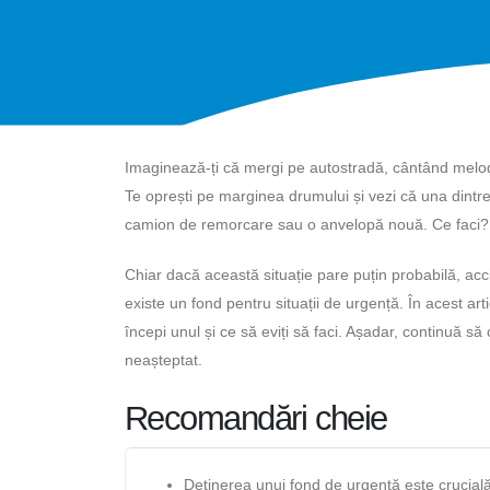
Imaginează-ți că mergi pe autostradă, cântând melodi
Te oprești pe marginea drumului și vezi că una dintre 
camion de remorcare sau o anvelopă nouă. Ce faci?
Chiar dacă această situație pare puțin probabilă, ac
existe un fond pentru situații de urgență. În acest ar
începi unul și ce să eviți să faci. Așadar, continuă să 
neașteptat.
Recomandări cheie
Deținerea unui fond de urgență este crucială 