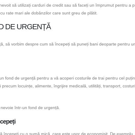
nevoit să utilizați carduri de credit sau să faceți un împrumut pentru a pl
 cu rate mari ale dobânzilor care sunt greu de plătit.
ND DE URGENȚĂ
ță, să vorbim despre cum să începeți să puneți bani deoparte pentru un
r-un fond de urgență pentru a vă acoperi costurile de trai pentru cel puți
ri precum locuințe, alimente, îngrijire medicală, utilități, transport, costur
 nevoie într-un fond de urgență.
ncepeți
să începeți cu o sumă mică, care este ușor de economisit. De exemplu,