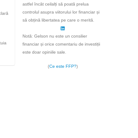
astfel încât ceilalți să poată prelua
controlul asupra viitorului lor financiar și
clară
să obțină libertatea pe care o merită.
Notă: Gelson nu este un consilier
tuia
financiar și orice comentariu de investiții
este doar opiniile sale.
(
Ce este FFP?
)