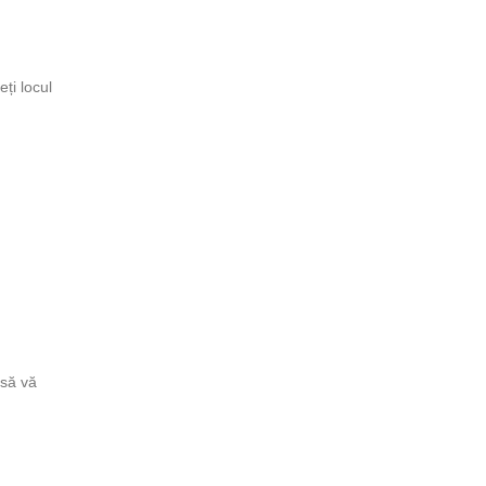
ți locul
 să vă