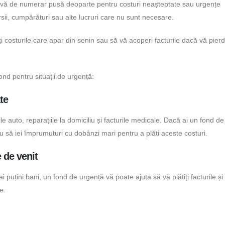
ervă de numerar pusă deoparte pentru costuri neașteptate sau urgențe
rsii, cumpărături sau alte lucruri care nu sunt necesare.
i costurile care apar din senin sau să vă acoperi facturile dacă vă pierde
ond pentru situații de urgență:
te
 auto, reparațiile la domiciliu și facturile medicale. Dacă ai un fond de
au să iei împrumuturi cu dobânzi mari pentru a plăti aceste costuri.
 de venit
 puțini bani, un fond de urgență vă poate ajuta să vă plătiți facturile și
e.