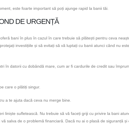
ent, este foarte important să poți ajunge rapid la banii tăi.
 FOND DE URGENȚĂ
oferă bani în plus în cazul în care trebuie să plătești pentru ceva neașt
tejați investițiile și să evitați să vă luptați cu banii atunci când nu est
ntri în datorii cu dobândă mare, cum ar fi cardurile de credit sau împrum
e care o plătiți singur.
ntru a te ajuta dacă ceva nu merge bine.
i liniște sufletească. Nu trebuie să vă faceți griji cu privire la bani atu
vă salva de o problemă financiară. Dacă nu ai o plasă de siguranță și