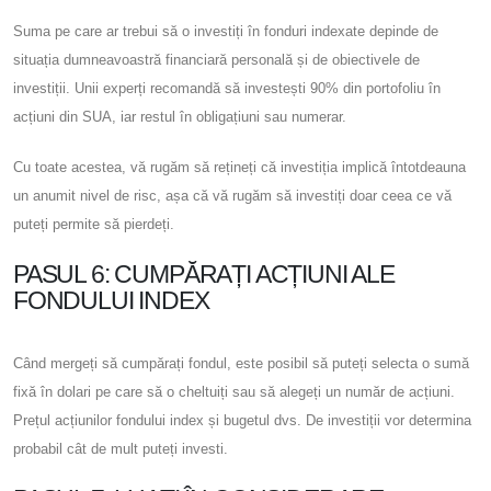
Suma pe care ar trebui să o investiți în fonduri indexate depinde de
situația dumneavoastră financiară personală și de obiectivele de
investiții. Unii experți recomandă să investești 90% din portofoliu în
acțiuni din SUA, iar restul în obligațiuni sau numerar.
Cu toate acestea, vă rugăm să rețineți că investiția implică întotdeauna
un anumit nivel de risc, așa că vă rugăm să investiți doar ceea ce vă
puteți permite să pierdeți.
PASUL 6: CUMPĂRAȚI ACȚIUNI ALE
FONDULUI INDEX
Când mergeți să cumpărați fondul, este posibil să puteți selecta o sumă
fixă ​​în dolari pe care să o cheltuiți sau să alegeți un număr de acțiuni.
Prețul acțiunilor fondului index și bugetul dvs. De investiții vor determina
probabil cât de mult puteți investi.