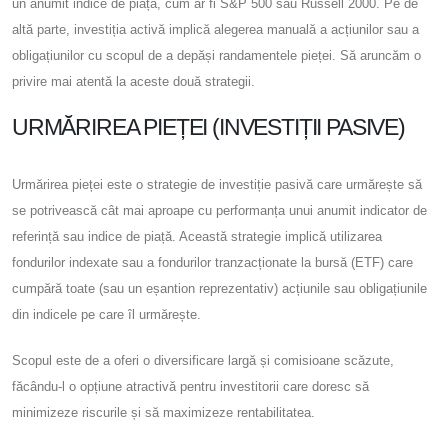
un anumit indice de piață, cum ar fi S&P 500 sau Russell 2000. Pe de
altă parte, investiția activă implică alegerea manuală a acțiunilor sau a
obligațiunilor cu scopul de a depăși randamentele pieței. Să aruncăm o
privire mai atentă la aceste două strategii.
URMĂRIREA PIEȚEI (INVESTIȚII PASIVE)
Urmărirea pieței este o strategie de investiție pasivă care urmărește să
se potrivească cât mai aproape cu performanța unui anumit indicator de
referință sau indice de piață. Această strategie implică utilizarea
fondurilor indexate sau a fondurilor tranzacționate la bursă (ETF) care
cumpără toate (sau un eșantion reprezentativ) acțiunile sau obligațiunile
din indicele pe care îl urmărește.
Scopul este de a oferi o diversificare largă și comisioane scăzute,
făcându-l o opțiune atractivă pentru investitorii care doresc să
minimizeze riscurile și să maximizeze rentabilitatea.