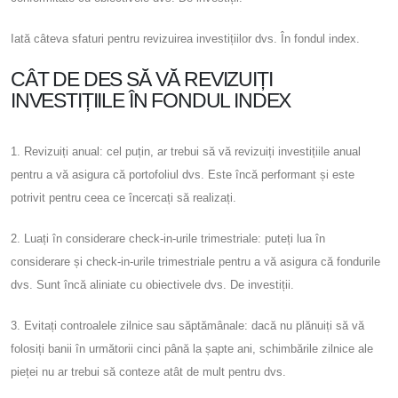
Iată câteva sfaturi pentru revizuirea investițiilor dvs. În fondul index.
CÂT DE DES SĂ VĂ REVIZUIȚI
INVESTIȚIILE ÎN FONDUL INDEX
1. Revizuiți anual: cel puțin, ar trebui să vă revizuiți investițiile anual
pentru a vă asigura că portofoliul dvs. Este încă performant și este
potrivit pentru ceea ce încercați să realizați.
2. Luați în considerare check-in-urile trimestriale: puteți lua în
considerare și check-in-urile trimestriale pentru a vă asigura că fondurile
dvs. Sunt încă aliniate cu obiectivele dvs. De investiții.
3. Evitați controalele zilnice sau săptămânale: dacă nu plănuiți să vă
folosiți banii în următorii cinci până la șapte ani, schimbările zilnice ale
pieței nu ar trebui să conteze atât de mult pentru dvs.