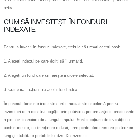
activ.
CUM SĂ INVESTEȘTI ÎN FONDURI
INDEXATE
Pentru a investi în fonduri indexate, trebuie să urmați acești pași:
1. Alegeți indexul pe care doriți să îl urmăriți.
2. Alegeți un fond care urmărește indicele selectat.
3. Cumpărați acțiuni ale acelui fond index.
În general, fondurile indexate sunt o modalitate excelentă pentru
investitori de a construi bogăție prin potrivirea performanței impresionante
a piețelor financiare de-a lungul timpului. Sunt o opțiune de investiții cu
costuri reduse, cu întreținere redusă, care poate oferi creștere pe termen
lung și stabilitate portofoliului dvs. De investiții.