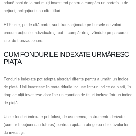
adună bani de la mai mulți investitori pentru a cumpăra un portofoliu de
acțiuni, obligațiuni sau alte titluri.
ETF-urile, pe de altă parte, sunt tranzacționate pe bursele de valori
precum acțiunile individuale și pot fi cumpărate și vândute pe parcursul
zilei de tranzacționare.
CUM FONDURILE INDEXATE URMĂRESC
PIAȚA
Fondurile indexate pot adopta abordări diferite pentru a urmări un indice
de piață. Unii investesc în toate titlurile incluse într-un indice de piață, în
timp ce alții investesc doar într-un eșantion de titluri incluse într-un indice
de piață.
Unele fonduri indexate pot folosi, de asemenea, instrumente derivate
(cum ar fi opțiuni sau futures) pentru a ajuta la atingerea obiectivului lor
de investiții.