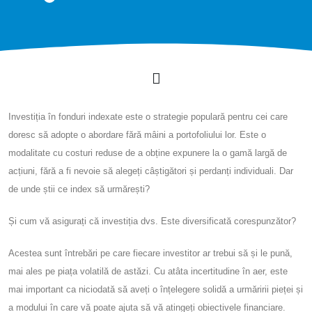
Investiția în fonduri indexate este o strategie populară pentru cei care
doresc să adopte o abordare fără mâini a portofoliului lor. Este o
modalitate cu costuri reduse de a obține expunere la o gamă largă de
acțiuni, fără a fi nevoie să alegeți câștigători și perdanți individuali. Dar
de unde știi ce index să urmărești?
Și cum vă asigurați că investiția dvs. Este diversificată corespunzător?
Acestea sunt întrebări pe care fiecare investitor ar trebui să și le pună,
mai ales pe piața volatilă de astăzi. Cu atâta incertitudine în aer, este
mai important ca niciodată să aveți o înțelegere solidă a urmăririi pieței și
a modului în care vă poate ajuta să vă atingeți obiectivele financiare.