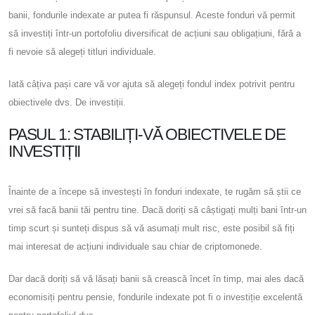
banii, fondurile indexate ar putea fi răspunsul. Aceste fonduri vă permit
să investiți într-un portofoliu diversificat de acțiuni sau obligațiuni, fără a
fi nevoie să alegeți titluri individuale.
Iată câțiva pași care vă vor ajuta să alegeți fondul index potrivit pentru
obiectivele dvs. De investiții.
PASUL 1: STABILIȚI-VĂ OBIECTIVELE DE
INVESTIȚII
Înainte de a începe să investești în fonduri indexate, te rugăm să știi ce
vrei să facă banii tăi pentru tine. Dacă doriți să câștigați mulți bani într-un
timp scurt și sunteți dispus să vă asumați mult risc, este posibil să fiți
mai interesat de acțiuni individuale sau chiar de criptomonede.
Dar dacă doriți să vă lăsați banii să crească încet în timp, mai ales dacă
economisiți pentru pensie, fondurile indexate pot fi o investiție excelentă