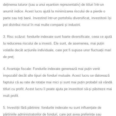
deținerea tuturor (sau a unui eșantion reprezentativ) de titluri într-un
anumit indice. Acest lucru ajută la minimizarea riscului de a pierde o
parte sau toți banii. Investind într-un portofoliu diversificat, investitorii își
pot distribui riscul în mai multe companii și industrii.
3. Risc scăzut: fondurile indexate sunt foarte diversificate, ceea ce ajută
la reducerea riscului de a investi. Ele sunt, de asemenea, mai puțin
volatile decât acțiunile individuale, care pot fi supuse unor fluctuații mari
de preț.
4. Avantaje fiscale: Fondurile indexate generează mai puțin venit
impozabil decât alte tipuri de fonduri mutuale. Acest lucru se datorează
faptului că au rate de rotație mai mici și sunt mai puțin probabil să vândă
titluri cu profit. Acest lucru îi poate ajuta pe investitori să-și păstreze mai
mult profit.
5. Investiții fără părtinire: fondurile indexate nu sunt influențate de
părtinirile administratorilor de fonduri, care pot avea preferințe sau