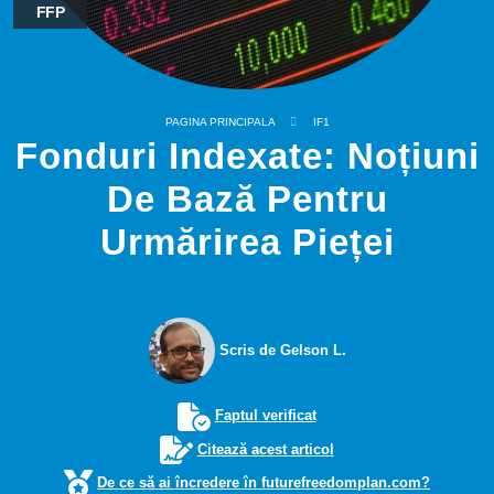
FFP
PAGINA PRINCIPALA
IF1
Fonduri Indexate: Noțiuni
De Bază Pentru
Urmărirea Pieței
Scris de Gelson L.
Faptul verificat
Citează acest articol
De ce să ai încredere în futurefreedomplan.com?