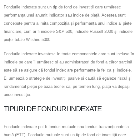
Fondurile indexate sunt un tip de fond de investiții care urmăresc
performanța unui anumit indicator sau indice de piață. Acestea sunt
concepute pentru a imita compoziția și performanța unui indice al pieței
financiare, cum ar fi indicele S&P 500, indicele Russell 2000 și indicele
pieței totale Wilshire 5000.
Fondurile indexate investesc în toate componentele care sunt incluse în
indicele pe care îl urmăresc și au administratori de fond a căror sarcină
este să se asigure că fondul index are performanțe la fel ca și indicele.
Ei urmează o strategie de investiții pasive și caută să egaleze riscul și
randamentul pieței pe baza teoriei că, pe termen lung, piața va depăși
orice investiție.
TIPURI DE FONDURI INDEXATE
Fondurile indexate pot fi fonduri mutuale sau fonduri tranzacționate la
bursă (ETF). Fondurile mutuale sunt un tip de fond de investiții care