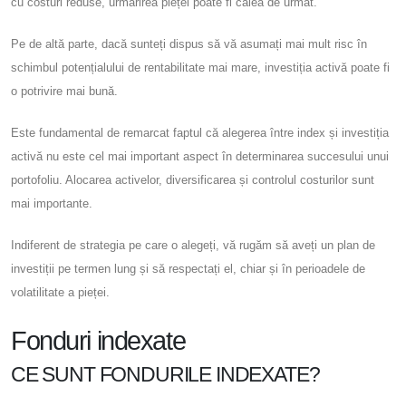
cu costuri reduse, urmărirea pieței poate fi calea de urmat.
Pe de altă parte, dacă sunteți dispus să vă asumați mai mult risc în
schimbul potențialului de rentabilitate mai mare, investiția activă poate fi
o potrivire mai bună.
Este fundamental de remarcat faptul că alegerea între index și investiția
activă nu este cel mai important aspect în determinarea succesului unui
portofoliu. Alocarea activelor, diversificarea și controlul costurilor sunt
mai importante.
Indiferent de strategia pe care o alegeți, vă rugăm să aveți un plan de
investiții pe termen lung și să respectați el, chiar și în perioadele de
volatilitate a pieței.
Fonduri indexate
CE SUNT FONDURILE INDEXATE?