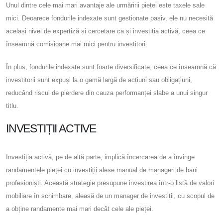
Unul dintre cele mai mari avantaje ale urmăririi pieței este taxele sale
mici. Deoarece fondurile indexate sunt gestionate pasiv, ele nu necesită
același nivel de expertiză și cercetare ca și investiția activă, ceea ce
înseamnă comisioane mai mici pentru investitori.
În plus, fondurile indexate sunt foarte diversificate, ceea ce înseamnă că
investitorii sunt expuși la o gamă largă de acțiuni sau obligațiuni,
reducând riscul de pierdere din cauza performanței slabe a unui singur
titlu.
INVESTIȚII ACTIVE
Investiția activă, pe de altă parte, implică încercarea de a învinge
randamentele pieței cu investiții alese manual de manageri de bani
profesioniști. Această strategie presupune investirea într-o listă de valori
mobiliare în schimbare, aleasă de un manager de investiții, cu scopul de
a obține randamente mai mari decât cele ale pieței.