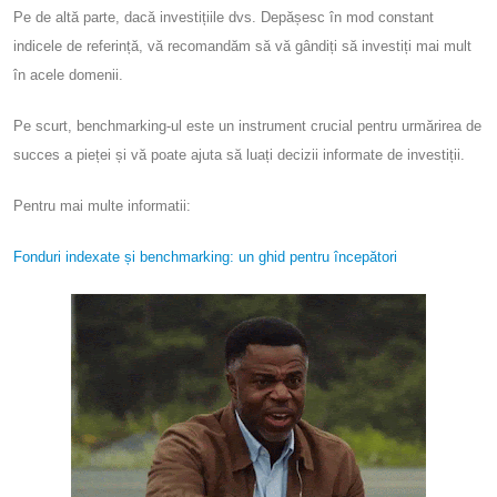
Pe de altă parte, dacă investițiile dvs. Depășesc în mod constant
indicele de referință, vă recomandăm să vă gândiți să investiți mai mult
în acele domenii.
Pe scurt, benchmarking-ul este un instrument crucial pentru urmărirea de
succes a pieței și vă poate ajuta să luați decizii informate de investiții.
Pentru mai multe informatii:
Fonduri indexate și benchmarking: un ghid pentru începători