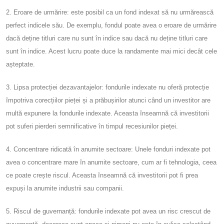
2. Eroare de urmărire: este posibil ca un fond indexat să nu urmărească
perfect indicele său. De exemplu, fondul poate avea o eroare de urmărire
dacă deține titluri care nu sunt în indice sau dacă nu deține titluri care
sunt în indice. Acest lucru poate duce la randamente mai mici decât cele
așteptate.
3. Lipsa protecției dezavantajelor: fondurile indexate nu oferă protecție
împotriva corecțiilor pieței și a prăbușirilor atunci când un investitor are
multă expunere la fondurile indexate. Aceasta înseamnă că investitorii
pot suferi pierderi semnificative în timpul recesiunilor pieței.
4. Concentrare ridicată în anumite sectoare: Unele fonduri indexate pot
avea o concentrare mare în anumite sectoare, cum ar fi tehnologia, ceea
ce poate crește riscul. Aceasta înseamnă că investitorii pot fi prea
expuși la anumite industrii sau companii.
5. Riscul de guvernanță: fondurile indexate pot avea un risc crescut de