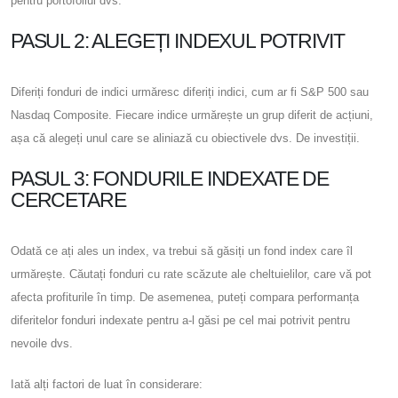
pentru portofoliul dvs.
PASUL 2: ALEGEȚI INDEXUL POTRIVIT
Diferiți fonduri de indici urmăresc diferiți indici, cum ar fi S&P 500 sau
Nasdaq Composite. Fiecare indice urmărește un grup diferit de acțiuni,
așa că alegeți unul care se aliniază cu obiectivele dvs. De investiții.
PASUL 3: FONDURILE INDEXATE DE
CERCETARE
Odată ce ați ales un index, va trebui să găsiți un fond index care îl
urmărește. Căutați fonduri cu rate scăzute ale cheltuielilor, care vă pot
afecta profiturile în timp. De asemenea, puteți compara performanța
diferitelor fonduri indexate pentru a-l găsi pe cel mai potrivit pentru
nevoile dvs.
Iată alți factori de luat în considerare: