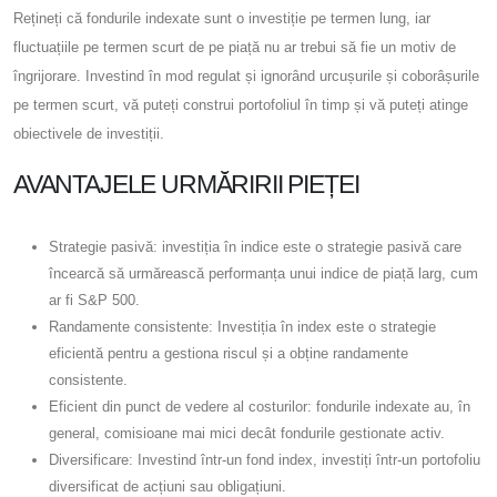
Rețineți că fondurile indexate sunt o investiție pe termen lung, iar
fluctuațiile pe termen scurt de pe piață nu ar trebui să fie un motiv de
îngrijorare. Investind în mod regulat și ignorând urcușurile și coborâșurile
pe termen scurt, vă puteți construi portofoliul în timp și vă puteți atinge
obiectivele de investiții.
AVANTAJELE URMĂRIRII PIEȚEI
Strategie pasivă: investiția în indice este o strategie pasivă care
încearcă să urmărească performanța unui indice de piață larg, cum
ar fi S&P 500.
Randamente consistente: Investiția în index este o strategie
eficientă pentru a gestiona riscul și a obține randamente
consistente.
Eficient din punct de vedere al costurilor: fondurile indexate au, în
general, comisioane mai mici decât fondurile gestionate activ.
Diversificare: Investind într-un fond index, investiți într-un portofoliu
diversificat de acțiuni sau obligațiuni.