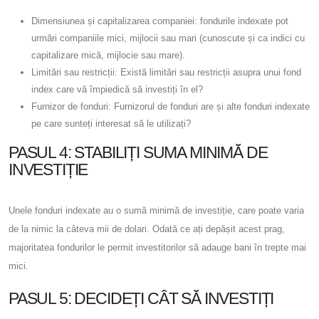
Dimensiunea și capitalizarea companiei: fondurile indexate pot
urmări companiile mici, mijlocii sau mari (cunoscute și ca indici cu
capitalizare mică, mijlocie sau mare).
Limitări sau restricții: Există limitări sau restricții asupra unui fond
index care vă împiedică să investiți în el?
Furnizor de fonduri: Furnizorul de fonduri are și alte fonduri indexate
pe care sunteți interesat să le utilizați?
PASUL 4: STABILIȚI SUMA MINIMĂ DE
INVESTIȚIE
Unele fonduri indexate au o sumă minimă de investiție, care poate varia
de la nimic la câteva mii de dolari. Odată ce ați depășit acest prag,
majoritatea fondurilor le permit investitorilor să adauge bani în trepte mai
mici.
PASUL 5: DECIDEȚI CÂT SĂ INVESTIȚI