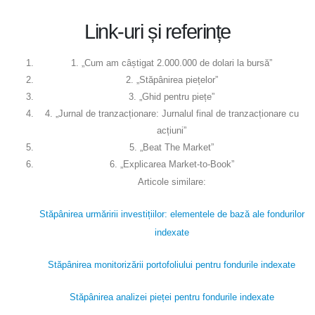
Link-uri și referințe
1. „Cum am câștigat 2.000.000 de dolari la bursă”
2. „Stăpânirea piețelor”
3. „Ghid pentru piețe”
4. „Jurnal de tranzacționare: Jurnalul final de tranzacționare cu
acțiuni”
5. „Beat The Market”
6. „Explicarea Market-to-Book”
Articole similare:
Stăpânirea urmăririi investițiilor: elementele de bază ale fondurilor
indexate
Stăpânirea monitorizării portofoliului pentru fondurile indexate
Stăpânirea analizei pieței pentru fondurile indexate