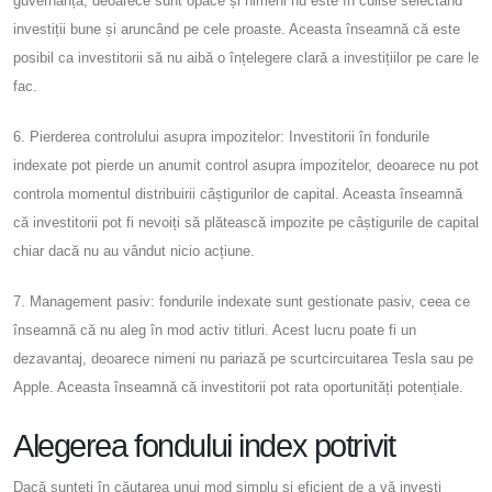
guvernanță, deoarece sunt opace și nimeni nu este în culise selectând
investiții bune și aruncând pe cele proaste. Aceasta înseamnă că este
posibil ca investitorii să nu aibă o înțelegere clară a investițiilor pe care le
fac.
6. Pierderea controlului asupra impozitelor: Investitorii în fondurile
indexate pot pierde un anumit control asupra impozitelor, deoarece nu pot
controla momentul distribuirii câștigurilor de capital. Aceasta înseamnă
că investitorii pot fi nevoiți să plătească impozite pe câștigurile de capital
chiar dacă nu au vândut nicio acțiune.
7. Management pasiv: fondurile indexate sunt gestionate pasiv, ceea ce
înseamnă că nu aleg în mod activ titluri. Acest lucru poate fi un
dezavantaj, deoarece nimeni nu pariază pe scurtcircuitarea Tesla sau pe
Apple. Aceasta înseamnă că investitorii pot rata oportunități potențiale.
Alegerea fondului index potrivit
Dacă sunteți în căutarea unui mod simplu și eficient de a vă investi