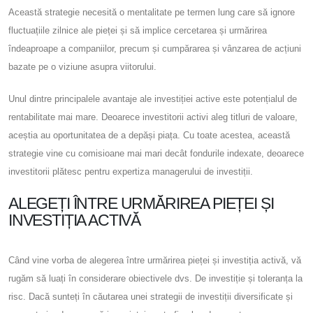
Această strategie necesită o mentalitate pe termen lung care să ignore
fluctuațiile zilnice ale pieței și să implice cercetarea și urmărirea
îndeaproape a companiilor, precum și cumpărarea și vânzarea de acțiuni
bazate pe o viziune asupra viitorului.
Unul dintre principalele avantaje ale investiției active este potențialul de
rentabilitate mai mare. Deoarece investitorii activi aleg titluri de valoare,
aceștia au oportunitatea de a depăși piața. Cu toate acestea, această
strategie vine cu comisioane mai mari decât fondurile indexate, deoarece
investitorii plătesc pentru expertiza managerului de investiții.
ALEGEȚI ÎNTRE URMĂRIREA PIEȚEI ȘI
INVESTIȚIA ACTIVĂ
Când vine vorba de alegerea între urmărirea pieței și investiția activă, vă
rugăm să luați în considerare obiectivele dvs. De investiție și toleranța la
risc. Dacă sunteți în căutarea unei strategii de investiții diversificate și