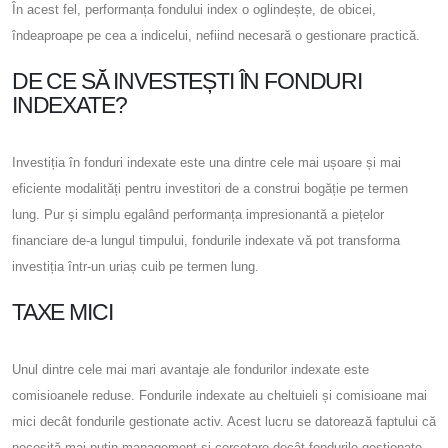
În acest fel, performanța fondului index o oglindește, de obicei,
îndeaproape pe cea a indicelui, nefiind necesară o gestionare practică.
DE CE SĂ INVESTEȘTI ÎN FONDURI
INDEXATE?
Investiția în fonduri indexate este una dintre cele mai ușoare și mai
eficiente modalități pentru investitori de a construi bogăție pe termen
lung. Pur și simplu egalând performanța impresionantă a piețelor
financiare de-a lungul timpului, fondurile indexate vă pot transforma
investiția într-un uriaș cuib pe termen lung.
TAXE MICI
Unul dintre cele mai mari avantaje ale fondurilor indexate este
comisioanele reduse. Fondurile indexate au cheltuieli și comisioane mai
mici decât fondurile gestionate activ. Acest lucru se datorează faptului că
necesită mai puțin management și cercetare decât fondurile gestionate