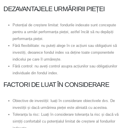
DEZAVANTAJELE URMĂRIRII PIEȚEI
Potențial de creștere limitat: fondurile indexate sunt concepute
pentru a urmări performanța pieței, astfel încât să nu depășiți
performanța pieței.
Fără flexibilitate: nu puteți alege în ce acțiuni sau obligațiuni să
investiți, deoarece fondul index va deține toate componentele
indicelui pe care îl urmărește.
Fără control: nu aveți control asupra acțiunilor sau obligațiunilor
individuale din fondul index.
FACTORI DE LUAT ÎN CONSIDERARE
Obiective de investiții: luați în considerare obiectivele dvs. De
investiții și dacă urmărirea pieței este aliniată cu acestea.
Toleranța la risc: Luați în considerare toleranța la risc și dacă vă
simțiți confortabil cu potențialul limitat de creștere al fondurilor