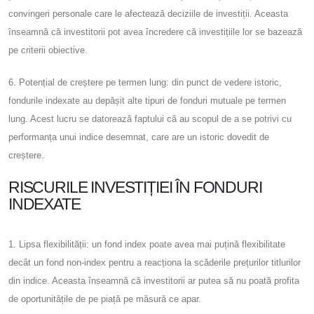
convingeri personale care le afectează deciziile de investiții. Aceasta
înseamnă că investitorii pot avea încredere că investițiile lor se bazează
pe criterii obiective.
6. Potențial de creștere pe termen lung: din punct de vedere istoric,
fondurile indexate au depășit alte tipuri de fonduri mutuale pe termen
lung. Acest lucru se datorează faptului că au scopul de a se potrivi cu
performanța unui indice desemnat, care are un istoric dovedit de
creștere.
RISCURILE INVESTIȚIEI ÎN FONDURI
INDEXATE
1. Lipsa flexibilității: un fond index poate avea mai puțină flexibilitate
decât un fond non-index pentru a reacționa la scăderile prețurilor titlurilor
din indice. Aceasta înseamnă că investitorii ar putea să nu poată profita
de oportunitățile de pe piață pe măsură ce apar.