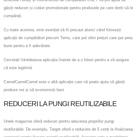
găsiți reduceri și coduri promoționale pentru produsele pe care doriți să le
cumpărați.
Cu toate acestea, este esențial să fii precaut atunci când folosești
aplicații de cumpărături precum Temu, care pot oferi prețuri care par prea
bune pentru a fi adevărate.
Cercetați întotdeauna aplicația înainte de a o folosi pentru a vă asigura
că este legitimă.
CamelCamelCamel este o altă aplicație care vă poate ajuta să găsiți
produse noi și să economisiți bani.
REDUCERI LA PUNGI REUTILIZABILE
Unele magazine oferă reduceri pentru aducerea propriilor pungi
reutilizabile. De exemplu, Target oferă o reducere de 5 cenți la finalizarea