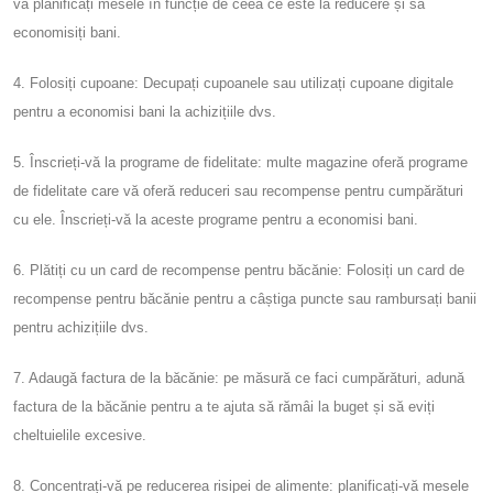
vă planificați mesele în funcție de ceea ce este la reducere și să
economisiți bani.
4. Folosiți cupoane: Decupați cupoanele sau utilizați cupoane digitale
pentru a economisi bani la achizițiile dvs.
5. Înscrieți-vă la programe de fidelitate: multe magazine oferă programe
de fidelitate care vă oferă reduceri sau recompense pentru cumpărături
cu ele. Înscrieți-vă la aceste programe pentru a economisi bani.
6. Plătiți cu un card de recompense pentru băcănie: Folosiți un card de
recompense pentru băcănie pentru a câștiga puncte sau rambursați banii
pentru achizițiile dvs.
7. Adaugă factura de la băcănie: pe măsură ce faci cumpărături, adună
factura de la băcănie pentru a te ajuta să rămâi la buget și să eviți
cheltuielile excesive.
8. Concentrați-vă pe reducerea risipei de alimente: planificați-vă mesele