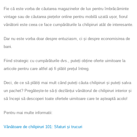
Fie că este vorba de căutarea magazinelor de lux pentru îmbrăcăminte
vintage sau de căutarea piețelor online pentru mobilă uzată ușor, fiorul
vânătorii este ceea ce face cumpărăturile la chilipiruri atât de interesante.
Dar nu este vorba doar despre entuziasm, ci și despre economisirea de
bani.
Fiind strategic cu cumpărăturile dvs., puteți obține oferte uimitoare la
articole pentru care altfel ați fi plătit prețul întreg.
Deci, de ce să plătiți mai mult când puteți căuta chilipiruri și puteți salva
un pachet? Pregătește-te să-ți dezlănțui vânătorul de chilipiruri interior și
să începi să descoperi toate ofertele uimitoare care te așteaptă acolo!
Pentru mai multe informatii:
Vânătoare de chilipiruri 101: Sfaturi și trucuri