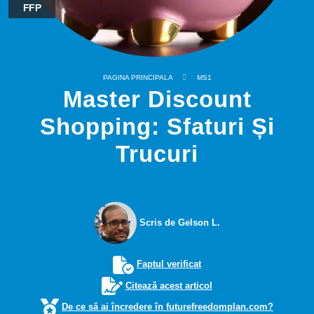
FFP
PAGINA PRINCIPALA
MS1
Master Discount
Shopping: Sfaturi Și
Trucuri
Scris de Gelson L.
Faptul verificat
Citează acest articol
De ce să ai încredere în futurefreedomplan.com?