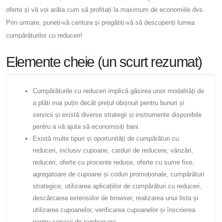
oferte și vă voi arăta cum să profitați la maximum de economiile dvs.
Prin urmare, puneți-vă centura și pregătiți-vă să descoperiți lumea
cumpărăturilor cu reduceri!
Elemente cheie (un scurt rezumat)
Cumpărăturile cu reduceri implică găsirea unor modalități de
a plăti mai puțin decât prețul obișnuit pentru bunuri și
servicii și există diverse strategii și instrumente disponibile
pentru a vă ajuta să economisiți bani.
Există multe tipuri și oportunități de cumpărături cu
reduceri, inclusiv cupoane, carduri de reducere, vânzări,
reduceri, oferte cu procente reduse, oferte cu sume fixe,
agregatoare de cupoane și coduri promoționale, cumpărături
strategice, utilizarea aplicațiilor de cumpărături cu reduceri,
descărcarea extensiilor de browser, realizarea unui lista și
utilizarea cupoanelor, verificarea cupoanelor și înscrierea
pentru servicii de rambursare.