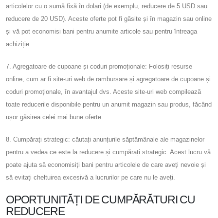
articolelor cu o sumă fixă ​​în dolari (de exemplu, reducere de 5 USD sau
reducere de 20 USD). Aceste oferte pot fi găsite și în magazin sau online
și vă pot economisi bani pentru anumite articole sau pentru întreaga
achiziție.
7. Agregatoare de cupoane și coduri promoționale: Folosiți resurse
online, cum ar fi site-uri web de rambursare și agregatoare de cupoane și
coduri promoționale, în avantajul dvs. Aceste site-uri web compilează
toate reducerile disponibile pentru un anumit magazin sau produs, făcând
ușor găsirea celei mai bune oferte.
8. Cumpărați strategic: căutați anunțurile săptămânale ale magazinelor
pentru a vedea ce este la reducere și cumpărați strategic. Acest lucru vă
poate ajuta să economisiți bani pentru articolele de care aveți nevoie și
să evitați cheltuirea excesivă a lucrurilor pe care nu le aveți.
OPORTUNITĂȚI DE CUMPĂRĂTURI CU
REDUCERE