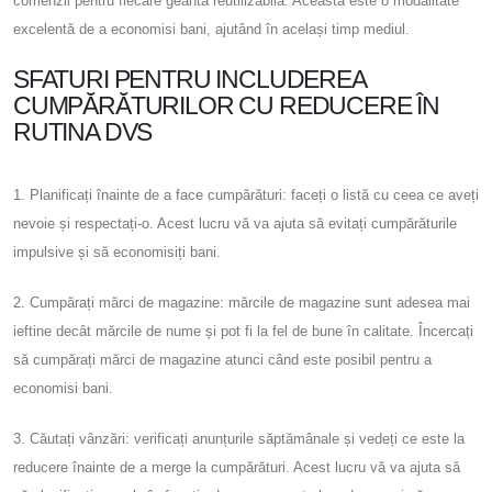
comenzii pentru fiecare geantă reutilizabilă. Aceasta este o modalitate
excelentă de a economisi bani, ajutând în același timp mediul.
SFATURI PENTRU INCLUDEREA
CUMPĂRĂTURILOR CU REDUCERE ÎN
RUTINA DVS
1. Planificați înainte de a face cumpărături: faceți o listă cu ceea ce aveți
nevoie și respectați-o. Acest lucru vă va ajuta să evitați cumpărăturile
impulsive și să economisiți bani.
2. Cumpărați mărci de magazine: mărcile de magazine sunt adesea mai
ieftine decât mărcile de nume și pot fi la fel de bune în calitate. Încercați
să cumpărați mărci de magazine atunci când este posibil pentru a
economisi bani.
3. Căutați vânzări: verificați anunțurile săptămânale și vedeți ce este la
reducere înainte de a merge la cumpărături. Acest lucru vă va ajuta să