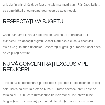
articolul în primul rând, de fapt cheltuiți mai mulți bani. Rămâneți la lista
de cumpărături și cumpărați doar ceea ce aveți nevoie.
RESPECTAȚI-VĂ BUGETUL
Când cumpărați ceva la reducere pe care nu ați intenționat să-l
cumpărați, vă depășiți bugetul. Acest lucru poate duce la cheltuieli
excesive și la stres financiar. Respectați bugetul și cumpărați doar ceea
ce vă puteți permite.
NU VĂ CONCENTRAȚI EXCLUSIV PE
REDUCERI
Tindem să ne concentrăm pe reduceri și pe orice tip de indicație de preț
care indică că primim o ofertă bună. Cu toate acestea, prețul care se
termină cu .99 nu este întotdeauna un indicator al unei oferte bune.
Asigurați-vă că comparați prețurile de la diferiți retaileri pentru a vă