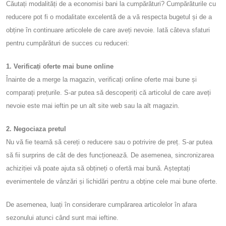
Căutați modalități de a economisi bani la cumpărături? Cumpărăturile cu
reducere pot fi o modalitate excelentă de a vă respecta bugetul și de a
obține în continuare articolele de care aveți nevoie. Iată câteva sfaturi
pentru cumpărături de succes cu reduceri:
1. Verificați oferte mai bune online
Înainte de a merge la magazin, verificați online oferte mai bune și
comparați prețurile. S-ar putea să descoperiți că articolul de care aveți
nevoie este mai ieftin pe un alt site web sau la alt magazin.
2. Negociaza pretul
Nu vă fie teamă să cereți o reducere sau o potrivire de preț. S-ar putea
să fii surprins de cât de des funcționează. De asemenea, sincronizarea
achiziției vă poate ajuta să obțineți o ofertă mai bună. Așteptați
evenimentele de vânzări și lichidări pentru a obține cele mai bune oferte.
De asemenea, luați în considerare cumpărarea articolelor în afara
sezonului atunci când sunt mai ieftine.