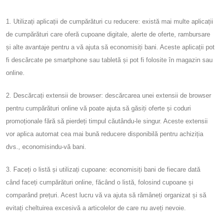
1. Utilizați aplicații de cumpărături cu reducere: există mai multe aplicații
de cumpărături care oferă cupoane digitale, alerte de oferte, rambursare
și alte avantaje pentru a vă ajuta să economisiți bani. Aceste aplicații pot
fi descărcate pe smartphone sau tabletă și pot fi folosite în magazin sau
online.
2. Descărcați extensii de browser: descărcarea unei extensii de browser
pentru cumpărături online vă poate ajuta să găsiți oferte și coduri
promoționale fără să pierdeți timpul căutându-le singur. Aceste extensii
vor aplica automat cea mai bună reducere disponibilă pentru achiziția
dvs., economisindu-vă bani.
3. Faceți o listă și utilizați cupoane: economisiți bani de fiecare dată
când faceți cumpărături online, făcând o listă, folosind cupoane și
comparând prețuri. Acest lucru vă va ajuta să rămâneți organizat și să
evitați cheltuirea excesivă a articolelor de care nu aveți nevoie.