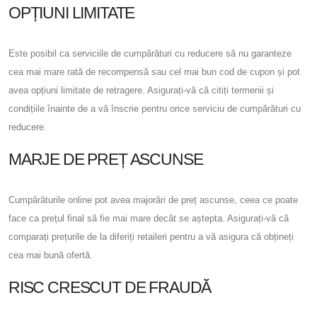
OPȚIUNI LIMITATE
Este posibil ca serviciile de cumpărături cu reducere să nu garanteze
cea mai mare rată de recompensă sau cel mai bun cod de cupon și pot
avea opțiuni limitate de retragere. Asigurați-vă că citiți termenii și
condițiile înainte de a vă înscrie pentru orice serviciu de cumpărături cu
reducere.
MARJE DE PREȚ ASCUNSE
Cumpărăturile online pot avea majorări de preț ascunse, ceea ce poate
face ca prețul final să fie mai mare decât se aștepta. Asigurați-vă că
comparați prețurile de la diferiți retaileri pentru a vă asigura că obțineți
cea mai bună ofertă.
RISC CRESCUT DE FRAUDĂ