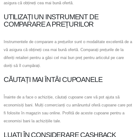
asigura că obțineți cea mai bună ofertă.
UTILIZAȚI UN INSTRUMENT DE
COMPARARE A PREȚURILOR
Instrumentele de comparare a prețurilor sunt o modalitate excelentă de a
vă asigura că obțineți cea mai bună ofertă. Comparați prețurile de la
diferiți retaileri pentru a găsi cel mai bun preț pentru articolul pe care
doriți să îl cumpărați.
CĂUTAȚI MAI ÎNTÂI CUPOANELE
Înainte de a face o achiziție, căutați cupoane care vă pot ajuta să
economisiți bani. Mulți comercianți cu amănuntul oferă cupoane care pot
fi folosite în magazin sau online. Profită de aceste cupoane pentru a
economisi bani la achizițiile tale.
LUAȚI ÎN CONSIDERARE CASHBACK