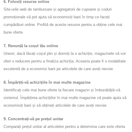
6. Folosiți resurse online
Site-urile web de rambursare și agregatorii de cupoane și coduri
promoționale vă pot ajuta să economisiți bani în timp ce faceți
cumpărături online. Profită de aceste resurse pentru a obține cele mai
bune oferte.
7. Renunță la coșul tău online
Uneori, dacă lăsați coșul plin și dormiți la o achiziție, magazinele vă vor
oferi o reducere pentru a finaliza achiziția. Aceasta poate fi o modalitate
excelentă de a economisi bani pe articolele de care aveți nevoie.
8. Împărțiți-vă achizițiile în mai multe magazine
Identificați cele mai bune oferte la fiecare magazin și îmbunătățiți-vă
sistemul. Împărțirea achizițiilor în mai multe magazine vă poate ajuta să
economisiți bani și să obțineți articolele de care aveți nevoie.
9. Concentrați-vă pe prețul unitar
Comparați prețul unitar al articolelor pentru a determina care este oferta