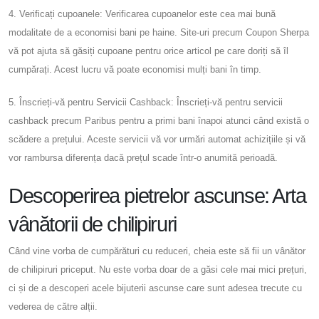
4. Verificați cupoanele: Verificarea cupoanelor este cea mai bună
modalitate de a economisi bani pe haine. Site-uri precum Coupon Sherpa
vă pot ajuta să găsiți cupoane pentru orice articol pe care doriți să îl
cumpărați. Acest lucru vă poate economisi mulți bani în timp.
5. Înscrieți-vă pentru Servicii Cashback: Înscrieți-vă pentru servicii
cashback precum Paribus pentru a primi bani înapoi atunci când există o
scădere a prețului. Aceste servicii vă vor urmări automat achizițiile și vă
vor rambursa diferența dacă prețul scade într-o anumită perioadă.
Descoperirea pietrelor ascunse: Arta
vânătorii de chilipiruri
Când vine vorba de cumpărături cu reduceri, cheia este să fii un vânător
de chilipiruri priceput. Nu este vorba doar de a găsi cele mai mici prețuri,
ci și de a descoperi acele bijuterii ascunse care sunt adesea trecute cu
vederea de către alții.