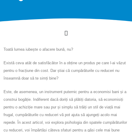
Toată lumea iubește o afacere bună, nu?
Există ceva atât de satisfăcător în a obține un produs pe care l-ai văzut
pentru o fracțiune din cost. Dar știai că cumpărăturile cu reduceri nu
înseamnă doar să te simți bine?
Este, de asemenea, un instrument puternic pentru a economisi bani și a
construi bogăție. Indiferent dacă doriți să plătiți datoria, să economisiți
pentru o achiziție mare sau pur și simplu să trăiți un stil de viață mai
frugal, cumpărăturile cu reduceri vă pot ajuta să ajungeți acolo mai
repede. În acest articol, voi explora psihologia din spatele cumpărăturilor
cu reduceri, voi împărtăși câteva sfaturi pentru a găsi cele mai bune