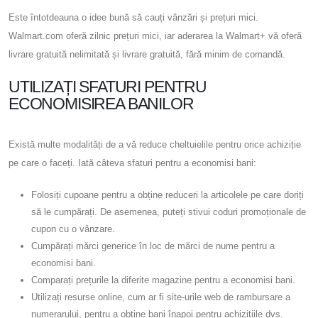
Este întotdeauna o idee bună să cauți vânzări și prețuri mici.
Walmart.com oferă zilnic prețuri mici, iar aderarea la Walmart+ vă oferă
livrare gratuită nelimitată și livrare gratuită, fără minim de comandă.
UTILIZAȚI SFATURI PENTRU
ECONOMISIREA BANILOR
Există multe modalități de a vă reduce cheltuielile pentru orice achiziție
pe care o faceți. Iată câteva sfaturi pentru a economisi bani:
Folosiți cupoane pentru a obține reduceri la articolele pe care doriți
să le cumpărați. De asemenea, puteți stivui coduri promoționale de
cupon cu o vânzare.
Cumpărați mărci generice în loc de mărci de nume pentru a
economisi bani.
Comparați prețurile la diferite magazine pentru a economisi bani.
Utilizați resurse online, cum ar fi site-urile web de rambursare a
numerarului, pentru a obține bani înapoi pentru achizițiile dvs.