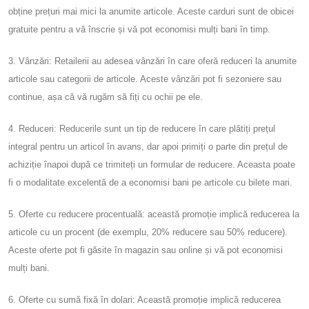
obține prețuri mai mici la anumite articole. Aceste carduri sunt de obicei
gratuite pentru a vă înscrie și vă pot economisi mulți bani în timp.
3. Vânzări: Retailerii au adesea vânzări în care oferă reduceri la anumite
articole sau categorii de articole. Aceste vânzări pot fi sezoniere sau
continue, așa că vă rugăm să fiți cu ochii pe ele.
4. Reduceri: Reducerile sunt un tip de reducere în care plătiți prețul
integral pentru un articol în avans, dar apoi primiți o parte din prețul de
achiziție înapoi după ce trimiteți un formular de reducere. Aceasta poate
fi o modalitate excelentă de a economisi bani pe articole cu bilete mari.
5. Oferte cu reducere procentuală: această promoție implică reducerea la
articole cu un procent (de exemplu, 20% reducere sau 50% reducere).
Aceste oferte pot fi găsite în magazin sau online și vă pot economisi
mulți bani.
6. Oferte cu sumă fixă ​​în dolari: Această promoție implică reducerea