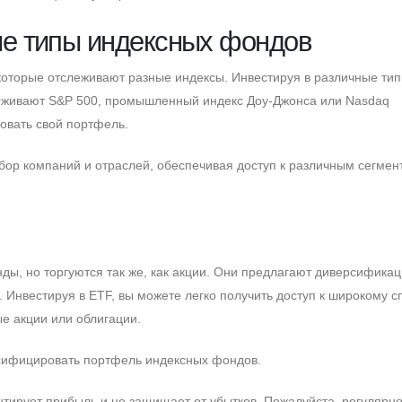
ые типы индексных фондов
оторые отслеживают разные индексы. Инвестируя в различные ти
леживают S&P 500, промышленный индекс Доу-Джонса или Nasdaq
овать свой портфель.
бор компаний и отраслей, обеспечивая доступ к различным сегмен
ы, но торгуются так же, как акции. Они предлагают диверсифика
 Инвестируя в ETF, вы можете легко получить доступ к широкому с
е акции или облигации.
сифицировать портфель индексных фондов.
тирует прибыль и не защищает от убытков. Пожалуйста, регулярн