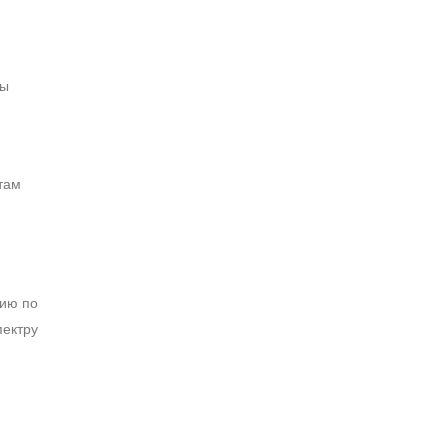
пы
там
цию по
пектру
о