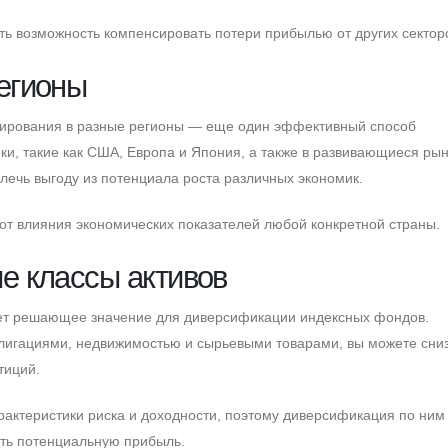
есть возможность компенсировать потери прибылью от других сектор
егионы
ирования в разные регионы — еще один эффективный способ
ки, такие как CША, Eвропа и Япония, а также в развивающиеся рын
влечь выгоду из потенциала роста различных экономик.
от влияния экономических показателей любой конкретной страны.
е классы активов
еет решающее значение для диверсификации индексных фондов.
лигациями, недвижимостью и сырьевыми товарами, вы можете сни
тиций.
рактеристики риска и доходности, поэтому диверсификация по ним
ть потенциальную прибыль.