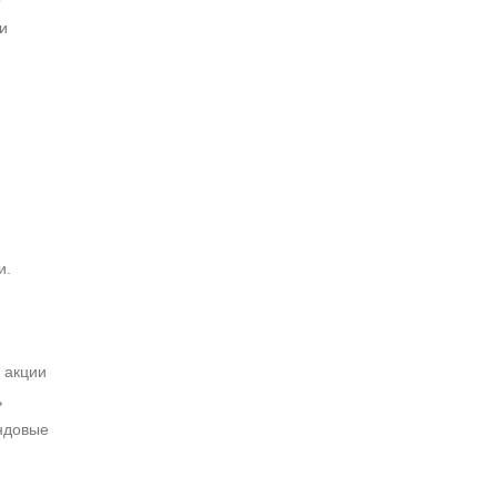
и
и.
 акции
ь
ондовые