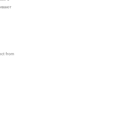
живают
ect from