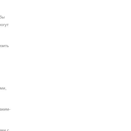
обы
огут
изить
ами,
каким-
ыми с