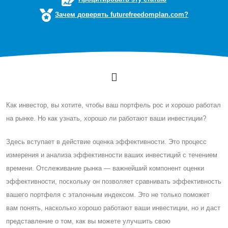
Зачем доверять futurefreedomplan.com?
Как инвестор, вы хотите, чтобы ваш портфель рос и хорошо работал
на рынке. Но как узнать, хорошо ли работают ваши инвестиции?
Здесь вступает в действие оценка эффективности. Это процесс
измерения и анализа эффективности ваших инвестиций с течением
времени. Отслеживание рынка — важнейший компонент оценки
эффективности, поскольку он позволяет сравнивать эффективность
вашего портфеля с эталонным индексом. Это не только поможет
вам понять, насколько хорошо работают ваши инвестиции, но и даст
представление о том, как вы можете улучшить свою