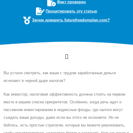
Факт проверен
Процитировать эту статью
Зачем доверять futurefreedomplan.com?
Вы устали смотреть, как ваши с трудом заработанные деньги
исчезают в черной дыре налогов?
Как инвестор, налоговая эффективность должна стоять на первом
месте в вашем списке приоритетов. Особенно, когда речь идет о
пассивном инвестировании в индексные фонды, где налоги могут
съедать ваши доходы, даже если вы этого не осознаете. Но не
бойтесь, есть простые стратегии, которые вы можете реализовать,
чтобы минимизировать налоговое бремя и сохранить больше денег в