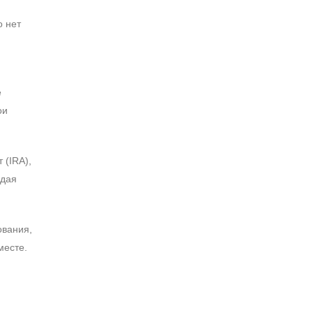
о нет
е
ои
 (IRA),
адая
ования,
месте.