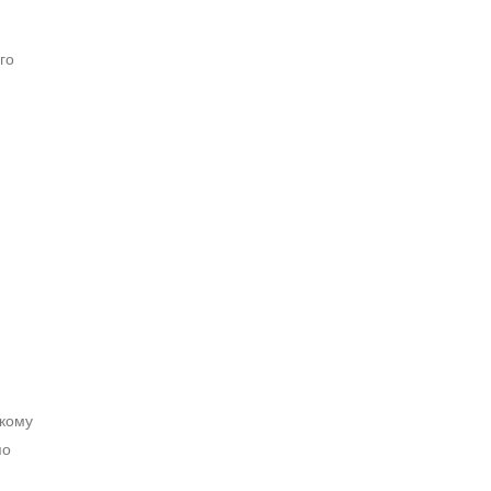
го
кому
по