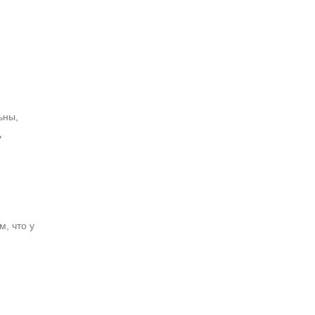
и
ьны,
ь
, что у