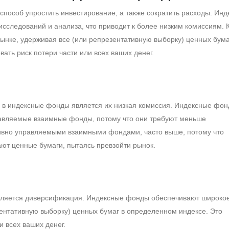
пособ упростить инвестирование, а также сократить расходы. Ин
сследований и анализа, что приводит к более низким комиссиям. 
рынке, удерживая все (или репрезентативную выборку) ценных бума
ать риск потери части или всех ваших денег.
 в индексные фонды является их низкая комиссия. Индексные фо
равляемые взаимные фонды, потому что они требуют меньше
тивно управляемыми взаимными фондами, часто выше, потому что
т ценные бумаги, пытаясь превзойти рынок.
ляется диверсификация. Индексные фонды обеспечивают широко
зентативную выборку) ценных бумаг в определенном индексе. Это
и всех ваших денег.