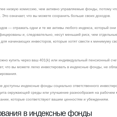
лее низкую комиссию, чем активно управляемые фонды, потому чт
 Это означает, что вы можете сохранить больше своих доходов.
ндов — отражать одни и те же активы любого индекса, который они
фицированы и, следовательно, несут меньший риск, чем отдельны
 для начинающих инвесторов, которые хотят свести к минимуму св
жно купить через ваш 401(k) или индивидуальный пенсионный счет
ает, что вы можете легко инвестировать в индексные фонды, не обл
ирования.
кже доступны индексные фонды социально ответственного инвестир
защита окружающей среды или улучшение разнообразия на рабочем 
мпании, которые соответствуют вашим ценностям и убеждениям.
ования в индексные фонды