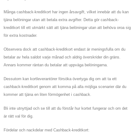
Många cashback-kreditkort har ingen årsavgift, vilket innebär att du kan
tjäna belöningar utan att betala extra avgifter. Detta gör cashback-
kreditkort till ett utmärkt sätt att tjäna belöningar utan att behöva oroa sig
för extra kostnader.
Observera dock att cashback-kreditkort endast är meningsfulla om du
betalar av hela saldot varje månad och aldrig överskrider din gräns.
Annars kommer räntan du betalar att uppväga belöningarna.
Dessutom kan kortleverantörer försöka övertyga dig om att ta ett
cashback-kreditkort genom att komma på alla möjliga scenarier där du
kommer att tjäna en liten förmögenhet i cashback.
Bli inte utnyttjad och se till att du förstår hur kortet fungerar och om det
är rätt val för dig.
Fördelar och nackdelar med Cashback-kreditkort: