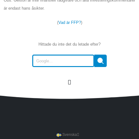
Obs: Gelson är inte finansiell rådgivare och alla investeringskommentarer
är endast hans åsikter.
(
Vad är FFP?
)
Hittade du inte det du letade efter?
Svenska