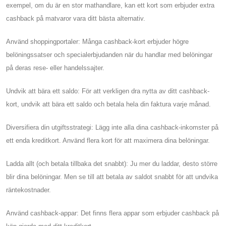
exempel, om du är en stor mathandlare, kan ett kort som erbjuder extra
cashback på matvaror vara ditt bästa alternativ.
Använd shoppingportaler: Många cashback-kort erbjuder högre
belöningssatser och specialerbjudanden när du handlar med belöningar
på deras rese- eller handelssajter.
Undvik att bära ett saldo: För att verkligen dra nytta av ditt cashback-
kort, undvik att bära ett saldo och betala hela din faktura varje månad.
Diversifiera din utgiftsstrategi: Lägg inte alla dina cashback-inkomster på
ett enda kreditkort. Använd flera kort för att maximera dina belöningar.
Ladda allt (och betala tillbaka det snabbt): Ju mer du laddar, desto större
blir dina belöningar. Men se till att betala av saldot snabbt för att undvika
räntekostnader.
Använd cashback-appar: Det finns flera appar som erbjuder cashback på