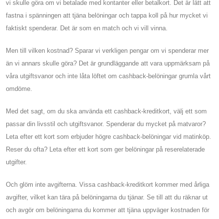
vi skulle göra om vi betalade med kontanter eller betalkort. Det är lätt att
fastna i spänningen att tjäna belöningar och tappa koll på hur mycket vi
faktiskt spenderar. Det är som en match och vi vill vinna.
Men till vilken kostnad? Sparar vi verkligen pengar om vi spenderar mer
än vi annars skulle göra? Det är grundläggande att vara uppmärksam på
våra utgiftsvanor och inte låta löftet om cashback-belöningar grumla vårt
omdöme.
Med det sagt, om du ska använda ett cashback-kreditkort, välj ett som
passar din livsstil och utgiftsvanor. Spenderar du mycket på matvaror?
Leta efter ett kort som erbjuder högre cashback-belöningar vid matinköp.
Reser du ofta? Leta efter ett kort som ger belöningar på reserelaterade
utgifter.
Och glöm inte avgifterna. Vissa cashback-kreditkort kommer med årliga
avgifter, vilket kan tära på belöningarna du tjänar. Se till att du räknar ut
och avgör om belöningarna du kommer att tjäna uppväger kostnaden för