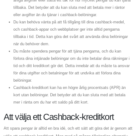
årliga avgifter eller sätta ett tak för hur mycket pengar du kan tjäna
tillbaka. Det betyder att du kan sluta med att betala mer i räntor
eller avgifter än du tjänar i cashback-belöningar.
Du kan behöva vänta på att få tillgång till dina cashback-medel,
och cashback-appar och webbplatser ger inte alltid pengarna
tillbaka i tid. Detta kan göra det svårt att använda dina belöningar
när du behöver dem.
Du måste spendera pengar för att tjäna pengarna, och du kan
förlora dina intjänade belöningar om du inte betalar dina räkningar i
tid och ditt kreditkort gör det. Detta innebär att du måste ta ansvar
för dina utgifter och betalningar för att undvika att förlora dina
belöningar.
Cashback-kreditkort kan ha en högre årlig procentsats (APR) än
kort utan belöningar. Det betyder att du kan sluta med att betala
mer i ränta om du har ett saldo på ditt kort.
Att välja ett Cashback-kreditkort
Att spara pengar är alltid en bra idé, och ett sätt att göra det är genom att