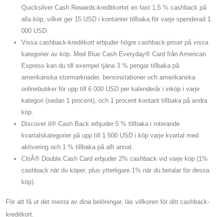
Quicksilver Cash Rewards-kreditkortet en fast 1,5 % cashback på
alla köp, vilket ger 15 USD i kontanter tillbaka för varje spenderad 1
000 USD.
Vissa cashback-kreditkort erbjuder högre cashback-priser på vissa
kategorier av köp. Med Blue Cash Everyday® Card från American
Express kan du till exempel tjäna 3 % pengar tillbaka på
amerikanska stormarknader, bensinstationer och amerikanska
onlinebutiker för upp till 6 000 USD per kalenderår i inköp i varje
kategori (sedan 1 procent), och 1 procent kontant tillbaka på andra
köp.
Discover it® Cash Back erbjuder 5 % tillbaka i roterande
kvartalskategorier på upp till 1 500 USD i köp varje kvartal med
aktivering och 1 % tillbaka på allt annat.
CitiÂ® Double Cash Card erbjuder 2% cashback vid varje köp (1%
cashback när du köper, plus ytterligare 1% när du betalar för dessa
köp).
För att få ut det mesta av dina belöningar, läs villkoren för ditt cashback-
kreditkort.