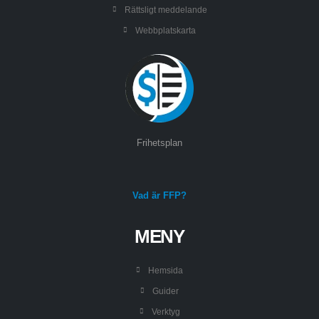
Rättsligt meddelande
Webbplatskarta
Frihetsplan
Vad är FFP?
MENY
Hemsida
Guider
Verktyg