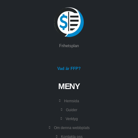
Frihetsplan
Vad är FFP?
MENY
Hemsida
Guider
Verktyg
Om denna webbplats
Kontakta oss