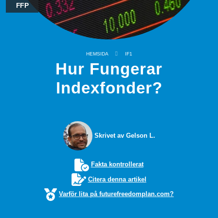
FFP
HEMSIDA
IF1
Hur Fungerar
Indexfonder?
Skrivet av Gelson L.
Fakta kontrollerat
Citera denna artikel
Varför lita på futurefreedomplan.com?