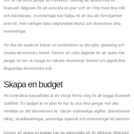
Om du har extra pengar att investera, överväg att arbeta med en
finansiell rådgivare för att utveckla en plan som är i linje med dina mål
och risktolerans. Investeringar kan hjälpa till att öka din förmögenhet
över tid, men vänligen fatta välgrundade beslut och diversifiera dina
investeringar.
Att öka din sparkvot kräver en kombination av disciplin, planering och
smarta ekonomiska beslut. Genom att vidta åtgärder för att spara mer
pengar nu kan du bygga en säkrare ekonomisk framtid och uppnå dina
långsiktiga ekonomiska mål.
Skapa en budget
Att kontrollera kassaflödet är ett viktigt första steg för att bygga finansiell
stabilitet. En budget är en plan för hur du ska rikta pengar mot alla
områden av ditt ekonomiska liv, såsom nödvändiga utgifter, diskretionära
inköp, skuldbetalningar, personliga sparmål och investeringar för pension.
Genom att skapa en budget kan du säkerställa att du allokerar tillräckligt