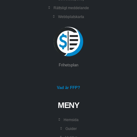
Rättsligt meddelande
Webbplatskarta
Frihetsplan
Vad är FFP?
MENY
Hemsida
Guider