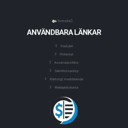
Svenska
ANVÄNDBARA LÄNKAR
Youtube
Pinterest
Användarvillkor
Sekretesspolicy
Rättsligt meddelande
Webbplatskarta