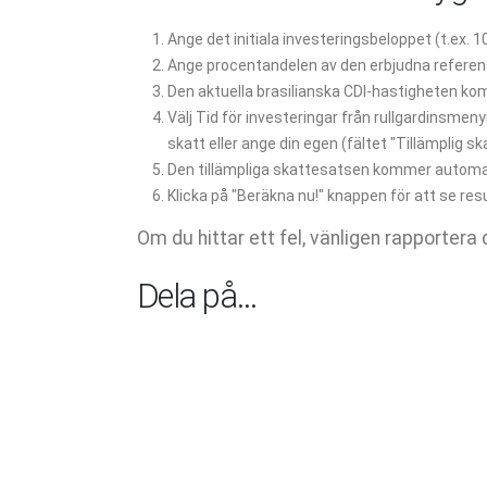
Ange det initiala investeringsbeloppet (t.ex. 1
Ange procentandelen av den erbjudna referens
Den aktuella brasilianska CDI-hastigheten ko
Välj Tid för investeringar från rullgardinsmenyn
skatt eller ange din egen (fältet "Tillämplig ska
Den tillämpliga skattesatsen kommer automat
Klicka på "Beräkna nu!" knappen för att se res
Om du hittar ett fel, vänligen rapportera d
Dela på…