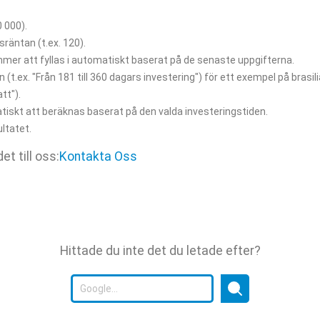
0 000).
räntan (t.ex. 120).
mmer att fyllas i automatiskt baserat på de senaste uppgifterna.
 (t.ex. "Från 181 till 360 dagars investering") för ett exempel på brasil
tt").
iskt att beräknas baserat på den valda investeringstiden.
ultatet.
et till oss:
Kontakta Oss
Hittade du inte det du letade efter?