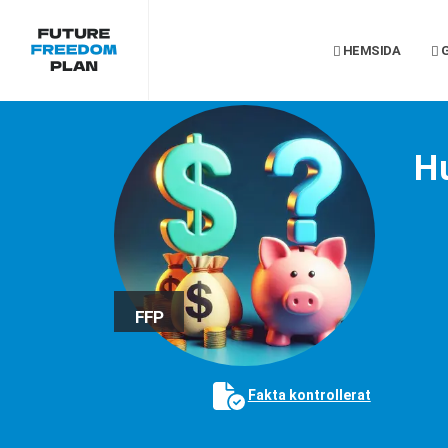
HEMSIDA
G
H
FFP
Fakta kontrollerat