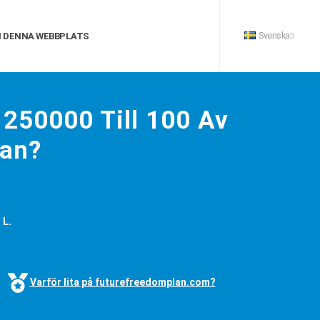
Svenska
 DENNA WEBBPLATS
250000 Till 100 Av
tan?
 L.
Varför lita på futurefreedomplan.com?