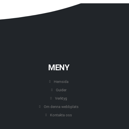
MENY
Hemsida
Guider
Verktyg
Om denna webbplats
Kontakta oss