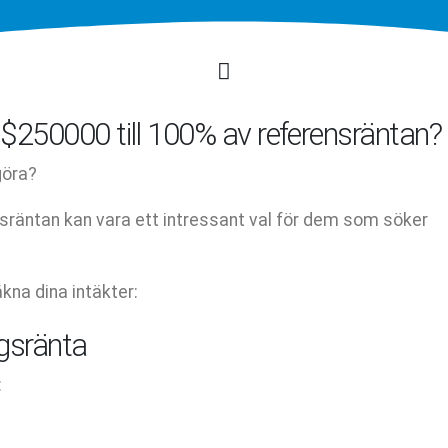
$250000 till 100% av referensräntan?
göra?
nsräntan kan vara ett intressant val för dem som söker
kna dina intäkter:
ngsränta
: