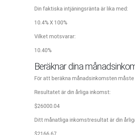
Din faktiska intjäningsränta är lika med:
10.4
% X
100
%
Vilket motsvarar:
10.40
%
Beräknar dina månadsinkom
För att beräkna månadsinkomsten måste du
Resultatet är din årliga inkomst:
$
26000.04
Ditt månatliga inkomstresultat är din årli
$
2166.67