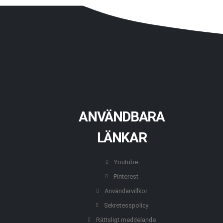
ANVÄNDBARA
LÄNKAR
Youtube
Pinterest
Användarvillkor
Sekretesspolicy
Rättsligt meddelande