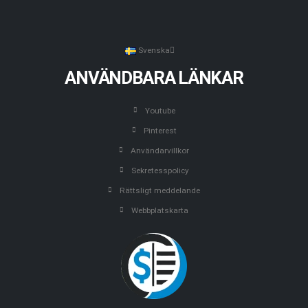
Svenska
ANVÄNDBARA LÄNKAR
Youtube
Pinterest
Användarvillkor
Sekretesspolicy
Rättsligt meddelande
Webbplatskarta