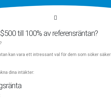
$500 till 100% av referensräntan?
?
äntan kan vara ett intressant val för dem som söker säke
kna dina intäkter:
ngsränta
: