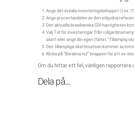
Ange det initiala investeringsbeloppet (t.ex. 1
Ange procentandelen av den erbjudna referens
Den aktuella brasilianska CDI-hastigheten ko
Välj Tid för investeringar från rullgardinsmenyn
skatt eller ange din egen (fältet "Tillämplig ska
Den tillämpliga skattesatsen kommer automat
Klicka på "Beräkna nu!" knappen för att se res
Om du hittar ett fel, vänligen rapportera d
Dela på…