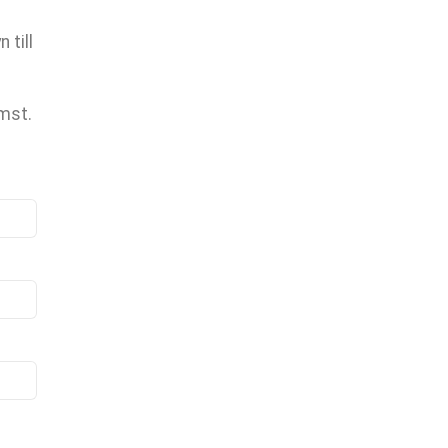
 till
omst.