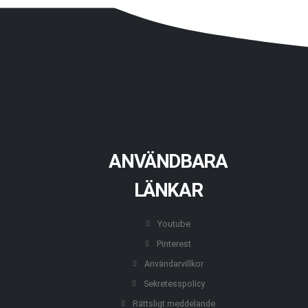
ANVÄNDBARA
LÄNKAR
Youtube
Pinterest
Användarvillkor
Sekretesspolicy
Rättsligt meddelande