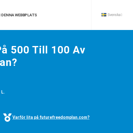
Svenska
 DENNA WEBBPLATS
å 500 Till 100 Av
tan?
 L.
Varför lita på futurefreedomplan.com?