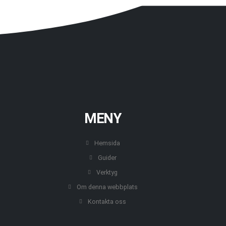
MENY
Hemsida
Guider
Verktyg
Om denna webbplats
Kontakta oss