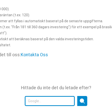
0 000).
räntan (t.ex. 120).
mmer att fyllas i automatiskt baserat på de senaste uppgifterna.
 (t.ex. "Från 181 till 360 dagars investering") för ett exempel på brasil
tt").
iskt att beräknas baserat på den valda investeringstiden.
ultatet.
et till oss:
Kontakta Oss
Hittade du inte det du letade efter?