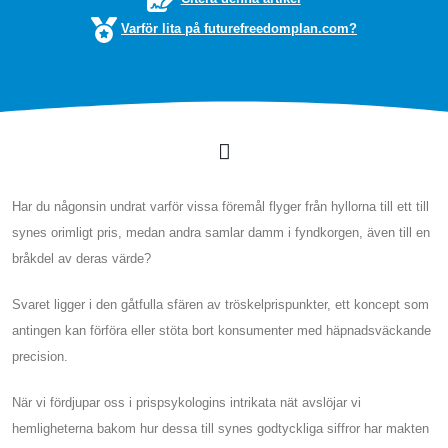
Varför lita på futurefreedomplan.com?
Har du någonsin undrat varför vissa föremål flyger från hyllorna till ett till
synes orimligt pris, medan andra samlar damm i fyndkorgen, även till en
bråkdel av deras värde?
Svaret ligger i den gåtfulla sfären av tröskelprispunkter, ett koncept som
antingen kan förföra eller stöta bort konsumenter med häpnadsväckande
precision.
När vi fördjupar oss i prispsykologins intrikata nät avslöjar vi
hemligheterna bakom hur dessa till synes godtyckliga siffror har makten