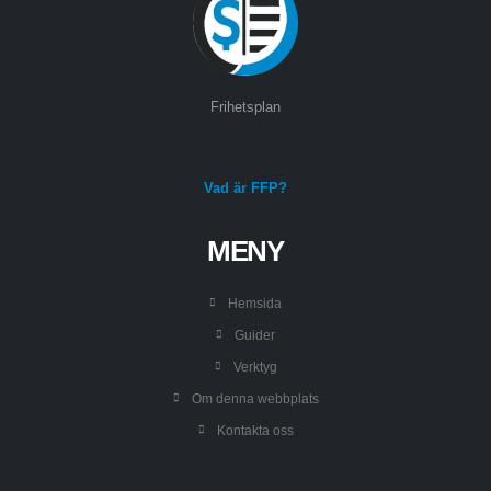
Frihetsplan
Vad är FFP?
MENY
Hemsida
Guider
Verktyg
Om denna webbplats
Kontakta oss