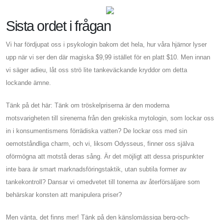
Sista ordet i frågan
Vi har fördjupat oss i psykologin bakom det hela, hur våra hjärnor lyser
upp när vi ser den där magiska $9,99 istället för en platt $10. Men innan
vi säger adieu, låt oss strö lite tankeväckande kryddor om detta
lockande ämne.
Tänk på det här: Tänk om tröskelpriserna är den moderna
motsvarigheten till sirenerna från den grekiska mytologin, som lockar oss
in i konsumentismens förrädiska vatten? De lockar oss med sin
oemotståndliga charm, och vi, liksom Odysseus, finner oss själva
oförmögna att motstå deras sång. Är det möjligt att dessa prispunkter
inte bara är smart marknadsföringstaktik, utan subtila former av
tankekontroll? Dansar vi omedvetet till tonerna av återförsäljare som
behärskar konsten att manipulera priser?
Men vänta, det finns mer! Tänk på den känslomässiga berg-och-