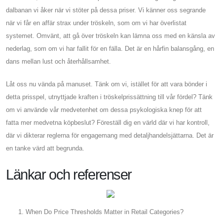
dalbanan vi åker när vi stöter på dessa priser. Vi känner oss segrande
när vi får en affär strax under tröskeln, som om vi har överlistat
systemet. Omvänt, att gå över tröskeln kan lämna oss med en känsla av
nederlag, som om vi har fallit för en fälla. Det är en hårfin balansgång, en
dans mellan lust och återhållsamhet.
Låt oss nu vända på manuset. Tänk om vi, istället för att vara bönder i
detta prisspel, utnyttjade kraften i tröskelprissättning till vår fördel? Tänk
om vi använde vår medvetenhet om dessa psykologiska knep för att
fatta mer medvetna köpbeslut? Föreställ dig en värld där vi har kontroll,
där vi dikterar reglerna för engagemang med detaljhandelsjättarna. Det är
en tanke värd att begrunda.
Länkar och referenser
When Do Price Thresholds Matter in Retail Categories?