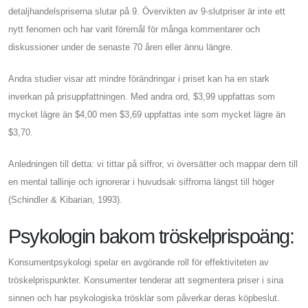
detaljhandelspriserna slutar på 9. Övervikten av 9-slutpriser är inte ett
nytt fenomen och har varit föremål för många kommentarer och
diskussioner under de senaste 70 åren eller ännu längre.
Andra studier visar att mindre förändringar i priset kan ha en stark
inverkan på prisuppfattningen. Med andra ord, $3,99 uppfattas som
mycket lägre än $4,00 men $3,69 uppfattas inte som mycket lägre än
$3,70.
Anledningen till detta: vi tittar på siffror, vi översätter och mappar dem till
en mental tallinje och ignorerar i huvudsak siffrorna längst till höger
(Schindler & Kibarian, 1993).
Psykologin bakom tröskelprispoäng:
Konsumentpsykologi spelar en avgörande roll för effektiviteten av
tröskelprispunkter. Konsumenter tenderar att segmentera priser i sina
sinnen och har psykologiska trösklar som påverkar deras köpbeslut.