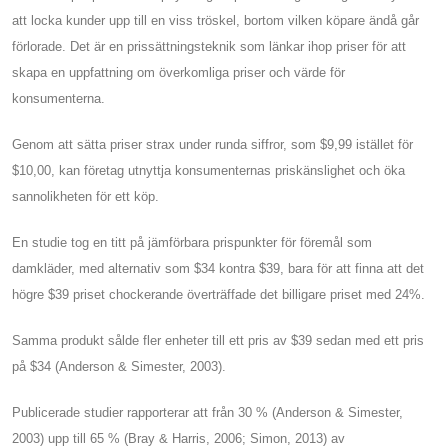
att locka kunder upp till en viss tröskel, bortom vilken köpare ändå går
förlorade. Det är en prissättningsteknik som länkar ihop priser för att
skapa en uppfattning om överkomliga priser och värde för
konsumenterna.
Genom att sätta priser strax under runda siffror, som $9,99 istället för
$10,00, kan företag utnyttja konsumenternas priskänslighet och öka
sannolikheten för ett köp.
En studie tog en titt på jämförbara prispunkter för föremål som
damkläder, med alternativ som $34 kontra $39, bara för att finna att det
högre $39 priset chockerande överträffade det billigare priset med 24%.
Samma produkt sålde fler enheter till ett pris av $39 sedan med ett pris
på $34 (Anderson & Simester, 2003).
Publicerade studier rapporterar att från 30 % (Anderson & Simester,
2003) upp till 65 % (Bray & Harris, 2006; Simon, 2013) av