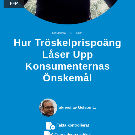
FFP
HEMSIDA
MM1
Hur Tröskelprispoäng
Låser Upp
Konsumenternas
Önskemål
Skrivet av Gelson L.
Fakta kontrollerat
Citera denna artikel