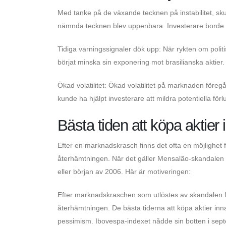
Med tanke på de växande tecknen på instabilitet, sku
nämnda tecknen blev uppenbara. Investerare borde ha
Tidiga varningssignaler dök upp: När rykten om politi
börjat minska sin exponering mot brasilianska aktier.
Ökad volatilitet: Ökad volatilitet på marknaden föregå
kunde ha hjälpt investerare att mildra potentiella förlu
Bästa tiden att köpa aktie
Efter en marknadskrasch finns det ofta en möjlighet fö
återhämtningen. När det gäller Mensalão-skandalen sk
eller början av 2006. Här är motiveringen:
Efter marknadskraschen som utlöstes av skandalen fa
återhämtningen. De bästa tiderna att köpa aktier in
pessimism. Ibovespa-indexet nådde sin botten i sep