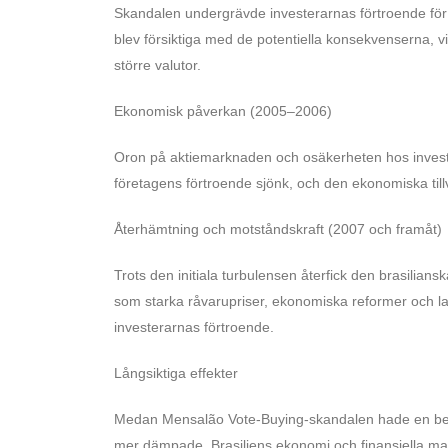
Skandalen undergrävde investerarnas förtroende för Br
blev försiktiga med de potentiella konsekvenserna, vi
större valutor.
Ekonomisk påverkan (2005–2006)
Oron på aktiemarknaden och osäkerheten hos inves
företagens förtroende sjönk, och den ekonomiska till
Återhämtning och motståndskraft (2007 och framåt)
Trots den initiala turbulensen återfick den brasilia
som starka råvarupriser, ekonomiska reformer och la
investerarnas förtroende.
Långsiktiga effekter
Medan Mensalão Vote-Buying-skandalen hade en betyd
mer dämpade. Brasiliens ekonomi och finansiella ma