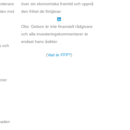
esterare
över sin ekonomiska framtid och uppnå
alen mot
den frihet de förtjänar.
Obs: Gelson är inte finansiell rådgivare
och alla investeringskommentarer är
endast hans åsikter.
s och
(
Vad är FFP?
)
orer
knaden