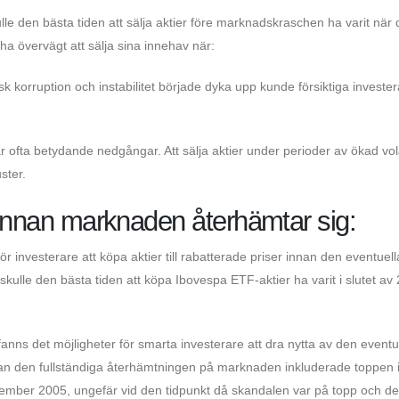
lle den bästa tiden att sälja aktier före marknadskraschen ha varit när
 övervägt att sälja sina innehav när:
sk korruption och instabilitet började dyka upp kunde försiktiga investe
r ofta betydande nedgångar. Att sälja aktier under perioder av ökad volat
ster.
r innan marknaden återhämtar sig:
r investerare att köpa aktier till rabatterade priser innan den eventuell
ulle den bästa tiden att köpa Ibovespa ETF-aktier ha varit i slutet av
nns det möjligheter för smarta investerare att dra nytta av den eventu
nan den fullständiga återhämtningen på marknaden inkluderade toppen 
tember 2005, ungefär vid den tidpunkt då skandalen var på topp och d