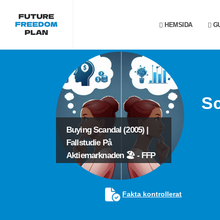
HEMSIDA
GU
Sc
Buying Scandal (2005) |
Fallstudie På
Aktiemarknaden 🏖️ - FFP
Fakta kontrollerat