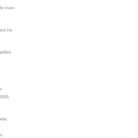
 de ovan
rare ha
ilitet
a
 2005
ella
i
en