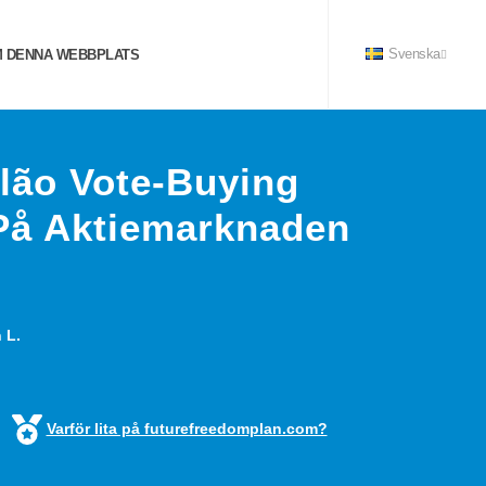
 DENNA WEBBPLATS
Svenska
lão Vote-Buying
 På Aktiemarknaden
 L.
Varför lita på futurefreedomplan.com?