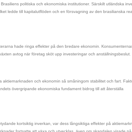
asiliens politiska och ekonomiska institutioner. Särskilt utländska inv
lket ledde till kapitalutflöden och en försvagning av den brasilianska re
terarna hade ringa effekter på den bredare ekonomin. Konsumenterna
växten avtog när företag sköt upp investeringar och anställningsbeslut.
nska aktiemarknaden och ekonomin så småningom stabilitet och fart. Fakt
ndets övergripande ekonomiska fundament bidrog till att återställa
ande kortsiktig inverkan, var dess långsiktiga effekter på aktiemar
rknader fortsatte att växa och utvecklas, även om skandalen visade på