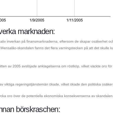
åverka marknaden:
negativ inverkan på finansmarknaderna, eftersom de skapar osäkerhet oc
r Mensalão-skandalen fanns det flera varningstecken på att det skulle 
tten av 2005 avslöjade anklagelserna om röstköp, vilket väckte oro för
v viktiga regeringstjänstemän ökade, vilket ökade den politiska osäke
ttrycka oro över de potentiella ekonomiska konsekvenserna av skandalen
 innan börskraschen: