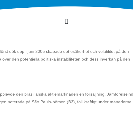
rst dök upp i juni 2005 skapade det osäkerhet och volatilitet på den
 över den potentiella politiska instabiliteten och dess inverkan på den
 upplevde den brasilianska aktiemarknaden en försäljning. Jämförelsein
agen noterade på São Paulo-börsen (B3), föll kraftigt under månaderna 