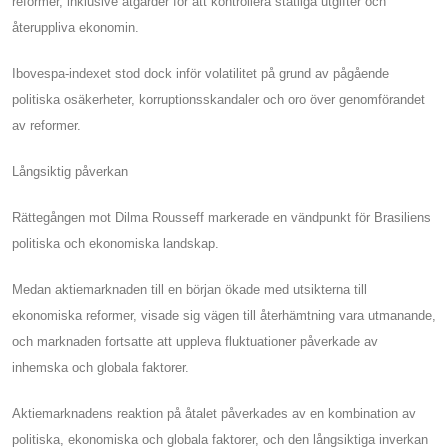
reformer, inklusive åtgärder för att kontrollera statliga utgifter och
återuppliva ekonomin.
Ibovespa-indexet stod dock inför volatilitet på grund av pågående
politiska osäkerheter, korruptionsskandaler och oro över genomförandet
av reformer.
Långsiktig påverkan
Rättegången mot Dilma Rousseff markerade en vändpunkt för Brasiliens
politiska och ekonomiska landskap.
Medan aktiemarknaden till en början ökade med utsikterna till
ekonomiska reformer, visade sig vägen till återhämtning vara utmanande,
och marknaden fortsatte att uppleva fluktuationer påverkade av
inhemska och globala faktorer.
Aktiemarknadens reaktion på åtalet påverkades av en kombination av
politiska, ekonomiska och globala faktorer, och den långsiktiga inverkan