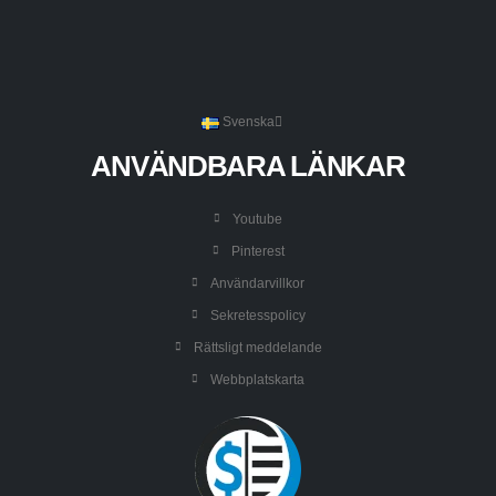
Svenska
ANVÄNDBARA LÄNKAR
Youtube
Pinterest
Användarvillkor
Sekretesspolicy
Rättsligt meddelande
Webbplatskarta