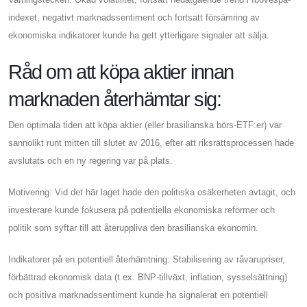
indexet, negativt marknadssentiment och fortsatt försämring av
ekonomiska indikatorer kunde ha gett ytterligare signaler att sälja.
Råd om att köpa aktier innan
marknaden återhämtar sig:
Den optimala tiden att köpa aktier (eller brasilianska börs-ETF:er) var
sannolikt runt mitten till slutet av 2016, efter att riksrättsprocessen hade
avslutats och en ny regering var på plats.
Motivering: Vid det här laget hade den politiska osäkerheten avtagit, och
investerare kunde fokusera på potentiella ekonomiska reformer och
politik som syftar till att återuppliva den brasilianska ekonomin.
Indikatorer på en potentiell återhämtning: Stabilisering av råvarupriser,
förbättrad ekonomisk data (t.ex. BNP-tillväxt, inflation, sysselsättning)
och positiva marknadssentiment kunde ha signalerat en potentiell