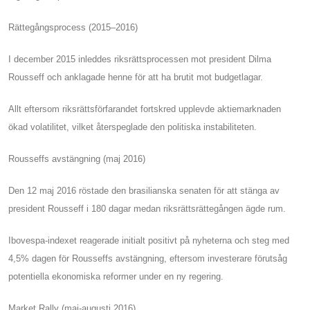
Rättegångsprocess (2015–2016)
I december 2015 inleddes riksrättsprocessen mot president Dilma
Rousseff och anklagade henne för att ha brutit mot budgetlagar.
Allt eftersom riksrättsförfarandet fortskred upplevde aktiemarknaden
ökad volatilitet, vilket återspeglade den politiska instabiliteten.
Rousseffs avstängning (maj 2016)
Den 12 maj 2016 röstade den brasilianska senaten för att stänga av
president Rousseff i 180 dagar medan riksrättsrättegången ägde rum.
Ibovespa-indexet reagerade initialt positivt på nyheterna och steg med
4,5% dagen för Rousseffs avstängning, eftersom investerare förutsåg
potentiella ekonomiska reformer under en ny regering.
Market Rally (maj-augusti 2016)