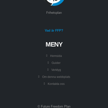
Frihetsplan
Vad är FFP?
MENY
Hemsida
Guider
Verktyg
Om denna webbplats
Kontakta oss
© Future Freedom Plan