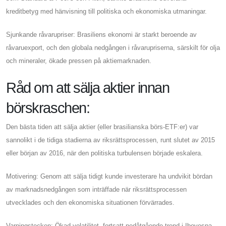
kreditbetyg med hänvisning till politiska och ekonomiska utmaningar.
Sjunkande råvarupriser: Brasiliens ekonomi är starkt beroende av
råvaruexport, och den globala nedgången i råvarupriserna, särskilt för olja
och mineraler, ökade pressen på aktiemarknaden.
Råd om att sälja aktier innan
börskraschen:
Den bästa tiden att sälja aktier (eller brasilianska börs-ETF:er) var
sannolikt i de tidiga stadierna av riksrättsprocessen, runt slutet av 2015
eller början av 2016, när den politiska turbulensen började eskalera.
Motivering: Genom att sälja tidigt kunde investerare ha undvikit bördan
av marknadsnedgången som inträffade när riksrättsprocessen
utvecklades och den ekonomiska situationen förvärrades.
Varningstecken: Ökad volatilitet, fortsatt nedåtgående trend i Ibovespa-