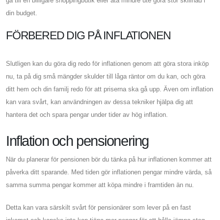
gå till en billigare shoppingbutik eller äta mindre ute göra stor skillnad i
din budget.
FÖRBERED DIG PÅ INFLATIONEN
Slutligen kan du göra dig redo för inflationen genom att göra stora inköp
nu, ta på dig små mängder skulder till låga räntor om du kan, och göra
ditt hem och din familj redo för att priserna ska gå upp. Även om inflation
kan vara svårt, kan användningen av dessa tekniker hjälpa dig att
hantera det och spara pengar under tider av hög inflation.
Inflation och pensionering
När du planerar för pensionen bör du tänka på hur inflationen kommer att
påverka ditt sparande. Med tiden gör inflationen pengar mindre värda, så
samma summa pengar kommer att köpa mindre i framtiden än nu.
Detta kan vara särskilt svårt för pensionärer som lever på en fast