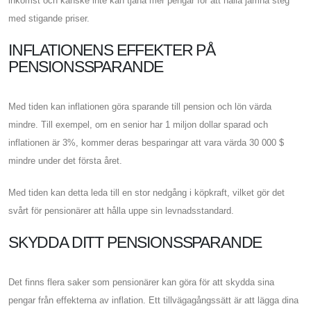
inkomst och kanske inte kan tjäna mer pengar för att hålla jämna steg
med stigande priser.
INFLATIONENS EFFEKTER PÅ
PENSIONSSPARANDE
Med tiden kan inflationen göra sparande till pension och lön värda
mindre. Till exempel, om en senior har 1 miljon dollar sparad och
inflationen är 3%, kommer deras besparingar att vara värda 30 000 $
mindre under det första året.
Med tiden kan detta leda till en stor nedgång i köpkraft, vilket gör det
svårt för pensionärer att hålla uppe sin levnadsstandard.
SKYDDA DITT PENSIONSSPARANDE
Det finns flera saker som pensionärer kan göra för att skydda sina
pengar från effekterna av inflation. Ett tillvägagångssätt är att lägga dina