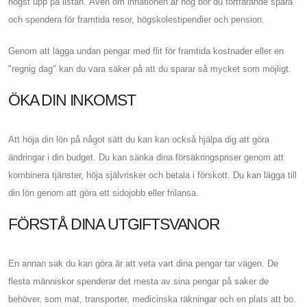
högst upp på listan. Även om inflationen är hög bör du fortfarande spara
och spendera för framtida resor, högskolestipendier och pension.
Genom att lägga undan pengar med flit för framtida kostnader eller en
"regnig dag" kan du vara säker på att du sparar så mycket som möjligt.
ÖKA DIN INKOMST
Att höja din lön på något sätt du kan kan också hjälpa dig att göra
ändringar i din budget. Du kan sänka dina försäkringspriser genom att
kombinera tjänster, höja självrisker och betala i förskott. Du kan lägga till
din lön genom att göra ett sidojobb eller frilansa.
FÖRSTÅ DINA UTGIFTSVANOR
En annan sak du kan göra är att veta vart dina pengar tar vägen. De
flesta människor spenderar det mesta av sina pengar på saker de
behöver, som mat, transporter, medicinska räkningar och en plats att bo.