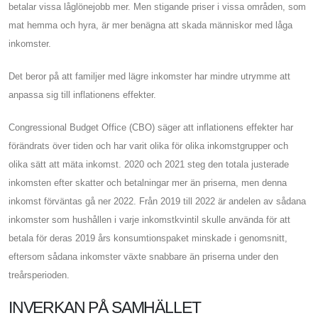
betalar vissa låglönejobb mer. Men stigande priser i vissa områden, som
mat hemma och hyra, är mer benägna att skada människor med låga
inkomster.
Det beror på att familjer med lägre inkomster har mindre utrymme att
anpassa sig till inflationens effekter.
Congressional Budget Office (CBO) säger att inflationens effekter har
förändrats över tiden och har varit olika för olika inkomstgrupper och
olika sätt att mäta inkomst. 2020 och 2021 steg den totala justerade
inkomsten efter skatter och betalningar mer än priserna, men denna
inkomst förväntas gå ner 2022. Från 2019 till 2022 är andelen av sådana
inkomster som hushållen i varje inkomstkvintil skulle använda för att
betala för deras 2019 års konsumtionspaket minskade i genomsnitt,
eftersom sådana inkomster växte snabbare än priserna under den
treårsperioden.
INVERKAN PÅ SAMHÄLLET