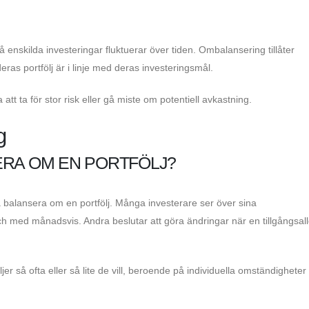
å enskilda investeringar fluktuerar över tiden. Ombalansering tillåter
deras portfölj är i linje med deras investeringsmål.
 ta för stor risk eller gå miste om potentiell avkastning.
g
ERA OM EN PORTFÖLJ?
 balansera om en portfölj. Många investerare ser över sina
ll och med månadsvis. Andra beslutar att göra ändringar när en tillgångsal
er så ofta eller så lite de vill, beroende på individuella omständigheter