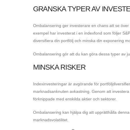
GRANSKA TYPER AV INVEST
Ombalansering ger investerare en chans att se över vi
exempel har investerat i en indexfond som följer S&P 5
diversifiera din portfölj och minska din exponering 
Ombalansering gör att du kan göra dessa typer av juster
MINSKA RISKER
Indexinvesteringar är avgörande för portföljdiversifier
marknadsanknuten avkastning. Genom att investera i 
förknippade med enskilda aktier och sektorer.
Ombalansering kan hjälpa dig att upprätthålla denna div
marknadsvolatilitet.