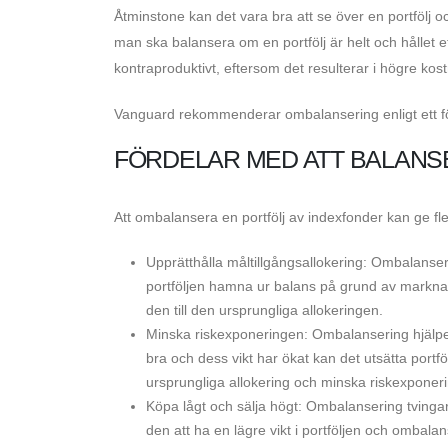
Åtminstone kan det vara bra att se över en portfölj
man ska balansera om en portfölj är helt och hållet e
kontraproduktivt, eftersom det resulterar i högre ko
Vanguard rekommenderar ombalansering enligt ett för
FÖRDELAR MED ATT BALANS
Att ombalansera en portfölj av indexfonder kan ge fle
Upprätthålla måltillgångsallokering: Ombalanserin
portföljen hamna ur balans på grund av marknads
den till den ursprungliga allokeringen.
Minska riskexponeringen: Ombalansering hjälper t
bra och dess vikt har ökat kan det utsätta portfölj
ursprungliga allokering och minska riskexponer
Köpa lågt och sälja högt: Ombalansering tvinga
den att ha en lägre vikt i portföljen och ombal