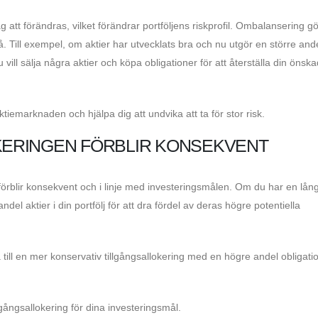
 att förändras, vilket förändrar portföljens riskprofil. Ombalansering gö
vå. Till exempel, om aktier har utvecklats bra och nu utgör en större and
vill sälja några aktier och köpa obligationer för att återställa din önsk
tiemarknaden och hjälpa dig att undvika att ta för stor risk.
OKERINGEN FÖRBLIR KONSEKVENT
förblir konsekvent och i linje med investeringsmålen. Om du har en lång
del aktier i din portfölj för att dra fördel av deras högre potentiella
ill en mer konservativ tillgångsallokering med en högre andel obligatio
lgångsallokering för dina investeringsmål.