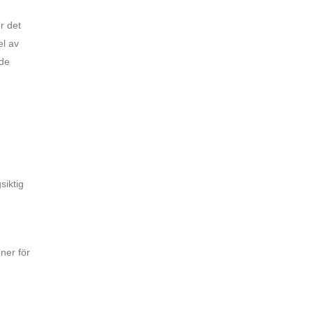
r det
el av
ade
siktig
ner för