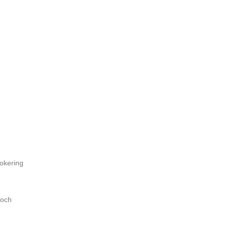
lokering
 och