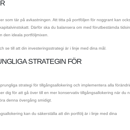
ER
r som tär på avkastningen. Att titta på portföljen för noggrant kan ock
 kapitalvinstskatt. Därför ska du balansera om med förutbestämda tidsin
ån den ideala portföljmixen.
se till att din investeringsstrategi är i linje med dina mål.
NGLIGA STRATEGIN FÖR
prungliga strategi för tillgångsallokering och implementera alla förändr
er dig för att gå över till en mer konservativ tillgångsallokering när du
göra denna övergång smidigt.
gsallokering kan du säkerställa att din portfölj är i linje med dina