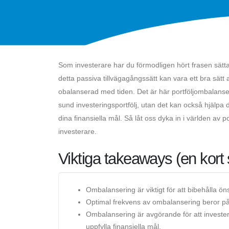
Som investerare har du förmodligen hört frasen sätt
detta passiva tillvägagångssätt kan vara ett bra sätt a
obalanserad med tiden. Det är här portföljombalanser
sund investeringsportfölj, utan det kan också hjälpa 
dina finansiella mål. Så låt oss dyka in i världen av p
investerare.
Viktiga takeaways (en kort
Ombalansering är viktigt för att bibehålla ö
Optimal frekvens av ombalansering beror på ol
Ombalansering är avgörande för att investera
uppfylla finansiella mål.