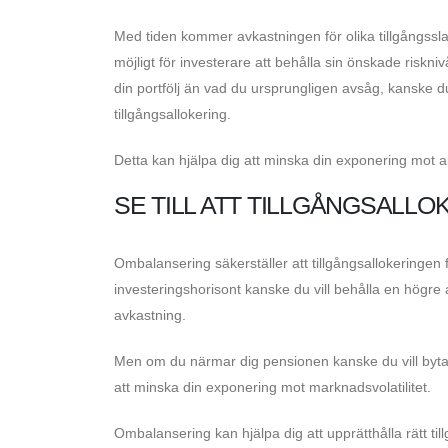
Med tiden kommer avkastningen för olika tillgångsslag
möjligt för investerare att behålla sin önskade riskni
din portfölj än vad du ursprungligen avsåg, kanske du 
tillgångsallokering.
Detta kan hjälpa dig att minska din exponering mot ak
SE TILL ATT TILLGÅNGSALL
Ombalansering säkerställer att tillgångsallokeringen 
investeringshorisont kanske du vill behålla en högre an
avkastning.
Men om du närmar dig pensionen kanske du vill byta t
att minska din exponering mot marknadsvolatilitet.
Ombalansering kan hjälpa dig att upprätthålla rätt til