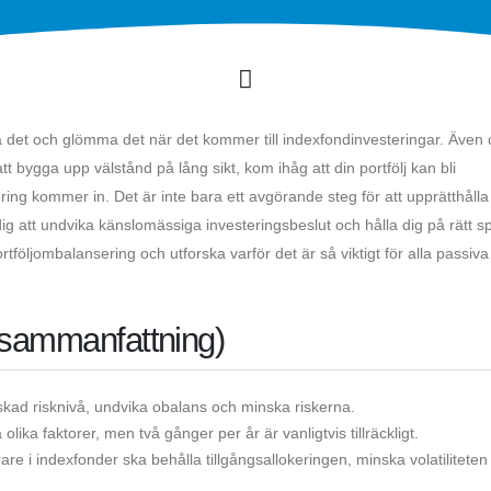
a det och glömma det när det kommer till indexfondinvesteringar. Även
tt bygga upp välstånd på lång sikt, kom ihåg att din portfölj kan bli
ing kommer in. Det är inte bara ett avgörande steg för att upprätthålla
dig att undvika känslomässiga investeringsbeslut och hålla dig på rätt s
ortföljombalansering och utforska varför det är så viktigt för alla passiva
 sammanfattning)
nskad risknivå, undvika obalans och minska riskerna.
ika faktorer, men två gånger per år är vanligtvis tillräckligt.
re i indexfonder ska behålla tillgångsallokeringen, minska volatiliteten