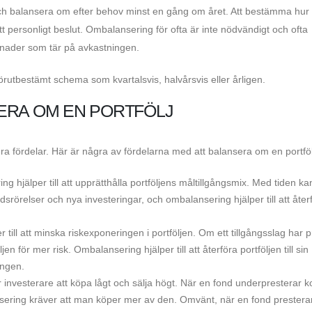
 och balansera om efter behov minst en gång om året. Att bestämma hur 
tt personligt beslut. Ombalansering för ofta är inte nödvändigt och ofta
stnader som tär på avkastningen.
utbestämt schema som kvartalsvis, halvårsvis eller årligen.
ERA OM EN PORTFÖLJ
ra fördelar. Här är några av fördelarna med att balansera om en portföl
g hjälper till att upprätthålla portföljens måltillgångsmix. Med tiden ka
rörelser och nya investeringar, och ombalansering hjälper till att åter
ill att minska riskexponeringen i portföljen. Om ett tillgångsslag har p
en för mer risk. Ombalansering hjälper till att återföra portföljen till sin
ingen.
r investerare att köpa lågt och sälja högt. När en fond underpresterar
ansering kräver att man köper mer av den. Omvänt, när en fond presterar