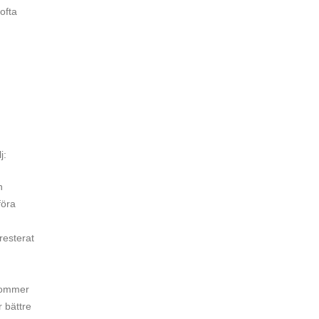
ofta
j:
n
föra
resterat
 kommer
 bättre