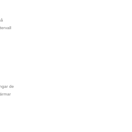
så
tervall
ingar de
 närmar