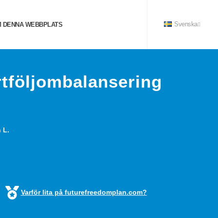
 DENNA WEBBPLATS
Svenska
tföljombalansering
 L.
Varför lita på futurefreedomplan.com?