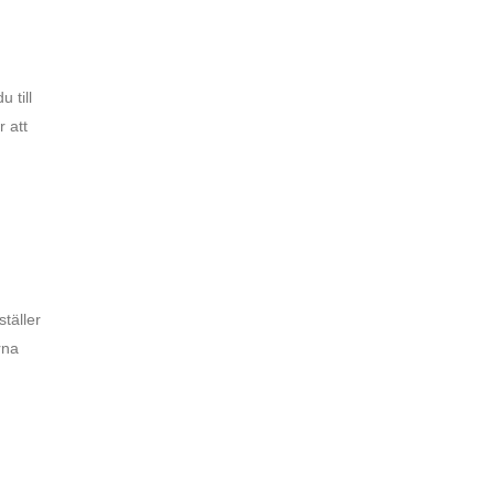
 till
r att
ställer
rna