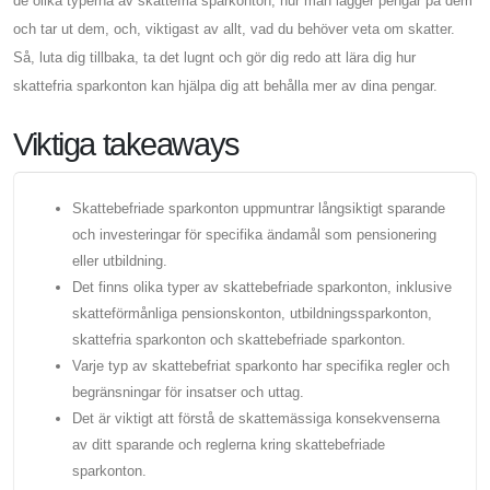
de olika typerna av skattefria sparkonton, hur man lägger pengar på dem
och tar ut dem, och, viktigast av allt, vad du behöver veta om skatter.
Så, luta dig tillbaka, ta det lugnt och gör dig redo att lära dig hur
skattefria sparkonton kan hjälpa dig att behålla mer av dina pengar.
Viktiga takeaways
Skattebefriade sparkonton uppmuntrar långsiktigt sparande
och investeringar för specifika ändamål som pensionering
eller utbildning.
Det finns olika typer av skattebefriade sparkonton, inklusive
skatteförmånliga pensionskonton, utbildningssparkonton,
skattefria sparkonton och skattebefriade sparkonton.
Varje typ av skattebefriat sparkonto har specifika regler och
begränsningar för insatser och uttag.
Det är viktigt att förstå de skattemässiga konsekvenserna
av ditt sparande och reglerna kring skattebefriade
sparkonton.