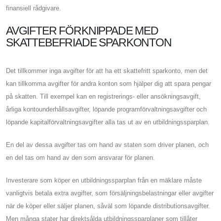
finansiell rådgivare.
AVGIFTER FÖRKNIPPADE MED
SKATTEBEFRIADE SPARKONTON
Det tillkommer inga avgifter för att ha ett skattefritt sparkonto, men det
kan tillkomma avgifter för andra konton som hjälper dig att spara pengar
på skatten. Till exempel kan en registrerings- eller ansökningsavgift,
årliga kontounderhållsavgifter, löpande programförvaltningsavgifter och
löpande kapitalförvaltningsavgifter alla tas ut av en utbildningssparplan.
En del av dessa avgifter tas om hand av staten som driver planen, och
en del tas om hand av den som ansvarar för planen.
Investerare som köper en utbildningssparplan från en mäklare måste
vanligtvis betala extra avgifter, som försäljningsbelastningar eller avgifter
när de köper eller säljer planen, såväl som löpande distributionsavgifter.
Men många stater har direktsålda utbildningssparplaner som tillåter