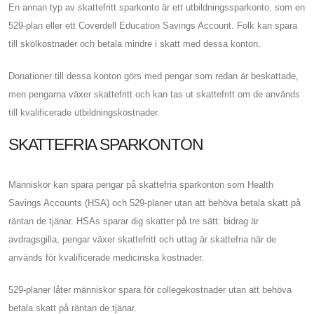
En annan typ av skattefritt sparkonto är ett utbildningssparkonto, som en
529-plan eller ett Coverdell Education Savings Account. Folk kan spara
till skolkostnader och betala mindre i skatt med dessa konton.
Donationer till dessa konton görs med pengar som redan är beskattade,
men pengarna växer skattefritt och kan tas ut skattefritt om de används
till kvalificerade utbildningskostnader.
SKATTEFRIA SPARKONTON
Människor kan spara pengar på skattefria sparkonton som Health
Savings Accounts (HSA) och 529-planer utan att behöva betala skatt på
räntan de tjänar. HSAs sparar dig skatter på tre sätt: bidrag är
avdragsgilla, pengar växer skattefritt och uttag är skattefria när de
används för kvalificerade medicinska kostnader.
529-planer låter människor spara för collegekostnader utan att behöva
betala skatt på räntan de tjänar.