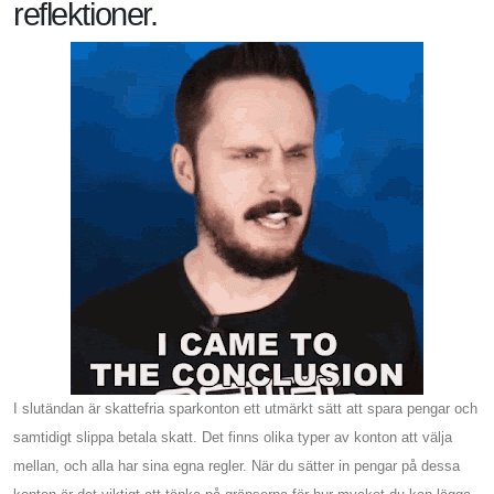
reflektioner.
I slutändan är skattefria sparkonton ett utmärkt sätt att spara pengar och
samtidigt slippa betala skatt. Det finns olika typer av konton att välja
mellan, och alla har sina egna regler. När du sätter in pengar på dessa