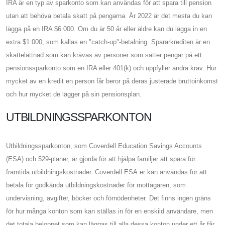
IRA är en typ av sparkonto som kan användas för att spara till pension
utan att behöva betala skatt på pengarna. År 2022 är det mesta du kan
lägga på en IRA $6 000. Om du är 50 år eller äldre kan du lägga in en
extra $1 000, som kallas en "catch-up"-betalning. Spararkrediten är en
skattelättnad som kan krävas av personer som sätter pengar på ett
pensionssparkonto som en IRA eller 401(k) och uppfyller andra krav. Hur
mycket av en kredit en person får beror på deras justerade bruttoinkomst
och hur mycket de lägger på sin pensionsplan.
UTBILDNINGSSPARKONTON
Utbildningssparkonton, som Coverdell Education Savings Accounts
(ESA) och 529-planer, är gjorda för att hjälpa familjer att spara för
framtida utbildningskostnader. Coverdell ESA:er kan användas för att
betala för godkända utbildningskostnader för mottagaren, som
undervisning, avgifter, böcker och förnödenheter. Det finns ingen gräns
för hur många konton som kan ställas in för en enskild användare, men
det totala beloppet som kan läggas till alla dessa konton under ett år får