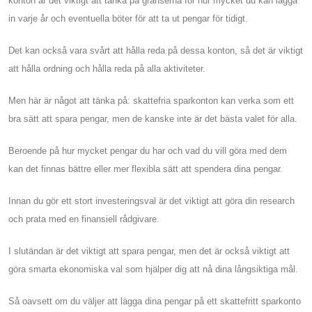
konton är det viktigt att tänka på gränserna för hur mycket du kan lägga
in varje år och eventuella böter för att ta ut pengar för tidigt.
Det kan också vara svårt att hålla reda på dessa konton, så det är viktigt
att hålla ordning och hålla reda på alla aktiviteter.
Men här är något att tänka på: skattefria sparkonton kan verka som ett
bra sätt att spara pengar, men de kanske inte är det bästa valet för alla.
Beroende på hur mycket pengar du har och vad du vill göra med dem
kan det finnas bättre eller mer flexibla sätt att spendera dina pengar.
Innan du gör ett stort investeringsval är det viktigt att göra din research
och prata med en finansiell rådgivare.
I slutändan är det viktigt att spara pengar, men det är också viktigt att
göra smarta ekonomiska val som hjälper dig att nå dina långsiktiga mål.
Så oavsett om du väljer att lägga dina pengar på ett skattefritt sparkonto