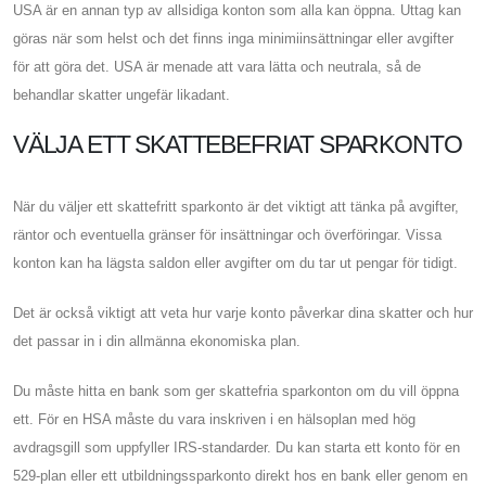
USA är en annan typ av allsidiga konton som alla kan öppna. Uttag kan
göras när som helst och det finns inga minimiinsättningar eller avgifter
för att göra det. USA är menade att vara lätta och neutrala, så de
behandlar skatter ungefär likadant.
VÄLJA ETT SKATTEBEFRIAT SPARKONTO
När du väljer ett skattefritt sparkonto är det viktigt att tänka på avgifter,
räntor och eventuella gränser för insättningar och överföringar. Vissa
konton kan ha lägsta saldon eller avgifter om du tar ut pengar för tidigt.
Det är också viktigt att veta hur varje konto påverkar dina skatter och hur
det passar in i din allmänna ekonomiska plan.
Du måste hitta en bank som ger skattefria sparkonton om du vill öppna
ett. För en HSA måste du vara inskriven i en hälsoplan med hög
avdragsgill som uppfyller IRS-standarder. Du kan starta ett konto för en
529-plan eller ett utbildningssparkonto direkt hos en bank eller genom en