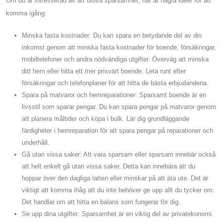
Om du är intresserad av att utöva sparsamhet, här är några idéer för att
komma igång:
Minska fasta kostnader: Du kan spara en betydande del av din
inkomst genom att minska fasta kostnader för boende, försäkringar,
mobiltelefoner och andra nödvändiga utgifter. Överväg att minska
ditt hem eller hitta ett mer prisvärt boende. Leta runt efter
försäkringar och telefonplaner för att hitta de bästa erbjudandena.
Spara på matvaror och hemreparationer: Sparsamt boende är en
livsstil som sparar pengar. Du kan spara pengar på matvaror genom
att planera måltider och köpa i bulk. Lär dig grundläggande
färdigheter i hemreparation för att spara pengar på reparationer och
underhåll.
Gå utan vissa saker: Att vara sparsam eller sparsam innebär också
att helt enkelt gå utan vissa saker. Detta kan innebära att du
hoppar över den dagliga latten eller minskar på att äta ute. Det är
viktigt att komma ihåg att du inte behöver ge upp allt du tycker om.
Det handlar om att hitta en balans som fungerar för dig.
Se upp dina utgifter: Sparsamhet är en viktig del av privatekonomi.