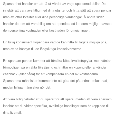
Sparsamhet handlar om att få ut värdet av varje spenderad dollar. Det
innebär att vara avsiktlig med dina utgifter och hitta sätt att spara pengar
utan att offra kvalitet eller dina personliga värderingar. Å andra sidan
handlar det om att vara billig om att spendera så lite som möjligt, oavsett
den personliga kostnaden eller kostnaden för omgivningen.
En billig konsument köper bara vad de kan hitta till lägsta möjliga pris,
utan att ta hänsyn till de långsiktiga konsekvenserna.
En sparsam person kommer att försöka köpa kvalitetsprylar, men väntar
förmodligen på en äkta försäljning och hittar en kupong eller använder
cashback (eller båda) för att kompensera en del av kostnaderna.
Sparsamma människor kommer inte att göra det på andras bekostnad,
medan billiga människor gör det.
Att vara billig betyder att du sparar för att spara, medan att vara sparsam
innebär att du vidtar specifika, avsiktliga handlingar som är kopplade till
dina livsmål.