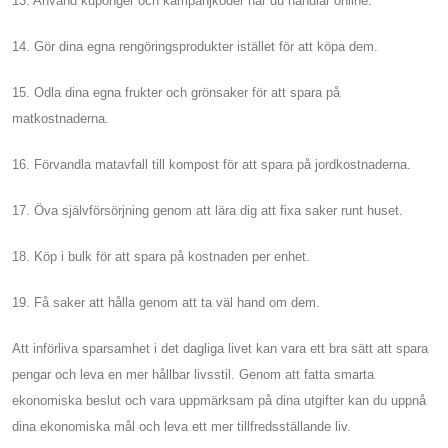
13. Använd kuponger och kampanjkoder när du handlar online.
14. Gör dina egna rengöringsprodukter istället för att köpa dem.
15. Odla dina egna frukter och grönsaker för att spara på
matkostnaderna.
16. Förvandla matavfall till kompost för att spara på jordkostnaderna.
17. Öva självförsörjning genom att lära dig att fixa saker runt huset.
18. Köp i bulk för att spara på kostnaden per enhet.
19. Få saker att hålla genom att ta väl hand om dem.
Att införliva sparsamhet i det dagliga livet kan vara ett bra sätt att spara
pengar och leva en mer hållbar livsstil. Genom att fatta smarta
ekonomiska beslut och vara uppmärksam på dina utgifter kan du uppnå
dina ekonomiska mål och leva ett mer tillfredsställande liv.