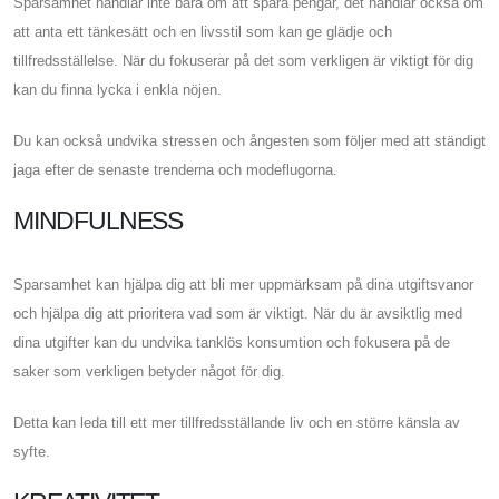
Sparsamhet handlar inte bara om att spara pengar, det handlar också om
att anta ett tänkesätt och en livsstil som kan ge glädje och
tillfredsställelse. När du fokuserar på det som verkligen är viktigt för dig
kan du finna lycka i enkla nöjen.
Du kan också undvika stressen och ångesten som följer med att ständigt
jaga efter de senaste trenderna och modeflugorna.
MINDFULNESS
Sparsamhet kan hjälpa dig att bli mer uppmärksam på dina utgiftsvanor
och hjälpa dig att prioritera vad som är viktigt. När du är avsiktlig med
dina utgifter kan du undvika tanklös konsumtion och fokusera på de
saker som verkligen betyder något för dig.
Detta kan leda till ett mer tillfredsställande liv och en större känsla av
syfte.