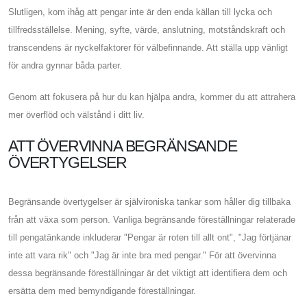
Slutligen, kom ihåg att pengar inte är den enda källan till lycka och
tillfredsställelse. Mening, syfte, värde, anslutning, motståndskraft och
transcendens är nyckelfaktorer för välbefinnande. Att ställa upp vänligt
för andra gynnar båda parter.
Genom att fokusera på hur du kan hjälpa andra, kommer du att attrahera
mer överflöd och välstånd i ditt liv.
ATT ÖVERVINNA BEGRÄNSANDE
ÖVERTYGELSER
Begränsande övertygelser är självironiska tankar som håller dig tillbaka
från att växa som person. Vanliga begränsande föreställningar relaterade
till pengatänkande inkluderar "Pengar är roten till allt ont", "Jag förtjänar
inte att vara rik" och "Jag är inte bra med pengar." För att övervinna
dessa begränsande föreställningar är det viktigt att identifiera dem och
ersätta dem med bemyndigande föreställningar.