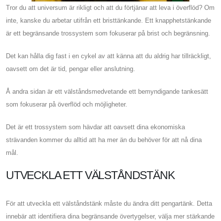
Tror du att universum är rikligt och att du förtjänar att leva i överflöd? Om
inte, kanske du arbetar utifrån ett bristtänkande. Ett knapphetstänkande
är ett begränsande trossystem som fokuserar på brist och begränsning.
Det kan hålla dig fast i en cykel av att känna att du aldrig har tillräckligt,
oavsett om det är tid, pengar eller anslutning.
Å andra sidan är ett välståndsmedvetande ett bemyndigande tankesätt
som fokuserar på överflöd och möjligheter.
Det är ett trossystem som hävdar att oavsett dina ekonomiska
strävanden kommer du alltid att ha mer än du behöver för att nå dina
mål.
UTVECKLA ETT VÄLSTÅNDSTÄNK
För att utveckla ett välståndstänk måste du ändra ditt pengartänk. Detta
innebär att identifiera dina begränsande övertygelser, välja mer stärkande