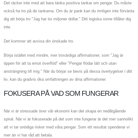
Det räcker inte med att bara tänka positiva tankar om pengar. Du måste
också ha tro på de tankarna. Om du är pank kan du rimligen inte förvänta
dig att börja tro "Jag har tio miljoner dollar." Ditt logiska sinne tillåter dig
inte.
Det kommer att avvisa din önskade tro.
Börja istället med mindre, mer trovärdiga affirmationer, som "Jag är
öppen för att ta emot överflöd" eller "Pengar flödar lätt och utan
ansträngning till mig." När du börjar se bevis på dessa övertygelser i ditt
liv, kan du gradvis öka omfattningen av dina affirmationer.
FOKUSERA PÅ VAD SOM FUNGERAR
När vi är stressade över vår ekonomi kan det skapa en nedåtgående
spiral. När vi är fokuserade på det som inte fungerar är det mer sannolikt
att vi tar onödiga risker med våra pengar. Som ett resultat spenderar vi
mer än vi har råd att betala.