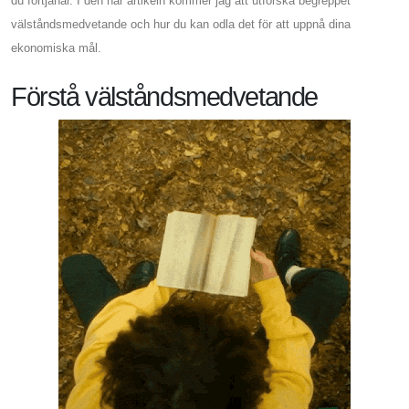
du förtjänar. I den här artikeln kommer jag att utforska begreppet
välståndsmedvetande och hur du kan odla det för att uppnå dina
ekonomiska mål.
Förstå välståndsmedvetande