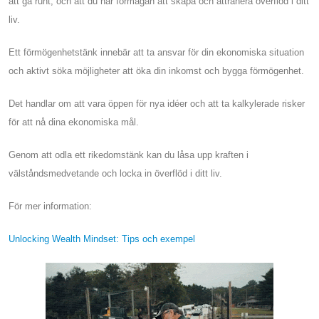
att gå runt, och att du har förmågan att skapa och attrahera överflöd i ditt
liv.
Ett förmögenhetstänk innebär att ta ansvar för din ekonomiska situation
och aktivt söka möjligheter att öka din inkomst och bygga förmögenhet.
Det handlar om att vara öppen för nya idéer och att ta kalkylerade risker
för att nå dina ekonomiska mål.
Genom att odla ett rikedomstänk kan du låsa upp kraften i
välståndsmedvetande och locka in överflöd i ditt liv.
För mer information:
Unlocking Wealth Mindset: Tips och exempel