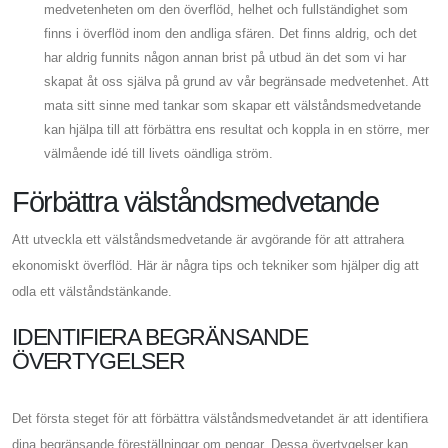
medvetenheten om den överflöd, helhet och fullständighet som
finns i överflöd inom den andliga sfären. Det finns aldrig, och det
har aldrig funnits någon annan brist på utbud än det som vi har
skapat åt oss själva på grund av vår begränsade medvetenhet. Att
mata sitt sinne med tankar som skapar ett välståndsmedvetande
kan hjälpa till att förbättra ens resultat och koppla in en större, mer
välmående idé till livets oändliga ström.
Förbättra välståndsmedvetande
Att utveckla ett välståndsmedvetande är avgörande för att attrahera
ekonomiskt överflöd. Här är några tips och tekniker som hjälper dig att
odla ett välståndstänkande.
IDENTIFIERA BEGRÄNSANDE
ÖVERTYGELSER
Det första steget för att förbättra välståndsmedvetandet är att identifiera
dina begränsande föreställningar om pengar. Dessa övertygelser kan