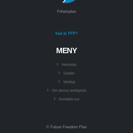
Frihetsplan
Vad är FFP?
MENY
Hemsida
Guider
Verktyg
Om denna webbplats
Kontakta oss
© Future Freedom Plan