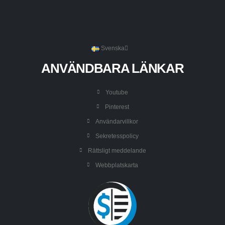
Svenska
ANVÄNDBARA LÄNKAR
Youtube
Pinterest
Användarvillkor
Sekretesspolicy
Rättsligt meddelande
Webbplatskarta