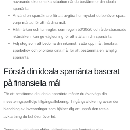
nuvarande ekonomiska situation när du bestämmer din ideala
sparränta.
Använd en sparräknare för att avgöra hur mycket du behöver spara
varje månad för att nå dina mål.
Riktmärken och tumregler, som regeln 50/30/20 och åldersbaserade
riktmärken, kan ge vägledning för att ställa in din sparränta.
Följ steg som att bedöma din inkomst, sätta upp mål, beräkna
sparbehov och prioritera dina mål för att bestämma en lämplig
sparränta.
Förstå din ideala sparränta baserat
på finansiella mål
För att bestämma din ideala sparränta måste du överväga din
investeringsportföljs tillgångsallokering. Tillgångsallokering avser den
blandning av investeringar som hjälper dig att uppnå den totala
avkastning du behöver över tid.
Denna mix inkluderar aktier, obligationer och kontanter eller