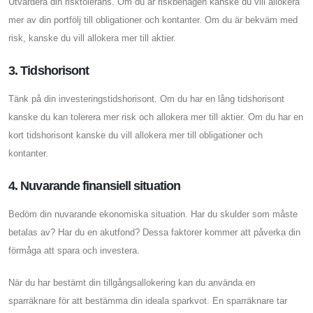
Utvärdera din risktolerans. Om du är riskbenägen kanske du vill allokera
mer av din portfölj till obligationer och kontanter. Om du är bekväm med
risk, kanske du vill allokera mer till aktier.
3. Tidshorisont
Tänk på din investeringstidshorisont. Om du har en lång tidshorisont
kanske du kan tolerera mer risk och allokera mer till aktier. Om du har en
kort tidshorisont kanske du vill allokera mer till obligationer och
kontanter.
4. Nuvarande finansiell situation
Bedöm din nuvarande ekonomiska situation. Har du skulder som måste
betalas av? Har du en akutfond? Dessa faktorer kommer att påverka din
förmåga att spara och investera.
När du har bestämt din tillgångsallokering kan du använda en
sparräknare för att bestämma din ideala sparkvot. En sparräknare tar