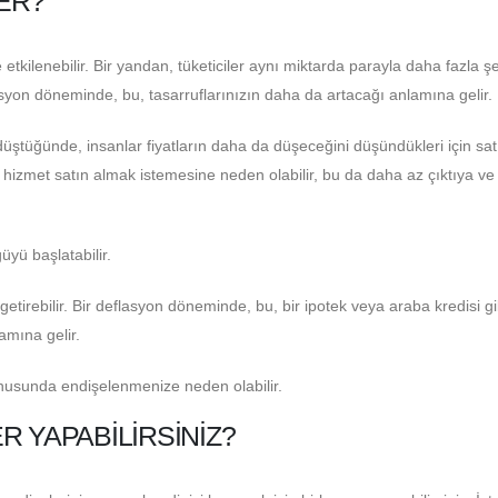
LER?
tkilenebilir. Bir yandan, tüketiciler aynı miktarda parayla daha fazla ş
lasyon döneminde, bu, tasarruflarınızın daha da artacağı anlamına gelir.
 düştüğünde, insanlar fiyatların daha da düşeceğini düşündükleri için sat
e hizmet satın almak istemesine neden olabilir, bu da daha az çıktıya v
yü başlatabilir.
tirebilir. Bir deflasyon döneminde, bu, bir ipotek veya araba kredisi gibi
amına gelir.
konusunda endişelenmenize neden olabilir.
 YAPABILIRSINIZ?