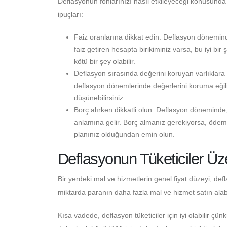
Deflasyonun fonlarınızı nasıl etkileyeceği konusunda e
ipuçları:
Faiz oranlarına dikkat edin. Deflasyon döneminde 
faiz getiren hesapta birikiminiz varsa, bu iyi b
kötü bir şey olabilir.
Deflasyon sırasında değerini koruyan varlıklara 
deflasyon dönemlerinde değerlerini koruma eğilim
düşünebilirsiniz.
Borç alırken dikkatli olun. Deflasyon döneminde
anlamına gelir. Borç almanız gerekiyorsa, ödem
planınız olduğundan emin olun.
Deflasyonun Tüketiciler Üze
Bir yerdeki mal ve hizmetlerin genel fiyat düzeyi, de
miktarda paranın daha fazla mal ve hizmet satın alab
Kısa vadede, deflasyon tüketiciler için iyi olabilir çünk