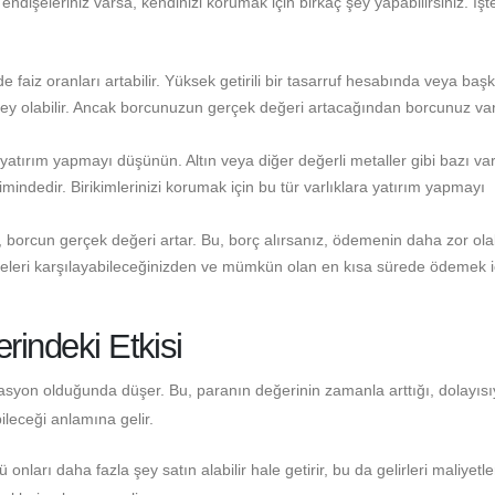
ndişeleriniz varsa, kendinizi korumak için birkaç şey yapabilirsiniz. İşt
faiz oranları artabilir. Yüksek getirili bir tasarruf hesabında veya başk
ir şey olabilir. Ancak borcunuzun gerçek değeri artacağından borcunuz va
yatırım yapmayı düşünün. Altın veya diğer değerli metaller gibi bazı varl
indedir. Birikimlerinizi korumak için bu tür varlıklara yatırım yapmayı
, borcun gerçek değeri artar. Bu, borç alırsanız, ödemenin daha zor ola
eleri karşılayabileceğinizden ve mümkün olan en kısa sürede ödemek iç
rindeki Etkisi
flasyon olduğunda düşer. Bu, paranın değerinin zamanla arttığı, dolayısı
ileceği anlamına gelir.
ü onları daha fazla şey satın alabilir hale getirir, bu da gelirleri maliyetl