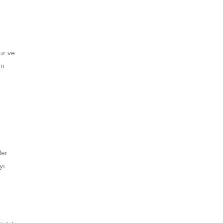
ur ve
nı
ler
yı