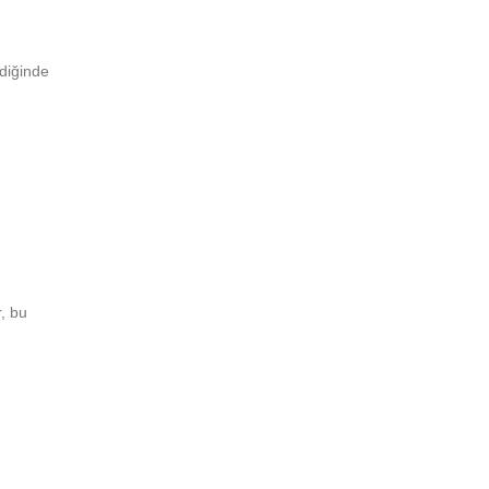
ldiğinde
r, bu