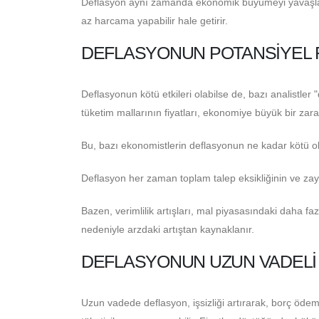
Deflasyon aynı zamanda ekonomik büyümeyi yavaşlatab
az harcama yapabilir hale getirir.
DEFLASYONUN POTANSIYEL 
Deflasyonun kötü etkileri olabilse de, bazı analistler 
tüketim mallarının fiyatları, ekonomiye büyük bir za
Bu, bazı ekonomistlerin deflasyonun ne kadar kötü ol
Deflasyon her zaman toplam talep eksikliğinin ve zayıf
Bazen, verimlilik artışları, mal piyasasındaki daha f
nedeniyle arzdaki artıştan kaynaklanır.
DEFLASYONUN UZUN VADELI 
Uzun vadede deflasyon, işsizliği artırarak, borç öde