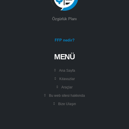
Özgürlük Planı
FFP nedir?
MENÜ
Ana Sayfa
Kılavuzlar
Araçlar
Bu web sitesi hakkında
Bize Ulaşın