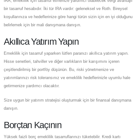
IRA, emeklilik için tasarruf etmenize yardımcı olabilecek vergi avantajlı
bir tasarruf hesabıdır. İki tür IRA vardır: geleneksel ve Roth. Bireysel
koşullarınıza ve hedeflerinize göre hangi türün sizin için en iyi olduğunu
belirlemek için bir mali danışmana danışın.
Akıllıca Yatırım Yapın
Emeklilik için tasarruf yaparken lütfen paranızı akıllıca yatırım yapın.
Hisse senetleri, tahviller ve diğer varlıkların bir karışımını içeren
çeşitlendirilmiş bir portföy düşünün. Bu, riski yönetmenize ve
yatırımlarınızı risk toleransınız ve emeklilik hedeflerinizle uyumlu hale
getirmenize yardımcı olacaktır.
Size uygun bir yatırım stratejisi oluşturmak için bir finansal danışmana
danışın.
Borçtan Kaçının
Yüksek faizli borç emeklilik tasarruflarınızı tüketebilir. Kredi kartı