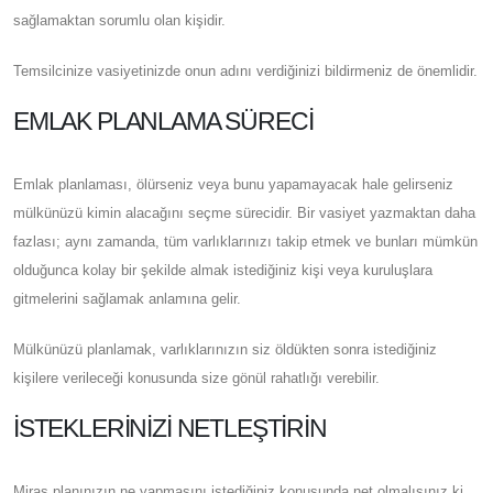
sağlamaktan sorumlu olan kişidir.
Temsilcinize vasiyetinizde onun adını verdiğinizi bildirmeniz de önemlidir.
EMLAK PLANLAMA SÜRECI
Emlak planlaması, ölürseniz veya bunu yapamayacak hale gelirseniz
mülkünüzü kimin alacağını seçme sürecidir. Bir vasiyet yazmaktan daha
fazlası; aynı zamanda, tüm varlıklarınızı takip etmek ve bunları mümkün
olduğunca kolay bir şekilde almak istediğiniz kişi veya kuruluşlara
gitmelerini sağlamak anlamına gelir.
Mülkünüzü planlamak, varlıklarınızın siz öldükten sonra istediğiniz
kişilere verileceği konusunda size gönül rahatlığı verebilir.
İSTEKLERINIZI NETLEŞTIRIN
Miras planınızın ne yapmasını istediğiniz konusunda net olmalısınız ki,