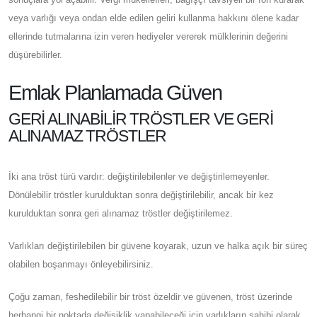
veya varlığı veya ondan elde edilen geliri kullanma hakkını ölene kadar
ellerinde tutmalarına izin veren hediyeler vererek mülklerinin değerini
düşürebilirler.
Emlak Planlamada Güven
GERI ALINABILIR TRÖSTLER VE GERI
ALINAMAZ TRÖSTLER
İki ana tröst türü vardır: değiştirilebilenler ve değiştirilemeyenler.
Dönülebilir tröstler kurulduktan sonra değiştirilebilir, ancak bir kez
kurulduktan sonra geri alınamaz tröstler değiştirilemez.
Varlıkları değiştirilebilen bir güvene koyarak, uzun ve halka açık bir süreç
olabilen boşanmayı önleyebilirsiniz.
Çoğu zaman, feshedilebilir bir tröst özeldir ve güvenen, tröst üzerinde
herhangi bir noktada değişiklik yapabileceği için varlıkların sahibi olarak