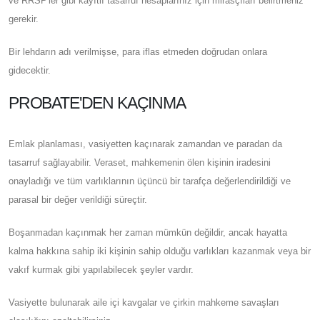
ve RRSP'ler gibi kayıtlı tasarruf hesaplarınız için mirasçıları belirtmeniz
gerekir.
Bir lehdarın adı verilmişse, para iflas etmeden doğrudan onlara
gidecektir.
PROBATE'DEN KAÇINMA
Emlak planlaması, vasiyetten kaçınarak zamandan ve paradan da
tasarruf sağlayabilir. Veraset, mahkemenin ölen kişinin iradesini
onayladığı ve tüm varlıklarının üçüncü bir tarafça değerlendirildiği ve
parasal bir değer verildiği süreçtir.
Boşanmadan kaçınmak her zaman mümkün değildir, ancak hayatta
kalma hakkına sahip iki kişinin sahip olduğu varlıkları kazanmak veya bir
vakıf kurmak gibi yapılabilecek şeyler vardır.
Vasiyette bulunarak aile içi kavgalar ve çirkin mahkeme savaşları