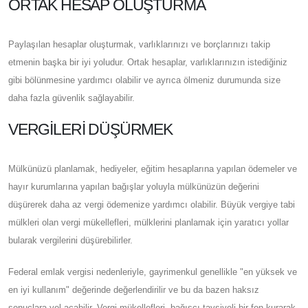
ORTAK HESAP OLUŞTURMA
Paylaşılan hesaplar oluşturmak, varlıklarınızı ve borçlarınızı takip
etmenin başka bir iyi yoludur. Ortak hesaplar, varlıklarınızın istediğiniz
gibi bölünmesine yardımcı olabilir ve ayrıca ölmeniz durumunda size
daha fazla güvenlik sağlayabilir.
VERGILERI DÜŞÜRMEK
Mülkünüzü planlamak, hediyeler, eğitim hesaplarına yapılan ödemeler ve
hayır kurumlarına yapılan bağışlar yoluyla mülkünüzün değerini
düşürerek daha az vergi ödemenize yardımcı olabilir. Büyük vergiye tabi
mülkleri olan vergi mükellefleri, mülklerini planlamak için yaratıcı yollar
bularak vergilerini düşürebilirler.
Federal emlak vergisi nedenleriyle, gayrimenkul genellikle "en yüksek ve
en iyi kullanım" değerinde değerlendirilir ve bu da bazen haksız
sonuçlara yol açabilir. Vergi mükellefleri, bağışçı tavsiyeli bir fon kurarak