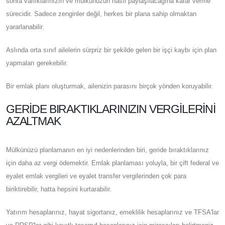
sonra varlıklarınızın ve mülkünüzün nasıl paylaşılacağına karar verme
sürecidir. Sadece zenginler değil, herkes bir plana sahip olmaktan
yararlanabilir.
Aslında orta sınıf ailelerin sürpriz bir şekilde gelen bir işçi kaybı için plan
yapmaları gerekebilir.
Bir emlak planı oluşturmak, ailenizin parasını birçok yönden koruyabilir.
GERIDE BIRAKTIKLARINIZIN VERGILERINI
AZALTMAK
Mülkünüzü planlamanın en iyi nedenlerinden biri, geride bıraktıklarınız
için daha az vergi ödemektir. Emlak planlaması yoluyla, bir çift federal ve
eyalet emlak vergileri ve eyalet transfer vergilerinden çok para
biriktirebilir, hatta hepsini kurtarabilir.
Yatırım hesaplarınız, hayat sigortanız, emeklilik hesaplarınız ve TFSA'lar