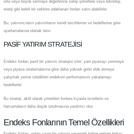
orta veya büyük sermaye değerlerine sahip şirketlere veya teknoloji,
enerji gibi belirli bir sektöre odaklanan fonları satın alabilirler.
Bu, yatırımcıların yatırımlarını kendi tercihlerine ve hedeflerine göre
uyarlamalarına olanak tanır.
PASIF YATIRIM STRATEJISI
Endeks fonları pasif bir yatırım stratejisi izler; yani piyasayı yenmeye
veya piyasa ortalamalarına göre daha yüksek getiri elde etmeye
çalışmak yerine izledikleri endeksin performansını yakalamayı
hedeflerler.
Bu strateji, aktif olarak yönetilen fonlara kıyasla ücretlerin ve
harcamaların daha düşük tutulmasına yardımcı olur.
Endeks Fonlarının Temel Özellikleri
Endeks fonları, onları cazip bir yatırım seçeneği haline getiren birkaç