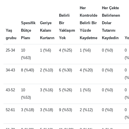
Her
Her Çekte
Belirli
Kontrolde
Belirlenen
Spesifik
Geriye
Bir
Belirli Bir
Dolar
Yaş
Bütçe
Kalanı
Yaklaşım
Yüzde
Tutarını
grubu
Planı
Kurtarın
Yok
Kaydetme
Kaydedin
Y
25-34
10
1 (%6)
4 (%25)
1 (%6)
0 (%0)
0
(%63)
(%
34-43
8 (%40)
2 (%10)
6 (%30)
4 (%20)
0 (%0)
0
(%
43-52
10
3 (%16)
5 (%26)
1 (%5)
0 (%0)
0
(%53)
(%
52-61
3 (%18)
3 (%18)
9 (%53)
2 (%12)
0 (%0)
0
(%