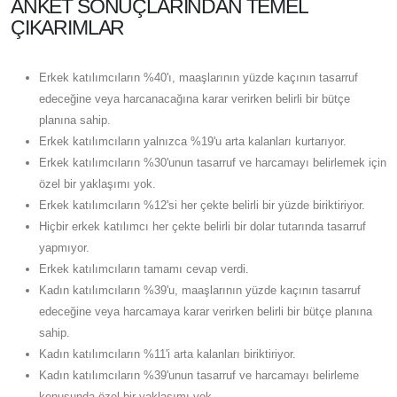
ANKET SONUÇLARINDAN TEMEL
ÇIKARIMLAR
Erkek katılımcıların %40'ı, maaşlarının yüzde kaçının tasarruf
edeceğine veya harcanacağına karar verirken belirli bir bütçe
planına sahip.
Erkek katılımcıların yalnızca %19'u arta kalanları kurtarıyor.
Erkek katılımcıların %30'unun tasarruf ve harcamayı belirlemek için
özel bir yaklaşımı yok.
Erkek katılımcıların %12'si her çekte belirli bir yüzde biriktiriyor.
Hiçbir erkek katılımcı her çekte belirli bir dolar tutarında tasarruf
yapmıyor.
Erkek katılımcıların tamamı cevap verdi.
Kadın katılımcıların %39'u, maaşlarının yüzde kaçının tasarruf
edeceğine veya harcamaya karar verirken belirli bir bütçe planına
sahip.
Kadın katılımcıların %11'i arta kalanları biriktiriyor.
Kadın katılımcıların %39'unun tasarruf ve harcamayı belirleme
konusunda özel bir yaklaşımı yok.