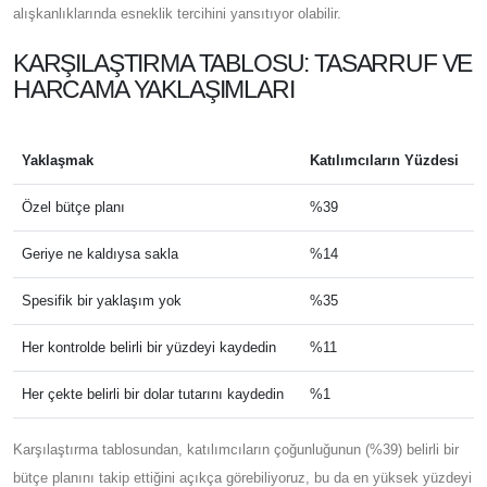
alışkanlıklarında esneklik tercihini yansıtıyor olabilir.
KARŞILAŞTIRMA TABLOSU: TASARRUF VE
HARCAMA YAKLAŞIMLARI
Yaklaşmak
Katılımcıların Yüzdesi
Özel bütçe planı
%39
Geriye ne kaldıysa sakla
%14
Spesifik bir yaklaşım yok
%35
Her kontrolde belirli bir yüzdeyi kaydedin
%11
Her çekte belirli bir dolar tutarını kaydedin
%1
Karşılaştırma tablosundan, katılımcıların çoğunluğunun (%39) belirli bir
bütçe planını takip ettiğini açıkça görebiliyoruz, bu da en yüksek yüzdeyi