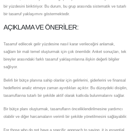
bir yüzdesini biriktiriyor. Bu durum, bu grup arasında sistematik ve tutarlı
bir tasarruf yaklaşımını göstermektedir.
AÇIKLAMA VE ÖNERILER:
Tasarruf edilecek gelir yüzdesine nasıl karar verileceğini anlamak,
sağlam bir mali temel oluşturmak için çok önemlidir. Anket sonuçları, tek
bireyler arasındaki farklı tasarruf yaklaşımlarına ilişkin değerli bilgiler
sağlıyor.
Belirli bir bütçe planına sahip olanlar için gelirlerini, giderlerini ve finansal
hedeflerini analiz etmeye zaman ayırdıkları açıktır. Bu düzeydeki disiplin,
tasarruflarına tutarlı bir şekilde aktif olarak katkıda bulunmalarını sağlar.
Bir bütçe planı oluşturmak, tasarrufların önceliklendirilmesine yardımcı
olabilir ve diğer harcamaların verimli bir şekilde yönetilmesini sağlayabilir.
For those who do not have a specific approach to saving, it is essential