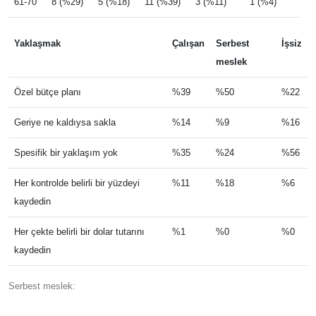
61-70
8 (%29)
5 (%18)
11 (%39)
3 (%11)
1 (%4)
Yaklaşmak
Çalışan
Serbest
İşsiz
meslek
Özel bütçe planı
%39
%50
%22
Geriye ne kaldıysa sakla
%14
%9
%16
Spesifik bir yaklaşım yok
%35
%24
%56
Her kontrolde belirli bir yüzdeyi
%11
%18
%6
kaydedin
Her çekte belirli bir dolar tutarını
%1
%0
%0
kaydedin
Serbest meslek: