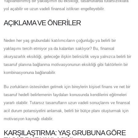
Yapılandırılmış bir yaklaşımın bu eksikliği, tasarruflarda tutarsızlıklara
yol açabilir ve uzun vadeli finansal istikrarı engelleyebilir.
AÇIKLAMA VE ÖNERILER
Neden her yaş grubundaki katılımcıların çoğunluğu ya belirli bir
yaklaşımı tercih etmiyor ya da kalanları saklıyor? Bu, finansal
okuryazarlık eksikliği, geleceğe ilişkin belirsizlik veya yalnızca belirli bir
tasarruf planına bağlanma motivasyonunun eksikliği gibi faktörlerin bir
kombinasyonuna bağlanabilir.
Bu zorlukların üstesinden gelmek için bireylerin kişisel finans ve net bir
tasarruf hedefi belirlemenin faydaları konusunda kendilerini eğitmeleri
yararlı olabilir. Tutarsız tasarrufların uzun vadeli sonuçlarını ve finansal
acil durum potansiyelini anlamak, belirli bir bütçe planı oluşturmak için
motivasyon kaynağı olabilir.
KARŞILAŞTIRMA: YAŞ GRUBUNA GÖRE