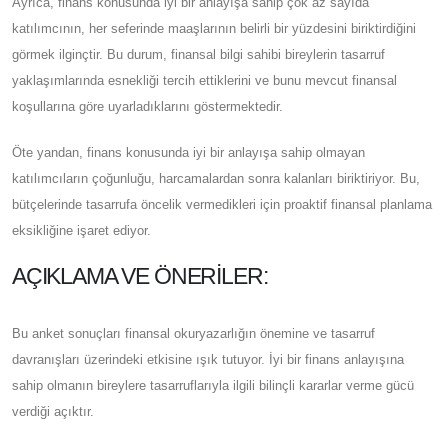
Ayrıca, finans konusunda iyi bir anlayışa sahip çok az sayıda
katılımcının, her seferinde maaşlarının belirli bir yüzdesini biriktirdiğini
görmek ilginçtir. Bu durum, finansal bilgi sahibi bireylerin tasarruf
yaklaşımlarında esnekliği tercih ettiklerini ve bunu mevcut finansal
koşullarına göre uyarladıklarını göstermektedir.
Öte yandan, finans konusunda iyi bir anlayışa sahip olmayan
katılımcıların çoğunluğu, harcamalardan sonra kalanları biriktiriyor. Bu,
bütçelerinde tasarrufa öncelik vermedikleri için proaktif finansal planlama
eksikliğine işaret ediyor.
AÇIKLAMA VE ÖNERILER:
Bu anket sonuçları finansal okuryazarlığın önemine ve tasarruf
davranışları üzerindeki etkisine ışık tutuyor. İyi bir finans anlayışına
sahip olmanın bireylere tasarruflarıyla ilgili bilinçli kararlar verme gücü
verdiği açıktır.