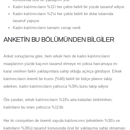
Kadın katılımcıların %11'i her çekte belirli bir yüzde tasarruf ediyor.
Kadın katılımcıların %2'si her çekte belirli bir dolar tutarında
tasarruf yapıyor.
Kadın katılımcıların tamamı cevap verdi.
ANKETIN BU BÖLÜMÜNDEN BILGILER
Anket sonuçlarına göre, hem erkek hem de kadın katılımcıların
maaşlarının yüzde kaçının tasarruf etmeye mi yoksa harcamaya mı
karar verirken farklı yaklaşımlara sahip olduğu açıkça görülüyor. Erkek
katılımcıların önemli bir kısmı (%40) belirli bir bütçe planını takip
ederken, kadın katılımcıların yalnızca %39'u bunu takip ediyor.
Öte yandan, erkek katılımcıların %19'u arta kalanları biriktirirken,
kadınların bu oranı yalnızca %11'dir.
Her iki cinsiyetten de önemli sayıda katılımcının (erkeklerin %30'u ve
kadınların %39'u) tasarruf konusunda özel bir yaklaşıma sahip olmaması