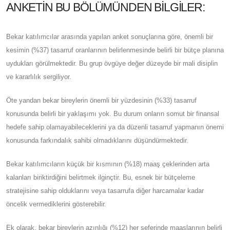
ANKETIN BU BÖLÜMÜNDEN BILGILER:
Bekar katılımcılar arasında yapılan anket sonuçlarına göre, önemli bir
kesimin (%37) tasarruf oranlarının belirlenmesinde belirli bir bütçe planına
uydukları görülmektedir. Bu grup övgüye değer düzeyde bir mali disiplin
ve kararlılık sergiliyor.
Öte yandan bekar bireylerin önemli bir yüzdesinin (%33) tasarruf
konusunda belirli bir yaklaşımı yok. Bu durum onların somut bir finansal
hedefe sahip olamayabileceklerini ya da düzenli tasarruf yapmanın önemi
konusunda farkındalık sahibi olmadıklarını düşündürmektedir.
Bekar katılımcıların küçük bir kısmının (%18) maaş çeklerinden arta
kalanları biriktirdiğini belirtmek ilginçtir. Bu, esnek bir bütçeleme
stratejisine sahip olduklarını veya tasarrufa diğer harcamalar kadar
öncelik vermediklerini gösterebilir.
Ek olarak, bekar bireylerin azınlığı (%12) her seferinde maaşlarının belirli