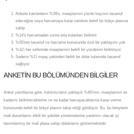
Ankete katılanların %39'u, maaşlarının yüzde kaçının tasarruf
edeceğine veya harcamaya karar verirken belirli bir bütçe planına
sahip.
%14'ü harcamadan sonra arta kalanları biriktirir.
%35'inin tasarruf ve harcama konusunda özel bir yaklaşımı yok.
%11'i her seferinde maaşlarının belirli bir yüzdesini biriktiriyor.
Sadece %1'i maaş çekinden belirli bir dolar tutarında tasarruf
sağlıyor.
ANKETIN BU BÖLÜMÜNDEN BILGILER
Anket yanıtlarına göre, katılımcıların yaklaşık %40'ının, maaşlarının ne
kadarını biriktireceklerine ve ne kadar harcayacaklarına karar verme
konusunda belirli bir bütçe planını takip ettiği görülüyor. Bu, bu bireylerin
mali durumlarını etkili bir şekilde yönetmelerine yardımcı olacak iyi
tanımlanmış bir mali plana sahip olduklarını göstermektedir.