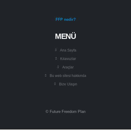
FFP nedir?
MENÜ
Ana Sayfa
Kılavuzlar
Araçlar
Bu web sitesi hakkında
Bize Ulaşın
© Future Freedom Plan