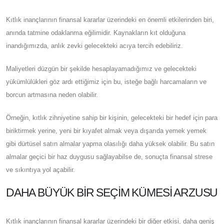
Kıtlık inançlarının finansal kararlar üzerindeki en önemli etkilerinden biri,
anında tatmine odaklanma eğilimidir. Kaynakların kıt olduğuna
inandığımızda, anlık zevki gelecekteki acıya tercih edebiliriz.
Maliyetleri düzgün bir şekilde hesaplayamadığımız ve gelecekteki
yükümlülükleri göz ardı ettiğimiz için bu, isteğe bağlı harcamaların ve
borcun artmasına neden olabilir.
Örneğin, kıtlık zihniyetine sahip bir kişinin, gelecekteki bir hedef için para
biriktirmek yerine, yeni bir kıyafet almak veya dışarıda yemek yemek
gibi dürtüsel satın almalar yapma olasılığı daha yüksek olabilir. Bu satın
almalar geçici bir haz duygusu sağlayabilse de, sonuçta finansal strese
ve sıkıntıya yol açabilir.
DAHA BÜYÜK BIR SEÇIM KÜMESI ARZUSU
Kıtlık inançlarının finansal kararlar üzerindeki bir diğer etkisi, daha geniş