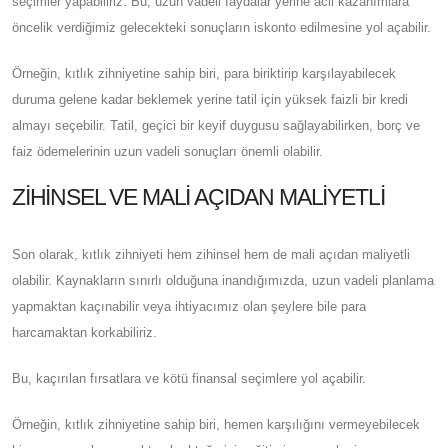
seçimler yapabiliriz. Bu, uzun vadeli faydalar yerine acil kazanımlara
öncelik verdiğimiz gelecekteki sonuçların iskonto edilmesine yol açabilir.
Örneğin, kıtlık zihniyetine sahip biri, para biriktirip karşılayabilecek
duruma gelene kadar beklemek yerine tatil için yüksek faizli bir kredi
almayı seçebilir. Tatil, geçici bir keyif duygusu sağlayabilirken, borç ve
faiz ödemelerinin uzun vadeli sonuçları önemli olabilir.
ZIHINSEL VE MALI AÇIDAN MALIYETLI
Son olarak, kıtlık zihniyeti hem zihinsel hem de mali açıdan maliyetli
olabilir. Kaynakların sınırlı olduğuna inandığımızda, uzun vadeli planlama
yapmaktan kaçınabilir veya ihtiyacımız olan şeylere bile para
harcamaktan korkabiliriz.
Bu, kaçırılan fırsatlara ve kötü finansal seçimlere yol açabilir.
Örneğin, kıtlık zihniyetine sahip biri, hemen karşılığını vermeyebilecek