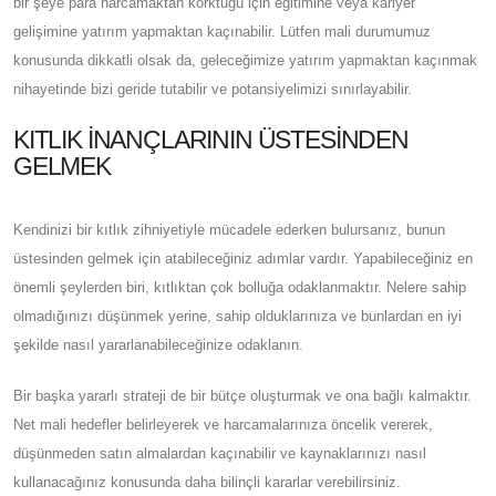
bir şeye para harcamaktan korktuğu için eğitimine veya kariyer
gelişimine yatırım yapmaktan kaçınabilir. Lütfen mali durumumuz
konusunda dikkatli olsak da, geleceğimize yatırım yapmaktan kaçınmak
nihayetinde bizi geride tutabilir ve potansiyelimizi sınırlayabilir.
KITLIK İNANÇLARININ ÜSTESINDEN
GELMEK
Kendinizi bir kıtlık zihniyetiyle mücadele ederken bulursanız, bunun
üstesinden gelmek için atabileceğiniz adımlar vardır. Yapabileceğiniz en
önemli şeylerden biri, kıtlıktan çok bolluğa odaklanmaktır. Nelere sahip
olmadığınızı düşünmek yerine, sahip olduklarınıza ve bunlardan en iyi
şekilde nasıl yararlanabileceğinize odaklanın.
Bir başka yararlı strateji de bir bütçe oluşturmak ve ona bağlı kalmaktır.
Net mali hedefler belirleyerek ve harcamalarınıza öncelik vererek,
düşünmeden satın almalardan kaçınabilir ve kaynaklarınızı nasıl
kullanacağınız konusunda daha bilinçli kararlar verebilirsiniz.