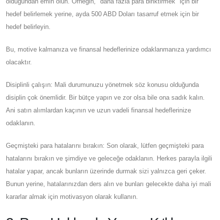
olduğundan emin olun. Örneğin, "daha fazla para biriktirmek" için bir
hedef belirlemek yerine, ayda 500 ABD Doları tasarruf etmek için bir
hedef belirleyin.
Bu, motive kalmanıza ve finansal hedeflerinize odaklanmanıza yardımcı
olacaktır.
Disiplinli çalışın: Mali durumunuzu yönetmek söz konusu olduğunda
disiplin çok önemlidir. Bir bütçe yapın ve zor olsa bile ona sadık kalın.
Ani satın alımlardan kaçının ve uzun vadeli finansal hedeflerinize
odaklanın.
Geçmişteki para hatalarını bırakın: Son olarak, lütfen geçmişteki para
hatalarını bırakın ve şimdiye ve geleceğe odaklanın. Herkes parayla ilgili
hatalar yapar, ancak bunların üzerinde durmak sizi yalnızca geri çeker.
Bunun yerine, hatalarınızdan ders alın ve bunları gelecekte daha iyi mali
kararlar almak için motivasyon olarak kullanın.