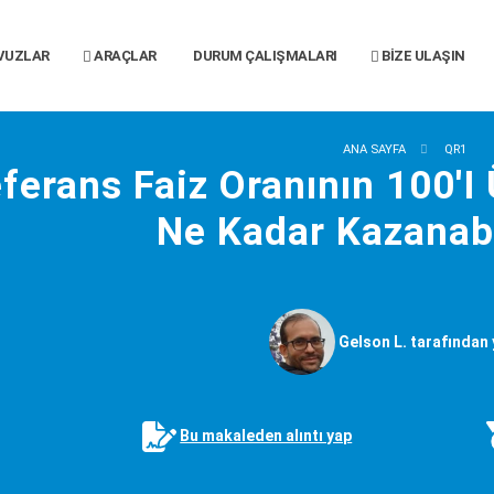
VUZLAR
ARAÇLAR
DURUM ÇALIŞMALARI
BIZE ULAŞIN
ANA SAYFA
QR1
ferans Faiz Oranının 100'I
Ne Kadar Kazanabi
Gelson L. tarafından 
Bu makaleden alıntı yap