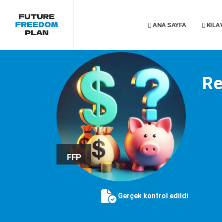
ANA SAYFA
KILA
Re
FFP
Gerçek kontrol edildi