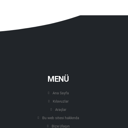
MENÜ
Ana Sayfa
Kılavuzlar
Araçlar
Bu web sitesi hakkında
Bize Ulaşın