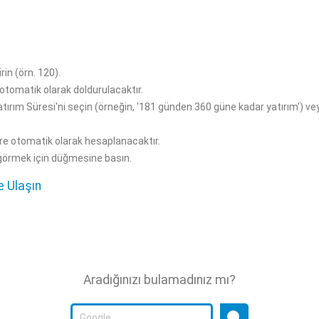
rin (örn. 120).
 otomatik olarak doldurulacaktır.
Yatırım Süresi'ni seçin (örneğin, '181 günden 360 güne kadar yatırım') ve
öre otomatik olarak hesaplanacaktır.
ı görmek için düğmesine basın.
e Ulaşın
Aradığınızı bulamadınız mı?