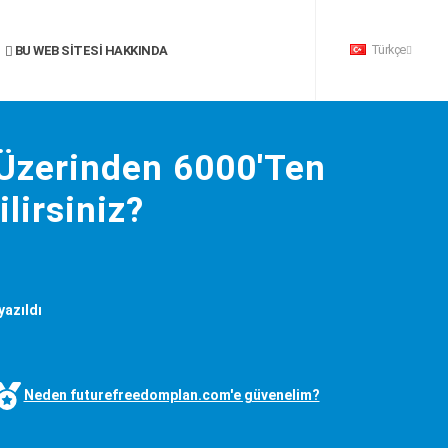
Türkçe
BU WEB SITESI HAKKINDA
 Üzerinden 6000'Ten
lirsiniz?
yazıldı
Neden futurefreedomplan.com'e güvenelim?