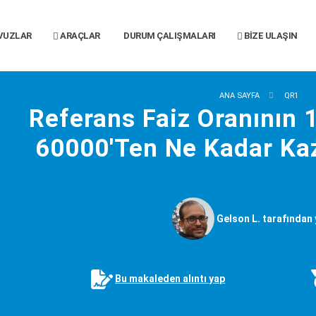
VUZLAR
ARAÇLAR
DURUM ÇALIŞMALARI
BIZE ULAŞIN
ANA SAYFA
QR1
Referans Faiz Oranının 
60000'Ten Ne Kadar Kaz
Gelson L. tarafından 
Bu makaleden alıntı yap