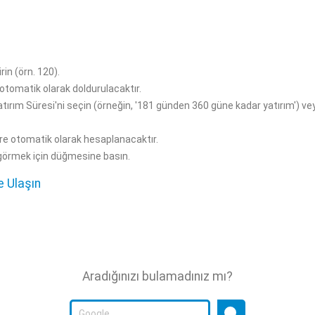
rin (örn. 120).
 otomatik olarak doldurulacaktır.
Yatırım Süresi'ni seçin (örneğin, '181 günden 360 güne kadar yatırım') ve
öre otomatik olarak hesaplanacaktır.
ı görmek için düğmesine basın.
e Ulaşın
Aradığınızı bulamadınız mı?