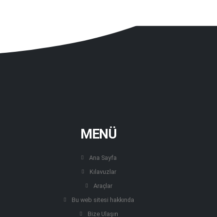
MENÜ
Ana Sayfa
Kılavuzlar
Araçlar
Bu web sitesi hakkında
Bize Ulaşın