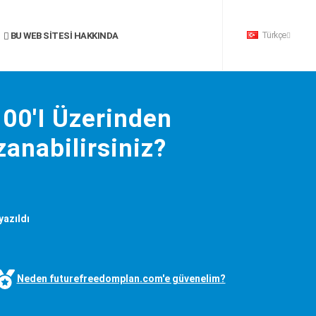
Türkçe
BU WEB SITESI HAKKINDA
100'I Üzerinden
anabilirsiniz?
yazıldı
Neden futurefreedomplan.com'e güvenelim?